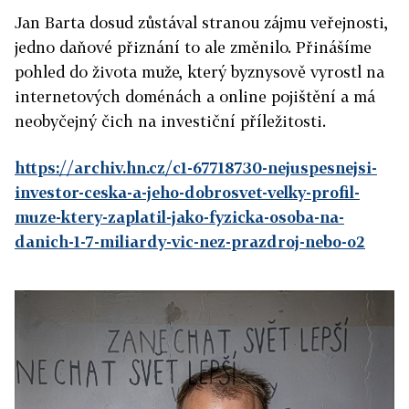
Jan Barta dosud zůstával stranou zájmu veřejnosti,
jedno daňové přiznání to ale změnilo. Přinášíme
pohled do života muže, který byznysově vyrostl na
internetových doménách a online pojištění a má
neobyčejný čich na investiční příležitosti.
https://archiv.hn.cz/c1-67718730-nejuspesnejsi-
investor-ceska-a-jeho-dobrosvet-velky-profil-
muze-ktery-zaplatil-jako-fyzicka-osoba-na-
danich-1-7-miliardy-vic-nez-prazdroj-nebo-o2