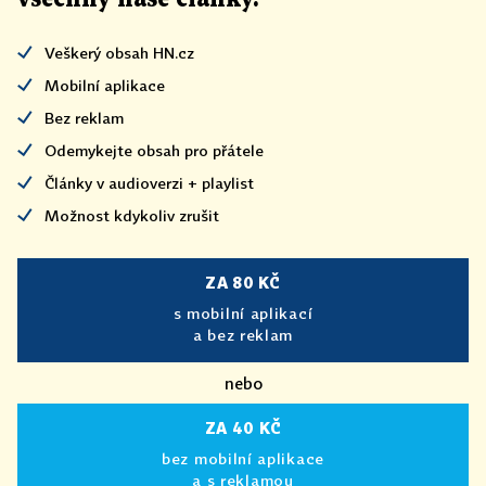
Veškerý obsah HN.cz
Mobilní aplikace
Bez reklam
Odemykejte obsah pro přátele
Články v audioverzi + playlist
Možnost kdykoliv zrušit
ZA 80 KČ
s mobilní aplikací
a bez reklam
nebo
ZA 40 KČ
bez mobilní aplikace
a s reklamou