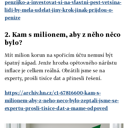
penzijko-a-investovat-si-na-vlastni-pest-vetsina-
lidi-by-mela-udelat-jiny-krok-jinak-prijdou-o-
penize
2. Kam s milionem, aby z něho něco
bylo?
Mít milion korun na spořicím účtu nemusí být
špatný nápad. Jenže hrozba opětovného nárůstu
inflace je celkem reálná. Obrátili jsme se na
experty, prošli tisíce dat a přinesli řešení.
https://archiv.hn.cz/c1-67816600-kam-s-
milionem-aby-z-neho-neco-bylo-zeptali-jsme-se-
expertu-prosli-tisice-dat-a-mame-odpoved