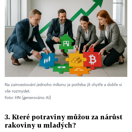
Na zainvestování jednoho milionu je potřeba jít chytře a dobře si
vše rozmyslet.
Foto: HN (generováno AI)
3. Které potraviny můžou za nárůst
rakoviny u mladých?