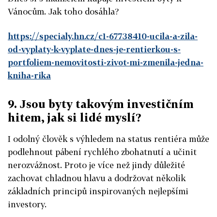
Vánocům. Jak toho dosáhla?
https://specialy.hn.cz/c1-67738410-ucila-a-zila-
od-vyplaty-k-vyplate-dnes-je-rentierkou-s-
portfoliem-nemovitosti-zivot-mi-zmenila-jedna-
kniha-rika
9. Jsou byty takovým investičním
hitem, jak si lidé myslí?
I odolný člověk s výhledem na status rentiéra může
podlehnout pábení rychlého zbohatnutí a učinit
nerozvážnost. Proto je více než jindy důležité
zachovat chladnou hlavu a dodržovat několik
základních principů inspirovaných nejlepšími
investory.