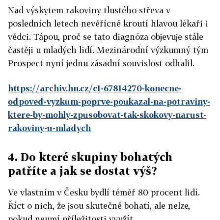
Nad výskytem rakoviny tlustého střeva v
posledních letech nevěřícně kroutí hlavou lékaři i
vědci. Tápou, proč se tato diagnóza objevuje stále
častěji u mladých lidí. Mezinárodní výzkumný tým
Prospect nyní jednu zásadní souvislost odhalil.
https://archiv.hn.cz/c1-67814270-konecne-
odpoved-vyzkum-poprve-poukazal-na-potraviny-
ktere-by-mohly-zpusobovat-tak-skokovy-narust-
rakoviny-u-mladych
4. Do které skupiny bohatých
patříte a jak se dostat výš?
Ve vlastním v Česku bydlí téměř 80 procent lidí.
Říct o nich, že jsou skutečně bohatí, ale nelze,
pokud neumí příležitosti využít.