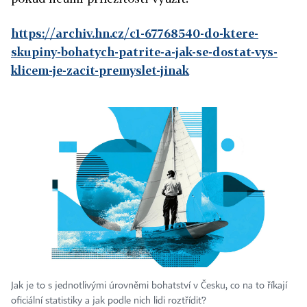
https://archiv.hn.cz/c1-67768540-do-ktere-
skupiny-bohatych-patrite-a-jak-se-dostat-vys-
klicem-je-zacit-premyslet-jinak
Jak je to s jednotlivými úrovněmi bohatství v Česku, co na to říkají
oficiální statistiky a jak podle nich lidi roztřídit?