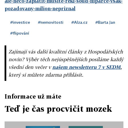
ale-neco-zaplatit-musite-rekl-soud-fliparce-vsak-
pozadovany-milion-nepriznal
#investice
#nemovitosti
#Alza.cz
#Barta Jan
#flipování
Zajímají vás další kvalitní články z Hospodářských
novin? Výběr těch nejúspěšnějších posíláme každý
všední den večer v
našem newsletteru 7 v SEDM
,
který si můžete zdarma přihlásit.
Informace už máte
Teď je čas procvičit mozek