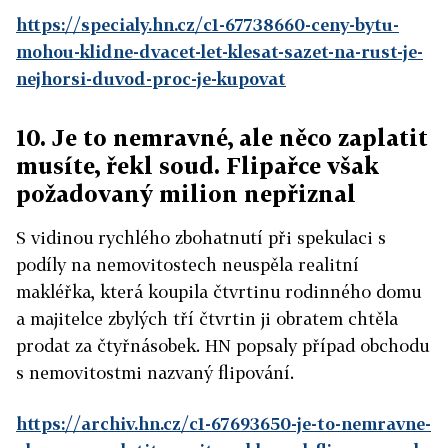
https://specialy.hn.cz/c1-67738660-ceny-bytu-
mohou-klidne-dvacet-let-klesat-sazet-na-rust-je-
nejhorsi-duvod-proc-je-kupovat
10. Je to nemravné, ale něco zaplatit
musíte, řekl soud. Flipařce však
požadovaný milion nepřiznal
S vidinou rychlého zbohatnutí při spekulaci s
podíly na nemovitostech neuspěla realitní
makléřka, která koupila čtvrtinu rodinného domu
a majitelce zbylých tří čtvrtin ji obratem chtěla
prodat za čtyřnásobek. HN popsaly případ obchodu
s nemovitostmi nazvaný flipování.
https://archiv.hn.cz/c1-67693650-je-to-nemravne-