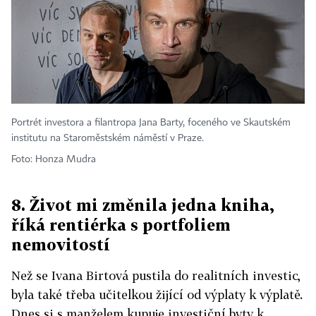
Portrét investora a filantropa Jana Barty, foceného ve Skautském
institutu na Staroměstském náměstí v Praze.
Foto: Honza Mudra
8. Život mi změnila jedna kniha,
říká rentiérka s portfoliem
nemovitostí
Než se Ivana Birtová pustila do realitních investic,
byla také třeba učitelkou žijící od výplaty k výplatě.
Dnes si s manželem kupuje investiční byty k