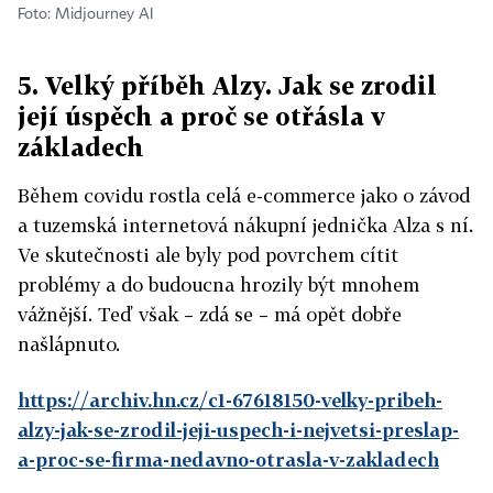
Foto: Midjourney AI
5. Velký příběh Alzy. Jak se zrodil
její úspěch a proč se otřásla v
základech
Během covidu rostla celá e-commerce jako o závod
a tuzemská internetová nákupní jednička Alza s ní.
Ve skutečnosti ale byly pod povrchem cítit
problémy a do budoucna hrozily být mnohem
vážnější. Teď však – zdá se – má opět dobře
našlápnuto.
https://archiv.hn.cz/c1-67618150-velky-pribeh-
alzy-jak-se-zrodil-jeji-uspech-i-nejvetsi-preslap-
a-proc-se-firma-nedavno-otrasla-v-zakladech