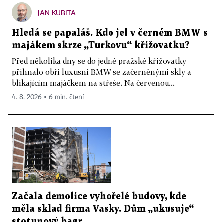
JAN KUBITA
Hledá se papaláš. Kdo jel v černém BMW s
majákem skrze „Turkovu“ křižovatku?
Před několika dny se do jedné pražské křižovatky
přihnalo obří luxusní BMW se začerněnými skly a
blikajícím majáčkem na střeše. Na červenou...
4. 8. 2026 ▪ 6 min. čtení
Začala demolice vyhořelé budovy, kde
měla sklad firma Vasky. Dům „ukusuje“
stotunový bagr