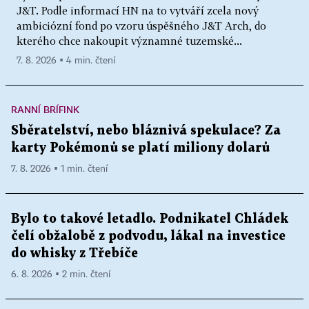
J&T. Podle informací HN na to vytváří zcela nový
ambiciózní fond po vzoru úspěšného J&T Arch, do
kterého chce nakoupit významné tuzemské...
7. 8. 2026 ▪ 4 min. čtení
RANNÍ BRÍFINK
Sběratelství, nebo bláznivá spekulace? Za
karty Pokémonů se platí miliony dolarů
7. 8. 2026 ▪ 1 min. čtení
Bylo to takové letadlo. Podnikatel Chládek
čelí obžalobě z podvodu, lákal na investice
do whisky z Třebíče
6. 8. 2026 ▪ 2 min. čtení