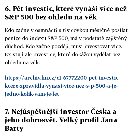
6. Pět investic, které vynáší více než
S&P 500 bez ohledu na věk
Kdo začne v osmnácti s tisícovkou měsíčně posílat
peníze do indexu S&P 500, má v podstatě zajištěný
důchod. Kdo začne později, musí investovat více.
Existují ale investice, které dokážou vydělat bez
ohledu na věk.
https://archiv.hn.cz/c1-67772200-pet-investic-
ktere-zpravidla-vynasi-vice-nez-s-p-500-a-je-
jedno-kolik-vam-je-let
7. Nejúspěšnější investor Česka a
jeho dobrosvět. Velký profil Jana
Barty