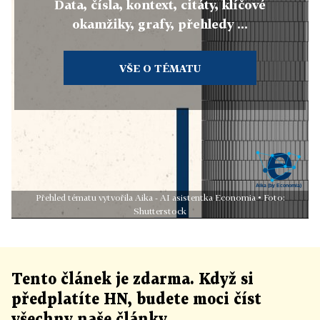
Data, čísla, kontext, citáty, klíčové
okamžiky, grafy, přehledy ...
VŠE O TÉMATU
Přehled tématu vytvořila Aika - AI asistentka Economia • Foto:
Shutterstock
Tento článek
je
zdarma. Když si
předplatíte HN, budete moci číst
všechny naše články
.