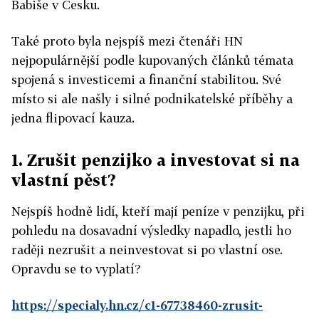
Babiše v Česku.
Také proto byla nejspíš mezi čtenáři HN
nejpopulárnější podle kupovaných článků témata
spojená s investicemi a finanční stabilitou. Své
místo si ale našly i silné podnikatelské příběhy a
jedna flipovací kauza.
1. Zrušit penzijko a investovat si na
vlastní pěst?
Nejspíš hodně lidí, kteří mají peníze v penzijku, při
pohledu na dosavadní výsledky napadlo, jestli ho
raději nezrušit a neinvestovat si po vlastní ose.
Opravdu se to vyplatí?
https://specialy.hn.cz/c1-67738460-zrusit-