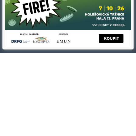
Kontakty
Ochrana osobních údajů
Tiráž redakce HN
Prohlášení o cookies
Economia
Nastavení soukromí
Kariéra v HN
Všeobecné smluvní podmínky
Ceník inzerce
Koupit / darovat předplatné
Eventy
Newslettery
RSS kanály
Autorská práva vykonává vydavatel. Bez písemného svolení vydavatele je
zakázáno jakékoli užití částí nebo celku díla, zejména rozmnožování a šíření
jakýmkoli způsobem, mechanickým nebo elektronickým, v českém nebo
jiném jazyce. Bez souhlasu vydavatele je zakázáno též rozmnožování
obsahu pro účely automatizované analýzy textů nebo dat