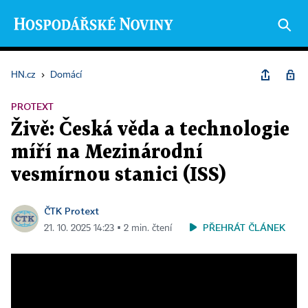
HN.cz
›
Domácí
PROTEXT
Živě: Česká věda a technologie
míří na Mezinárodní
vesmírnou stanici (ISS)
ČTK Protext
PŘEHRÁT ČLÁNEK
21. 10. 2025 14:23 ▪ 2 min. čtení