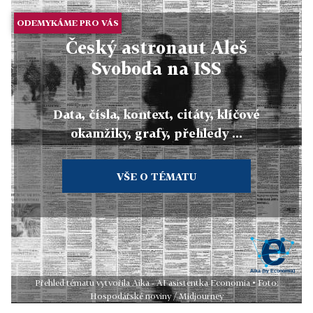
ODEMYKÁME PRO VÁS
Český astronaut Aleš
Svoboda na ISS
Data, čísla, kontext, citáty, klíčové
okamžiky, grafy, přehledy ...
VŠE O TÉMATU
Přehled tématu vytvořila Aika - AI asistentka Economia • Foto:
Hospodářské noviny / Midjourney