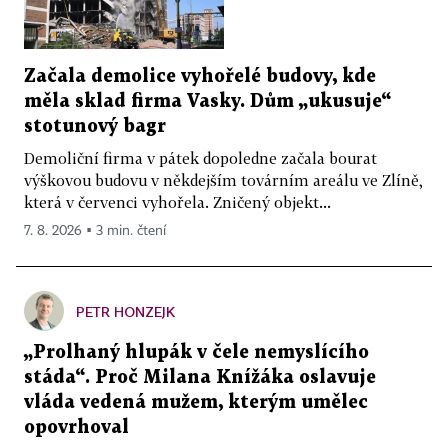
Začala demolice vyhořelé budovy, kde
měla sklad firma Vasky. Dům „ukusuje“
stotunový bagr
Demoliční firma v pátek dopoledne začala bourat
výškovou budovu v někdejším továrním areálu ve Zlíně,
která v červenci vyhořela. Zničený objekt...
7. 8. 2026 ▪ 3 min. čtení
PETR HONZEJK
„Prolhaný hlupák v čele nemyslícího
stáda“. Proč Milana Knížáka oslavuje
vláda vedená mužem, kterým umělec
opovrhoval