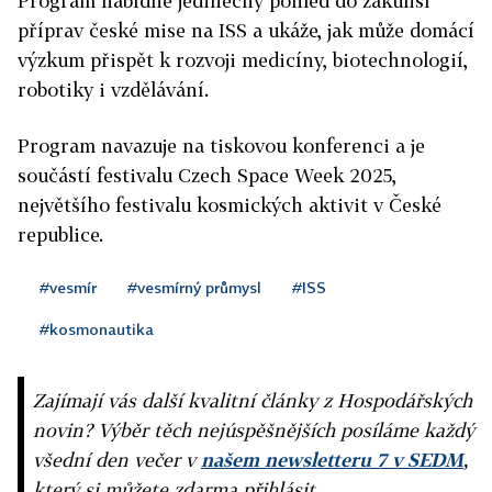
Program nabídne jedinečný pohled do zákulisí
příprav české mise na ISS a ukáže, jak může domácí
výzkum přispět k rozvoji medicíny, biotechnologií,
robotiky i vzdělávání.
Program navazuje na tiskovou konferenci a je
součástí festivalu Czech Space Week 2025,
největšího festivalu kosmických aktivit v České
republice.
#vesmír
#vesmírný průmysl
#ISS
#kosmonautika
Zajímají vás další kvalitní články z Hospodářských
novin? Výběr těch nejúspěšnějších posíláme každý
všední den večer v
našem newsletteru 7 v SEDM
,
který si můžete zdarma přihlásit.