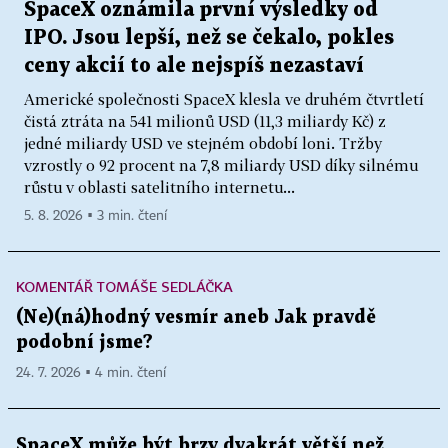
SpaceX oznámila první výsledky od
IPO. Jsou lepší, než se čekalo, pokles
ceny akcií to ale nejspíš nezastaví
Americké společnosti SpaceX klesla ve druhém čtvrtletí
čistá ztráta na 541 milionů USD (11,3 miliardy Kč) z
jedné miliardy USD ve stejném období loni. Tržby
vzrostly o 92 procent na 7,8 miliardy USD díky silnému
růstu v oblasti satelitního internetu...
5. 8. 2026 ▪ 3 min. čtení
KOMENTÁŘ TOMÁŠE SEDLÁČKA
(Ne)(ná)hodný vesmír aneb Jak pravdě
podobní jsme?
24. 7. 2026 ▪ 4 min. čtení
SpaceX může být brzy dvakrát větší než