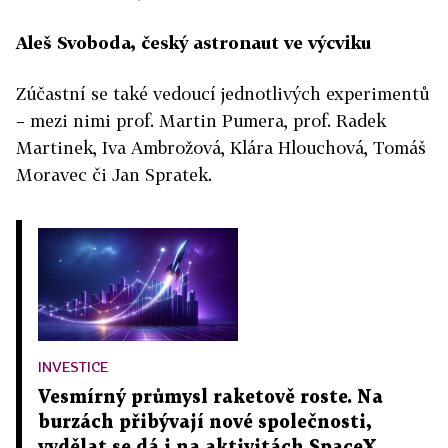
Aleš Svoboda, český astronaut ve výcviku
Zúčastní se také vedoucí jednotlivých experimentů
– mezi nimi prof. Martin Pumera, prof. Radek
Martinek, Iva Ambrožová, Klára Hlouchová, Tomáš
Moravec či Jan Spratek.
INVESTICE
Vesmírný průmysl raketově roste. Na
burzách přibývají nové společnosti,
vydělat se dá i na aktivitách SpaceX