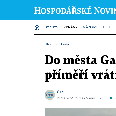
ZPRÁVY
HOME
BYZNYS
NÁZORY
TECH
HN.cz
›
Domácí
Do města Gaz
příměří vráti
ČTK
11. 10. 2025 19:10 ▪ 2 min. čtení