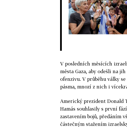
V posledních měsících izrae
města Gaza, aby odešli na ji
ofenzivu. V průběhu války se
pásma, mnozí z nich i vícekrá
Americký prezident Donald Tr
Hamás souhlasily s první fáz
zastavením bojů, předáním v
částečným stažením izraelsk