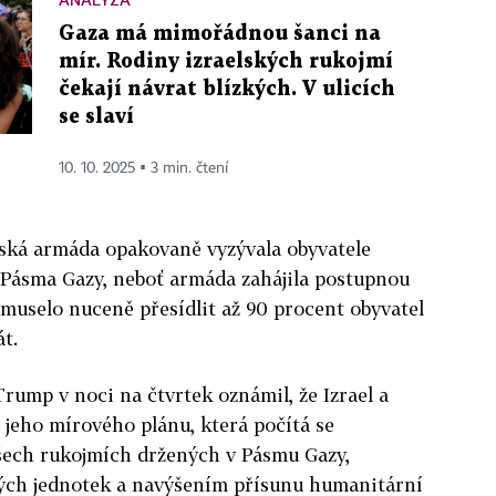
Gaza má mimořádnou šanci na
mír. Rodiny izraelských rukojmí
čekají návrat blízkých. V ulicích
se slaví
10. 10. 2025 ▪ 3 min. čtení
lská armáda opakovaně vyzývala obyvatele
h Pásma Gazy, neboť armáda zahájila postupnou
 muselo nuceně přesídlit až 90 procent obyvatel
t.
ump v noci na čtvrtek oznámil, že Izrael a
í jeho mírového plánu, která počítá se
šech rukojmích držených v Pásmu Gazy,
ých jednotek a navýšením přísunu humanitární