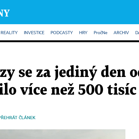
REALITY
INVESTICE
PODCASTY
HRY
PročNe
ARCHIV
D
y se za jediný den o
lo více než 500 tisíc 
PŘEHRÁT ČLÁNEK