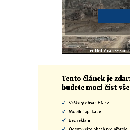
Přehled tématu vytvořila
Tento článek
je
zdar
budete moci číst vš
Veškerý obsah HN.cz
Mobilní aplikace
Bez reklam
Odemykejte obsah pro přátele