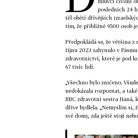
mluvčí civilní 
posledních 24 h
těl obětí dřívějších izraels
tím, že přibližně 9500 osob 
Předpokládá se, že většina z 
říjnu 2023 zahynulo v Pásmu
zdravotnictví, které je pod 
67 tisíc lidí.
„Všechno bylo zničeno. Všude 
nedokázala rozpoznat, a také
BBC zdravotní sestra Haná, kt
dříve bydlela. „Nemyslím si, 
své domy, zda ještě stojí neb