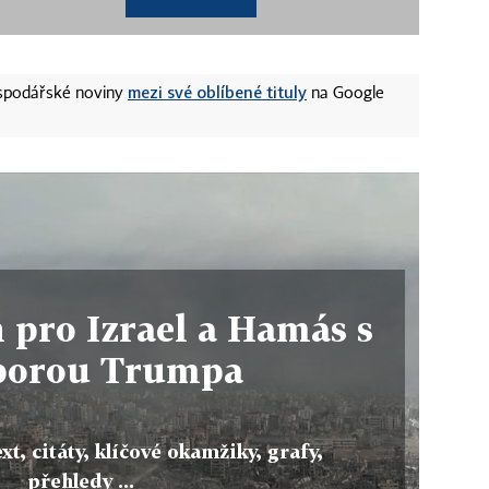
mezi své oblíbené tituly
ospodářské noviny
na Google
 pro Izrael a Hamás s
porou Trumpa
xt, citáty, klíčové okamžiky, grafy,
přehledy ...