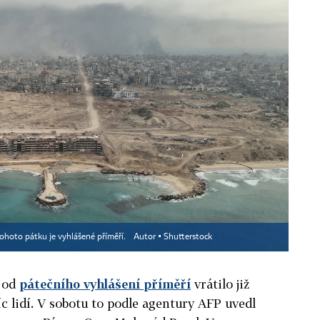
tohoto pátku je vyhlášené příměří.
Autor ▪
Shutterstock
e od
pátečního vyhlášení příměří
vrátilo již
íc lidí. V sobotu to podle agentury AFP uvedl