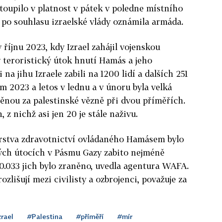
oupilo v platnost v pátek v poledne místního
o po souhlasu izraelské vlády oznámila armáda.
říjnu 2023, kdy Izrael zahájil vojenskou
ý teroristický útok hnutí Hamás a jeho
na jihu Izraele zabili na 1200 lidí a dalších 251
m 2023 a letos v lednu a v únoru byla velká
ěnou za palestinské vězně při dvou příměřích.
 z nichž asi jen 20 je stále naživu.
rstva zdravotnictví ovládaného Hamásem bylo
kých útocích v Pásmu Gazy zabito nejméně
70.033 jich bylo zraněno, uvedla agentura WAFA.
ozlišují mezi civilisty a ozbrojenci, považuje za
zrael
#Palestina
#příměří
#mír