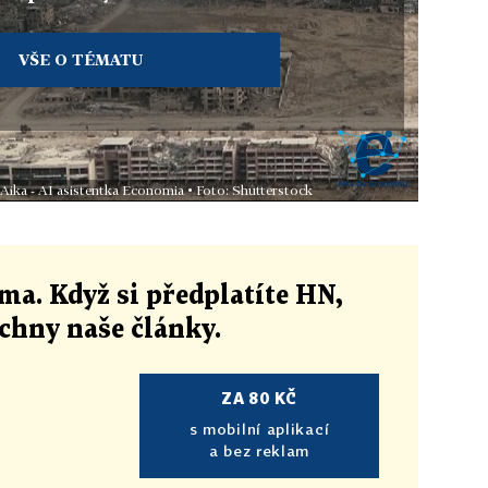
VŠE O TÉMATU
 Aika - AI asistentka Economia • Foto: Shutterstock
ma. Když si předplatíte HN,
echny naše články
.
ZA 80 KČ
s mobilní aplikací
a bez reklam