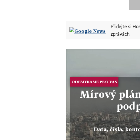
Přidejte si H
zprávách.
ODEMYKÁME PRO VÁS
Mírový plán
pod
Data, čísla, konte