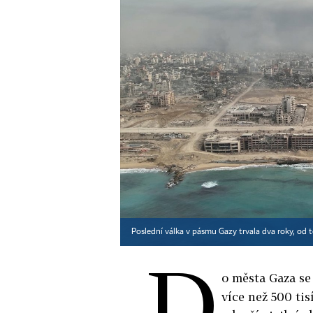
Poslední válka v pásmu Gazy trvala dva roky, od 
D
o města Gaza s
více než 500 tis