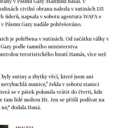
obrany v Pásmu Gazy Mahmúd Basal. V
odinách civilní obrana nalezla v sutinách 135
kých úderů, napsala v sobotu agentura WAFA s
je v Pásmu Gazy nadále pohřešováno.
nich je pohřbena v sutinách. Od začátku války v
 Gazy podle tamního ministerstva
kontrolou teroristického hnutí Hamás, více než
byly sutiny a zbytky věcí, které jsem ani
 nevybuchlá munice," řekla v sobotu stanici
erá se v pátek pokusila vrátit do čtvrti, kde
že tam lidé mohou žít. Jen se přišli podívat na
o ne,“ dodala Haná.
ANALÝZA