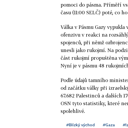
pomoci do pásma. Příměří vst
času (11:00 SELČ) poté, co h
Válka v Pásmu Gazy vypukla v 
ofenzivu v reakci na rozsáhl
spojenců, při němž ozbrojenci 
unesli jako rukojmí. Na podzi
část rukojmí propuštěna vým
Nyní je v pásmu 48 rukojmích,
Podle údajů tamního ministe
od začátku války při izraels
67.682 Palestinců a dalších 1
OSN tyto statistiky, které ner
spolehlivé.
#Blízký východ
#Gaza
#I