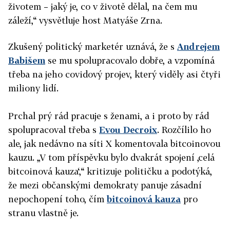
životem – jaký je, co v životě dělal, na čem mu
záleží,“ vysvětluje host Matyáše Zrna.
Zkušený politický marketér uznává, že s
Andrejem
Babišem
se mu spolupracovalo dobře, a vzpomíná
třeba na jeho covidový projev, který viděly asi čtyři
miliony lidí.
Prchal prý rád pracuje s ženami, a i proto by rád
spolupracoval třeba s
Evou Decroix
. Rozčílilo ho
ale, jak nedávno na síti X komentovala bitcoinovou
kauzu. „V tom příspěvku bylo dvakrát spojení ‚celá
bitcoinová kauza‘,“ kritizuje političku a podotýká,
že mezi občanskými demokraty panuje zásadní
nepochopení toho, čím
bitcoinová kauza
pro
stranu vlastně je.