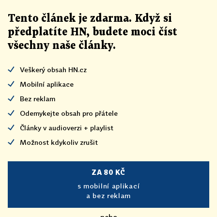
Tento článek
je
zdarma. Když si
předplatíte HN, budete moci číst
všechny naše články
.
Veškerý obsah HN.cz
Mobilní aplikace
Bez reklam
Odemykejte obsah pro přátele
Články v audioverzi + playlist
Možnost kdykoliv zrušit
ZA 80 KČ
s mobilní aplikací
a bez reklam
nebo