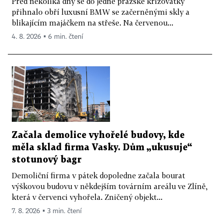
Před několika dny se do jedné pražské křižovatky
přihnalo obří luxusní BMW se začerněnými skly a
blikajícím majáčkem na střeše. Na červenou...
4. 8. 2026 ▪ 6 min. čtení
Začala demolice vyhořelé budovy, kde
měla sklad firma Vasky. Dům „ukusuje“
stotunový bagr
Demoliční firma v pátek dopoledne začala bourat
výškovou budovu v někdejším továrním areálu ve Zlíně,
která v červenci vyhořela. Zničený objekt...
7. 8. 2026 ▪ 3 min. čtení