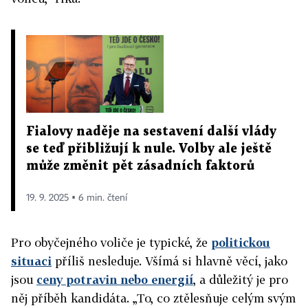
Fialovy naděje na sestavení další vlády
se teď přibližují k nule. Volby ale ještě
může změnit pět zásadních faktorů
19. 9. 2025 ▪ 6 min. čtení
Pro obyčejného voliče je typické, že
politickou
situaci
příliš nesleduje. Všímá si hlavně věcí, jako
jsou
ceny potravin nebo energií
, a důležitý je pro
něj příběh kandidáta. „To, co ztělesňuje celým svým