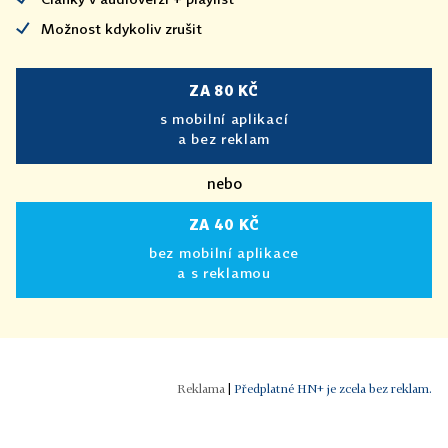
Možnost kdykoliv zrušit
ZA 80 KČ
s mobilní aplikací
a bez reklam
nebo
ZA 40 KČ
bez mobilní aplikace
a s reklamou
|
Předplatné HN+ je zcela bez reklam.