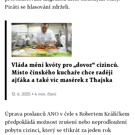
Piráti se hlasování zdrželi.
Vláda mění kvóty pro „dovoz“ cizinců.
Místo čínského kuchaře chce raději
ajťáka a také víc masérek z Thajska
12. 6. 2025 ▪ 4 min. čtení
Úprava poslanců ANO v čele s Robertem Králíčkem
předpokládá možnost zrušení nebo neprodloužení
pobytu cizinci, který se třikrát za jeden rok