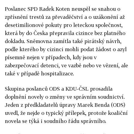
Poslanec SPD Radek Koten neuspěl se snahou o
zpřísnění trestů za převaděčství a o uzákonění až
desetimilionové pokuty pro leteckou společnost,
která by do Česka přepravila cizince bez platného
dokladu. Sněmovna zamítla také pirátský návrh,
podle kterého by cizinci mohli podat žádost o azyl
písemně nejen v případech, kdy jsou v
zabezpečovací detenci, ve vazbě nebo ve vězení, ale
také v případě hospitalizace.
Skupina poslanců ODS a KDU-ČSL prosadila
doplnění novely o změny ve správním soudnictví.
Jeden z předkladatelů úpravy Marek Benda (ODS)
uvedl, že nejde o typický přílepek, protože koaliční
novela se týká i soudního řádu správního.