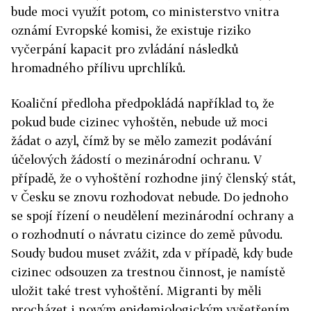
bude moci využít potom, co ministerstvo vnitra
oznámí Evropské komisi, že existuje riziko
vyčerpání kapacit pro zvládání následků
hromadného přílivu uprchlíků.
Koaliční předloha předpokládá například to, že
pokud bude cizinec vyhoštěn, nebude už moci
žádat o azyl, čímž by se mělo zamezit podávání
účelových žádostí o mezinárodní ochranu. V
případě, že o vyhoštění rozhodne jiný členský stát,
v Česku se znovu rozhodovat nebude. Do jednoho
se spojí řízení o neudělení mezinárodní ochrany a
o rozhodnutí o návratu cizince do země původu.
Soudy budou muset zvážit, zda v případě, kdy bude
cizinec odsouzen za trestnou činnost, je namístě
uložit také trest vyhoštění. Migranti by měli
procházet i novým epidemiologickým vyšetřením.