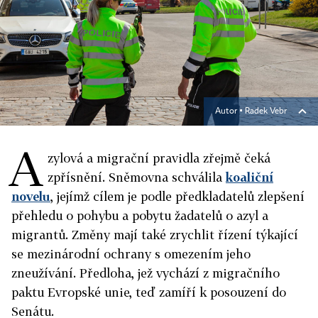
Autor ▪
Radek Vebr
A
zylová a migrační pravidla zřejmě čeká
zpřísnění. Sněmovna schválila
koaliční
novelu
, jejímž cílem je podle předkladatelů zlepšení
přehledu o pohybu a pobytu žadatelů o azyl a
migrantů. Změny mají také zrychlit řízení týkající
se mezinárodní ochrany s omezením jeho
zneužívání. Předloha, jež vychází z migračního
paktu Evropské unie, teď zamíří k posouzení do
Senátu.