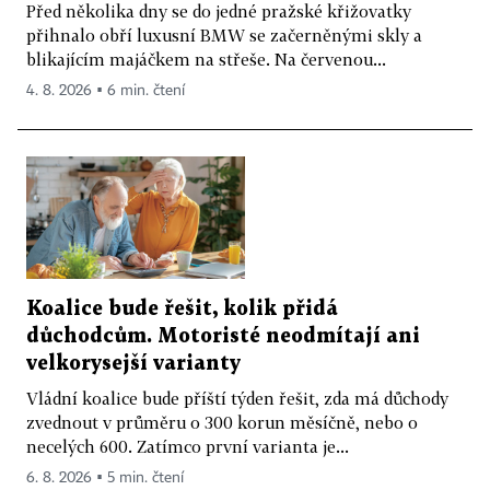
Před několika dny se do jedné pražské křižovatky
přihnalo obří luxusní BMW se začerněnými skly a
blikajícím majáčkem na střeše. Na červenou...
4. 8. 2026 ▪ 6 min. čtení
Koalice bude řešit, kolik přidá
důchodcům. Motoristé neodmítají ani
velkorysejší varianty
Vládní koalice bude příští týden řešit, zda má důchody
zvednout v průměru o 300 korun měsíčně, nebo o
necelých 600. Zatímco první varianta je...
6. 8. 2026 ▪ 5 min. čtení