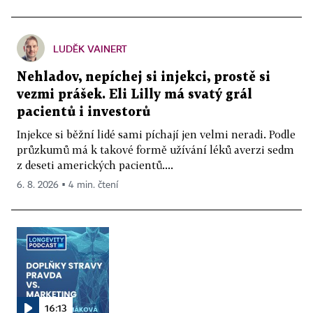
LUDĚK VAINERT
Nehladov, nepíchej si injekci, prostě si
vezmi prášek. Eli Lilly má svatý grál
pacientů i investorů
Injekce si běžní lidé sami píchají jen velmi neradi. Podle
průzkumů má k takové formě užívání léků averzi sedm
z deseti amerických pacientů....
6. 8. 2026 ▪ 4 min. čtení
16:13