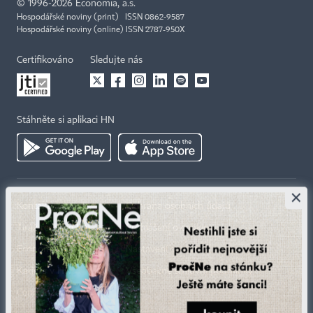
©
1996-2026
Economia, a.s.
Hospodářské noviny (print) ISSN 0862-9587
Hospodářské noviny (online) ISSN 2787-950X
Certifikováno
Sledujte nás
Stáhněte si aplikaci HN
×
Kontakty
Ochrana osobních údajů
Tiráž redakce HN
Prohlášení o cookies
Economia
Nastavení soukromí
Kariéra v HN
Všeobecné smluvní podmínky
Ceník inzerce