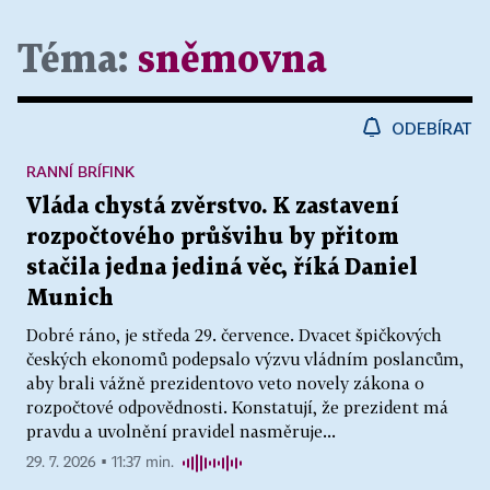
Téma:
sněmovna
ODEBÍRAT
RANNÍ BRÍFINK
Vláda chystá zvěrstvo. K zastavení
rozpočtového průšvihu by přitom
stačila jedna jediná věc, říká Daniel
Munich
Dobré ráno, je středa 29. července. Dvacet špičkových
českých ekonomů podepsalo výzvu vládním poslancům,
aby brali vážně prezidentovo veto novely zákona o
rozpočtové odpovědnosti. Konstatují, že prezident má
pravdu a uvolnění pravidel nasměruje...
29. 7. 2026 ▪ 11:37 min.