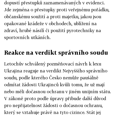
dopustí přestupků zaznamenávaných v evidenci.
Jde zejména o přestupky proti veřejnému pořádku,
občanskému soužití a proti majetku, jakou jsou
opakované krádeže v obchodech, ublížení na
zdraví, hrubé násilí či použití pyrotechniky na
sportovních utkáních.
Reakce na verdikt správního soudu
Letochův schválený pozměňovací návrh k lexu
Ukrajina reaguje na verdikt Nejvyššího správního
soudu, podle kterého Česko nemůže paušálně
odmítat žádosti Ukrajinců kvůli tomu, že už mají
nebo měli dočasnou ochranu v jiném unijním státu.
V zákoně proto podle úpravy přibude další důvod
pro nepřijatelnost žádosti o dočasnou ochranu,
který se vztahuje právě na tyto cizince. Stát jej