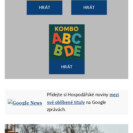
HRÁT
HRÁT
HRÁT
mezi
Přidejte si Hospodářské noviny
své oblíbené tituly
na Google
zprávách.