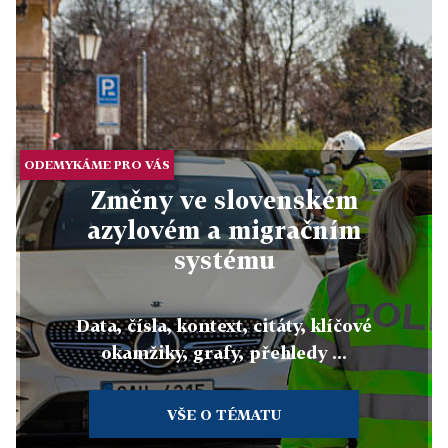
ODEMYKÁME PRO VÁS
Změny ve slovenském
azylovém a migračním
systému
Data, čísla, kontext, citáty, klíčové
okamžiky, grafy, přehledy ...
VŠE O TÉMATU