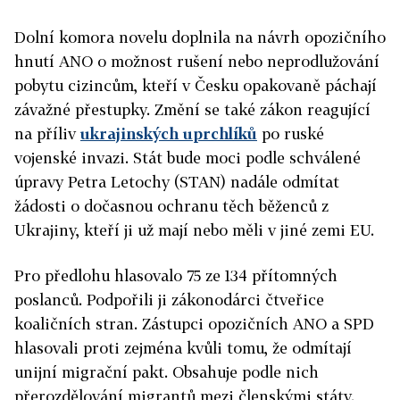
Dolní komora novelu doplnila na návrh opozičního
hnutí ANO o možnost rušení nebo neprodlužování
pobytu cizincům, kteří v Česku opakovaně páchají
závažné přestupky. Změní se také zákon reagující
na příliv
ukrajinských uprchlíků
po ruské
vojenské invazi. Stát bude moci podle schválené
úpravy Petra Letochy (STAN) nadále odmítat
žádosti o dočasnou ochranu těch běženců z
Ukrajiny, kteří ji už mají nebo měli v jiné zemi EU.
Pro předlohu hlasovalo 75 ze 134 přítomných
poslanců. Podpořili ji zákonodárci čtveřice
koaličních stran. Zástupci opozičních ANO a SPD
hlasovali proti zejména kvůli tomu, že odmítají
unijní migrační pakt. Obsahuje podle nich
přerozdělování migrantů mezi členskými státy.