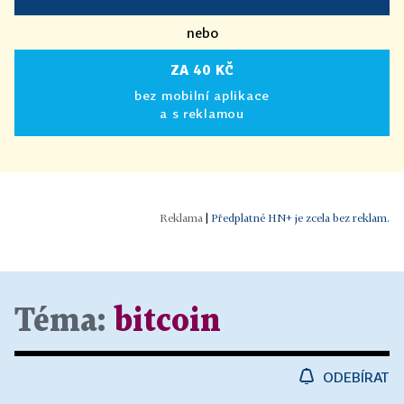
nebo
ZA 40 KČ
bez mobilní aplikace
a s reklamou
|
Předplatné HN+ je zcela bez reklam.
Téma:
bitcoin
ODEBÍRAT