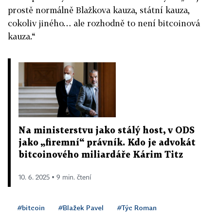
prostě normálně Blažkova kauza, státní kauza,
cokoliv jiného… ale rozhodně to není bitcoinová
kauza.“
Na ministerstvu jako stálý host, v ODS
jako „firemní“ právník. Kdo je advokát
bitcoinového miliardáře Kárim Titz
10. 6. 2025 ▪ 9 min. čtení
#bitcoin
#Blažek Pavel
#Týc Roman