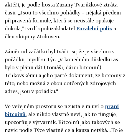
aktéři, je podle hosta Zuzany Tvarůžkové ztráta
času. „Jsou to všechno pohádky – nějaká předem
připravená formule, která se neustále opakuje
dokola,“ tvrdí spoluzakladatel
Paralelní polis
a
člen skupiny Ztohoven.
Záměr od začátku byl tvářit se, že je všechno v
pořádku, myslí si Týc. „V konečném důsledku asi
bylo v plánu dát (Tomáši, dárci bitcoinů)
Jiřikovskému a jeho partě dokument, že bitcoiny z
této, nebo možná z obou dotčených zdrojových
adres, jsou v pořádku.“
Ve veřejném prostoru se neustále mluví o
praní
bitcoinů
, ale nikdo vlastně neví, jak to funguje,
upozorňuje výtvarník. Bitcoinů jako takových se
navíc podle Týce vlastně celá kauza netýká. „To je