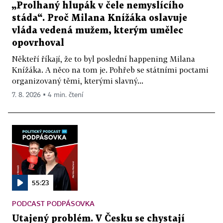
„Prolhaný hlupák v čele nemyslícího
stáda“. Proč Milana Knížáka oslavuje
vláda vedená mužem, kterým umělec
opovrhoval
Někteří říkají, že to byl poslední happening Milana
Knížáka. A něco na tom je. Pohřeb se státními poctami
organizovaný těmi, kterými slavný...
7. 8. 2026 ▪ 4 min. čtení
55:23
PODCAST PODPÁSOVKA
Utajený problém. V Česku se chystají