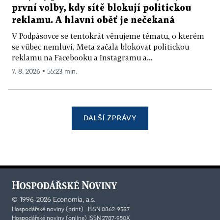
první volby, kdy sítě blokují politickou
reklamu. A hlavní oběť je nečekaná
V Podpásovce se tentokrát věnujeme tématu, o kterém
se vůbec nemluví. Meta začala blokovat politickou
reklamu na Facebooku a Instagramu a...
7. 8. 2026 ▪ 55:23 min.
DALŠÍ ZPRÁVY
©
1996-2026
Economia, a.s.
Hospodářské noviny (print) ISSN 0862-9587
Hospodářské noviny (online) ISSN 2787-950X