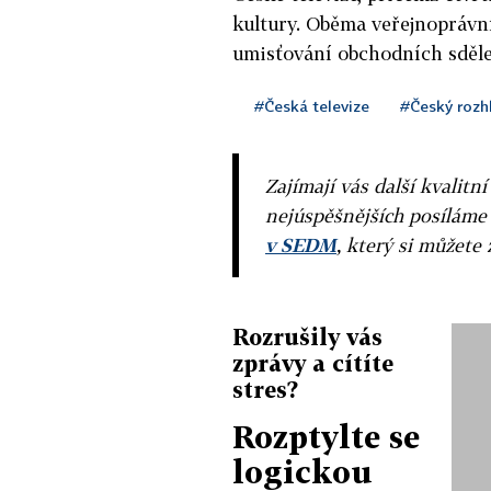
kultury. Oběma veřejnoprávn
umisťování obchodních sděle
#Česká televize
#Český rozh
Zajímají vás další kvalit
nejúspěšnějších posíláme
v SEDM
, který si můžete 
Rozrušily vás
zprávy a cítíte
stres?
Rozptylte se
logickou