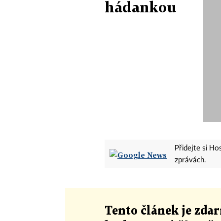
hádankou
Přidejte si H
zprávách.
Tento článek
je
zdar