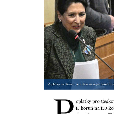
Poplatky pro televizi a rozhlas se zvýší. Senát to
P
oplatky pro Českou
15 korun na 150 k