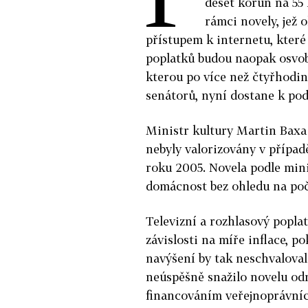
deset korun na 55 
rámci novely, jež 
přístupem k internetu, které
poplatků budou naopak osvob
kterou po více než čtyřhodin
senátorů, nyní dostane k pod
Ministr kultury Martin Baxa 
nebyly valorizovány v případ
roku 2005. Novela podle mini
domácnost bez ohledu na počet
Televizní a rozhlasový popla
závislosti na míře inflace, p
navýšení by tak neschvalova
neúspěšně snažilo novelu odm
financováním veřejnoprávních