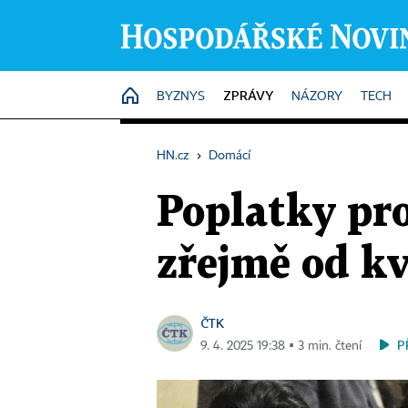
ZPRÁVY
HOME
BYZNYS
NÁZORY
TECH
HN.cz
›
Domácí
Poplatky pro 
zřejmě od kv
ČTK
P
9. 4. 2025 19:38 ▪ 3 min. čtení