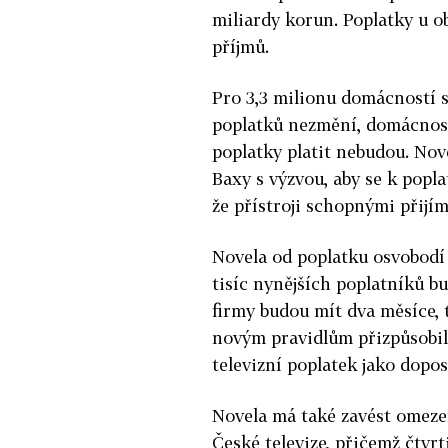
miliardy korun. Poplatky u o
příjmů.
Pro 3,3 milionu domácností s
poplatků nezmění, domácnost
poplatky platit nebudou. Nové
Baxy s výzvou, aby se k popla
že přístroji schopnými přijím
Novela od poplatku osvobodí
tisíc nynějších poplatníků b
firmy budou mít dva měsíce, 
novým pravidlům přizpůsobili
televizní poplatek jako dopos
Novela má také zavést omeze
České televize, přičemž čtvr