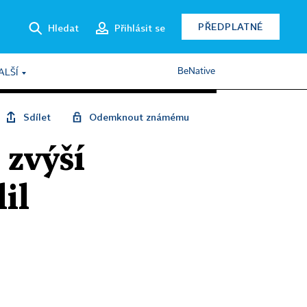
PŘEDPLATNÉ
Hledat
Přihlásit se
BeNative
ALŠÍ
Sdílet
Odemknout známému
 zvýší
il