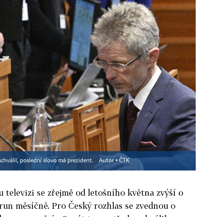
 schválil, poslední slovo má prezident.
Autor ▪
ČTK
 televizi se zřejmě od letošního května zvýší o
orun měsíčně. Pro Český rozhlas se zvednou o