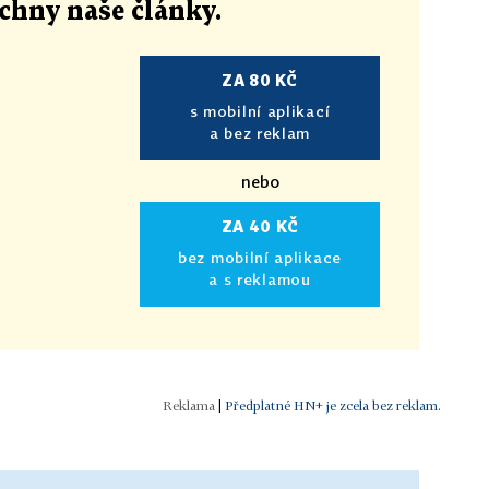
echny naše články
.
ZA 80 KČ
s mobilní aplikací
a bez reklam
nebo
ZA 40 KČ
bez mobilní aplikace
a s reklamou
|
Předplatné HN+ je zcela bez reklam.