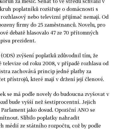
korun za měsíc. Senát to ve středu schválil v
okruh poplatníků rozšiřuje o domácnosti s
 rozhlasový nebo televizní přijímač nemají. Od
ozeny firmy do 25 zaměstnanců. Novelu, pro
ové debatě hlasovalo 47 ze 70 přítomných
pisu prezident.
(ODS) zvýšení poplatků zdůvodnil tím, že
ě televize od roku 2008, v případě rozhlasu od
stra zachovává princip jedné platby za
 přístrojů, které mají v držení její členové.
tek se má podle novely do budoucna zvyšovat v
okud bude vyšší než šestiprocentní. Jejich
l Parlament jako dosud. Opoziční ANO se
ítnout. Slíbilo poplatky nahradit
 médií ze státního rozpočtu, což by podle