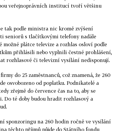
bou veřejnoprávních institucí tvoří většinu
e tak podle ministra nic kromě zvýšení
i seniorů s tlačítkovými telefony nadále
 možné plátce televize a rozhlas osloví podle
tkům přihlásili nebo vyplnili čestné prohlášení,
at rozhlasové či televizní vysílání nedisponují.
 firmy do 25 zaměstnanců, což znamená, že 260
ude osvobozeno od poplatku. Podnikatelé a
tedy zřejmě do července čas na to, aby se
. Do té doby budou hradit rozhlasový a
ud.
ní sponzoringu na 260 hodin ročně ve vysílání
tina těchto příjmů půjde do Státního fondu