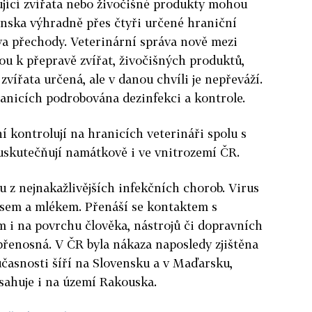
ující zvířata nebo živočišné produkty mohou
enska výhradně přes čtyři určené hraniční
va přechody. Veterinární správa nově mezi
jsou k přepravě zvířat, živočišných produktů,
vířata určená, ale v danou chvíli je nepřeváží.
anicích podrobována dezinfekci a kontrole.
kontrolují na hranicích veterináři spolu s
y uskutečňují namátkově i ve vnitrozemí ČR.
u z nejnakažlivějších infekčních chorob. Virus
rusem a mlékem. Přenáší se kontaktem s
 i na povrchu člověka, nástrojů či dopravních
přenosná. V ČR byla nákaza naposledy zjištěna
oučasnosti šíří na Slovensku a v Maďarsku,
ahuje i na území Rakouska.