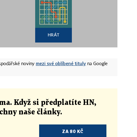
HRÁT
mezi své oblíbené tituly
ospodářské noviny
na Google
ma. Když si předplatíte HN,
echny naše články
.
ZA 80 KČ