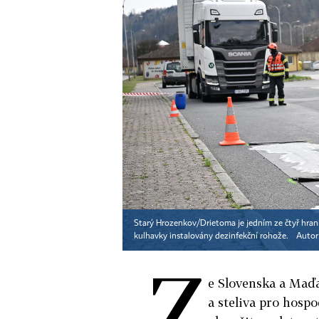
Starý Hrozenkov/Drietoma je jedním ze čtyř hranič
kulhavky instalovány dezinfekční rohože.
Autor
Z
e Slovenska a Maď
a steliva pro hospo