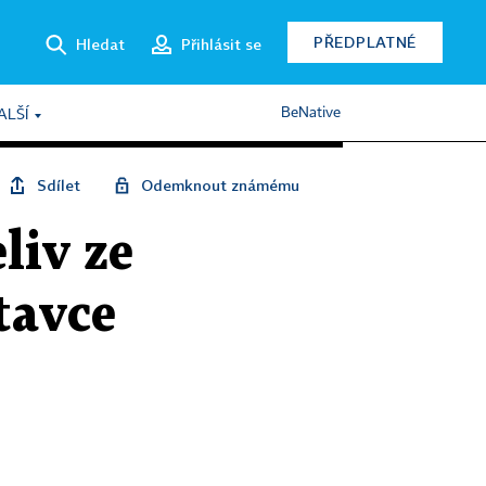
PŘEDPLATNÉ
Hledat
Přihlásit se
BeNative
ALŠÍ
Sdílet
Odemknout známému
liv ze
tavce