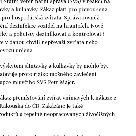
í Státní veterinární správa (SVS) v reakci na
avky a kulhavky. Zákaz platí pro převoz sena,
 pro hospodářská zvířata. Správa rovněž
dění dezinfekce vozidel na hranicích. Nově
íky a policisty dezinfikovat a kontrolovat i
ice v danou chvíli nepřeváží zvířata nebo
řevozu určena.
s výskytem slintavky a kulhavky by mohlo být
tavuje proto riziko možného zavlečení
tupce mluvčího SVS Petr Majer.
zákaz přemísťování zvířat vnímavých k nákaze z
 Rakouska do ČR. Zakázáno je také
roduktů a tepelně neopracovaných živočišných