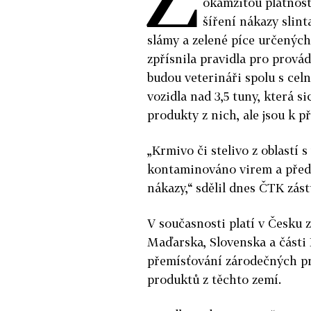
okamžitou platnost
šíření nákazy slint
slámy a zelené píce určených
zpřísnila pravidla pro prová
budou veterináři spolu s celn
vozidla nad 3,5 tuny, která s
produkty z nich, ale jsou k p
„Krmivo či stelivo z oblastí 
kontaminováno virem a předs
nákazy,“ sdělil dnes ČTK zás
V současnosti platí v Česku 
Maďarska, Slovenska a části
přemísťování zárodečných p
produktů z těchto zemí.