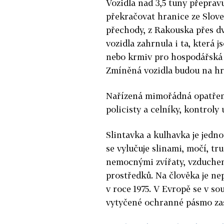
Vozidla nad 3,5 tuny přeprav
překračovat hranice ze Slov
přechody, z Rakouska přes d
vozidla zahrnula i ta, která 
nebo krmiv pro hospodářská z
Zmíněná vozidla budou na hr
Nařízená mimořádná opatření 
policisty a celníky, kontrol
Slintavka a kulhavka je jedno
se vylučuje slinami, močí, t
nemocnými zvířaty, vzduchem
prostředků. Na člověka je ne
v roce 1975. V Evropě se v s
vytyčené ochranné pásmo zas