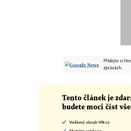
Přidejte si H
zprávách.
Tento článek
je
zdar
budete moci číst vš
Veškerý obsah HN.cz
Mobilní aplikace