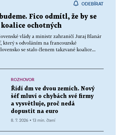
ODEBÍRAT
budeme. Fico odmítl, že by se
 koalice ochotných
lovenské vlády a ministr zahraničí Juraj Blanár
f, který s odvoláním na francouzské
Slovensko se stalo členem takzvané koalice...
ROZHOVOR
Řídí dm ve dvou zemích. Nový
šéf mluví o chybách své firmy
a vysvětluje, proč nedá
dopustit na euro
8. 7. 2026 ▪ 13 min. čtení