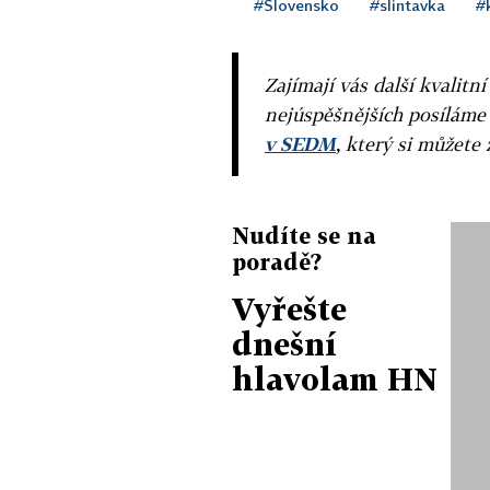
#Slovensko
#slintavka
#
Zajímají vás další kvalit
nejúspěšnějších posíláme
v SEDM
, který si můžete 
Nudíte se na
poradě?
Vyřešte
dnešní
hlavolam HN