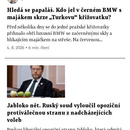
Hledá se papaláš. Kdo jel v černém BMW s
majákem skrze „Turkovu“ křižovatku?
Před několika dny se do jedné pražské křižovatky
přihnalo obří luxusní BMW se začerněnými skly a
blikajícím majáčkem na střeše. Na červenou...
4. 8. 2026 ▪ 6 min. čtení
Jabloko nět. Ruský soud vyloučil opoziční
protiválečnou stranu z nadcházejících
voleb
Ruskou liberální opoziční stranu Jabloko, která odmítá