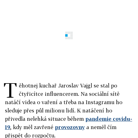
T
ěhotnej kuchař Jaroslav Vajgl se stal po
čtyřicítce influencerem. Na sociální sítě
natáčí videa o vaření a třeba na Instagramu ho
sleduje přes půl milionu lidí. K natáčení ho
přivedla nelehká situace během
pandemie covidu-
19
, kdy měl zavřené
provozovny
a neměl čím
přispět do rozpočtu.