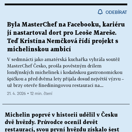
ODEBÍRAT
Byla MasterChef na Facebooku, kariéru
jí nastartoval dort pro Leoše Mareše.
Teď Kristína Nemčková řídí projekt s
michelinskou ambicí
V sedmnácti jako amatérská kuchařka vyhrála soutěž
MasterChef Česko, prošla pověstným drilem
londýnských michelinek i kodaňskou gastronomickou
špičkou a před dvěma lety přijala dosud největší výzvu –
už brzy otevře finediningovou restauraci na...
21. 4. 2026 ▪ 12 min. čtení
Michelin poprvé v historii udělil v Česku
dvě hvězdy. Průvodce ocenil devět
restaurací, svou první hvězdu získalo šest