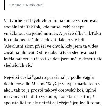
7. 2. 2025 ▪ 12 min. čtení
Ve tvorbě krátkých videí ho nakonec vytrénovala
sociální síť TikTok, kde musel celý recept
vmáčknout do jedné minuty. A právě díky TikToku
ho nakonec začalo sledovat daleko víc lidí.
"Absolutní zlom přišel ve chvíli, kdy jsem ta videa
začal namlouvat. Od té doby křivka sledovanosti
letěla nahoru a třeba i za den jsem měl o deset tisíc
sledujících víc."
Největší česká "gastro prasárna" je podle Vajgla
dochucovadlo Masox. "Když je v hypermarketech v
akci, tak to je prostě takový obrovský koš, úplně
narvaný a ti lidi to vykoupí," konstatuje s tím, že
spousta lidí to ale neřeší a jí zřejmě jen kvůli tomu,