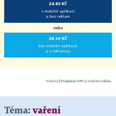
ZA 80 KČ
s mobilní aplikací
a bez reklam
nebo
ZA 40 KČ
bez mobilní aplikace
a s reklamou
|
Předplatné HN+ je zcela bez reklam.
Téma:
vaření