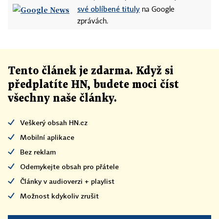
své oblíbené tituly
na Google
zprávách.
Tento článek
je
zdarma. Když si
předplatíte HN, budete moci číst
všechny naše články
.
Veškerý obsah HN.cz
Mobilní aplikace
Bez reklam
Odemykejte obsah pro přátele
Články v audioverzi + playlist
Možnost kdykoliv zrušit