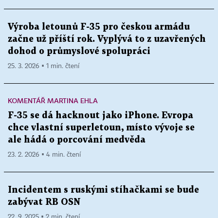
Výroba letounů F-35 pro českou armádu
začne už příští rok. Vyplývá to z uzavřených
dohod o průmyslové spolupráci
25. 3. 2026 ▪ 1 min. čtení
KOMENTÁŘ MARTINA EHLA
F-35 se dá hacknout jako iPhone. Evropa
chce vlastní superletoun, místo vývoje se
ale hádá o porcování medvěda
23. 2. 2026 ▪ 4 min. čtení
Incidentem s ruskými stíhačkami se bude
zabývat RB OSN
22. 9. 2025 ▪ 2 min. čtení