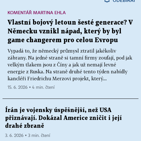
KOMENTÁŘ MARTINA EHLA
Vlastní bojový letoun šesté generace? V
Německu vznikl nápad, který by byl
game changerem pro celou Evropu
Vypadá to, že německý průmysl ztratil jakékoliv
zábrany. Na jedné straně si tamní firmy zoufají, pod jak
velkým tlakem jsou z Číny a jak už nemají levné
energie z Ruska. Na straně druhé tento týden nabídly
kancléři Friedrichu Merzovi projekt, který...
15. 6. 2026 ▪ 4 min. čtení
Írán je vojensky úspěšnější, než USA
přiznávají. Dokázal Americe zničit i její
drahé zbraně
3. 6. 2026 ▪ 3 min. čtení