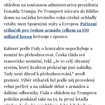
ohledem na současnou administrativu prezidenta
Donalda Trumpa. Po Trumpově návratu do Bílého
domu na začátku letošního roku citelně ochladly
vztahy mezi Spojenými státy a Evropou.
Pořízení
stíhaček pro českou armádu celkem za 150
miliard korun
kritizuje i opozice.
Kabinet podle Fialy o kontraktu nepochybuje a
nemíní ho přehodnocovat. Česká vláda své
stanovisko nezmění, řekl. „Je to celý obranný
systém, který kvalitou překračuje jiné nabídky.
Tady není důvod k přehodnocování,“ uvedl
premiér. Výběr stíhaček byl podle něj provedený
velmi pečlivě a na základě debat s armádou a
dalšími odborníky. Fiala s ohledem na Trumpovu
politiku poukázal také na to, že první letadla