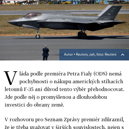
Autor ▪
Reuters, zah, foto: Reuters
V
láda podle premiéra Petra Fialy (ODS) nemá
pochybnosti o nákupu amerických stíhacích
letounů F-35 ani důvod tento výběr přehodnocovat.
Jde podle něj o promyšlenou a dlouhodobou
investici do obrany země.
V rozhovoru pro Seznam Zprávy premiér zdůraznil,
že je třeba uvažovat v širších souvislostech, nejen s