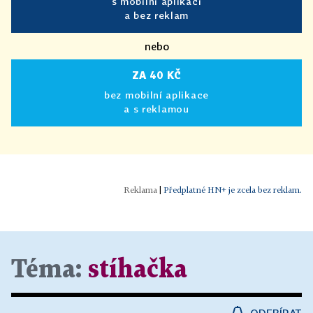
s mobilní aplikací
a bez reklam
nebo
ZA 40 KČ
bez mobilní aplikace
a s reklamou
|
Předplatné HN+ je zcela bez reklam.
Téma:
stíhačka
ODEBÍRAT