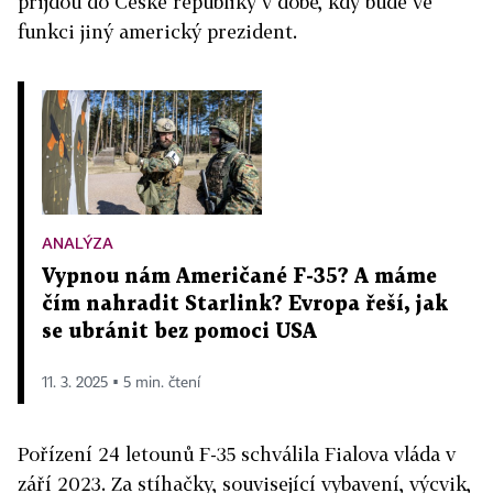
přijdou do České republiky v době, kdy bude ve
funkci jiný americký prezident.
ANALÝZA
Vypnou nám Američané F-35? A máme
čím nahradit Starlink? Evropa řeší, jak
se ubránit bez pomoci USA
11. 3. 2025 ▪ 5 min. čtení
Pořízení 24 letounů F-35 schválila Fialova vláda v
září 2023. Za stíhačky, související vybavení, výcvik,