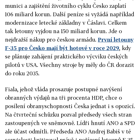
munici a zajištění životního cyklu Česko zaplatí
106 miliard korun. Další peníze si vyžádá například
modernizace letecké základny v Čáslavi. Celkem
tak letouny vyjdou na 150 miliard korun. Jde o
nejdražší nákup pro českou armádu.
První letouny
F-35 pro Česko mají být hotové v roce 2029
, kdy
se plánuje zahájení praktického výcviku českých
pilotů v USA. Všechny stroje by měly do ČR dorazit
do roku 2035.
Fiala, jehož vláda prosazuje postupné navýšení
obranných výdajů na tři procenta HDP, chce o
posílení obranyschopnosti Česka jednat i s opozicí.
Na čtvrteční schůzku pozval předsedy všech stran
zastoupených ve sněmovně. Lídři hnutí ANO a SPD
ale účast odmítli. Předseda ANO Andrej Babiš v té
souvislosti kritizoval právě i pořízení letounů F-35.