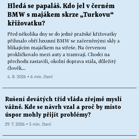
Hledá se papaláš. Kdo jel v černém
BMW s majákem skrze „Turkovu“
křižovatku?
Před několika dny se do jedné pražské křižovatky
přihnalo obří luxusní BMW se začerněnými skly a
blikajícím majáčkem na střeše. Na červenou
prokličkovalo mezi auty a tramvají. Chodci na
přechodu zastavili, okolní doprava stála, důležitý
člověk...
4. 8. 2026 ▪ 6 min. čtení
Rušení devátých tříd vláda zřejmě myslí
vážně. Kde se návrh vzal a proč by místo
úspor mohly přijít problémy?
29. 7. 2026 ▪ 5 min. čtení