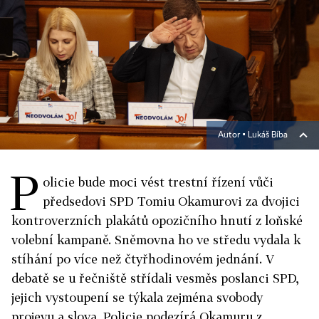
Autor ▪
Lukáš Bíba
P
olicie bude moci vést trestní řízení vůči
předsedovi SPD Tomiu Okamurovi za dvojici
kontroverzních plakátů opozičního hnutí z loňské
volební kampaně. Sněmovna ho ve středu vydala k
stíhání po více než čtyřhodinovém jednání. V
debatě se u řečniště střídali vesměs poslanci SPD,
jejich vystoupení se týkala zejména svobody
projevu a slova. Policie podezírá Okamuru z