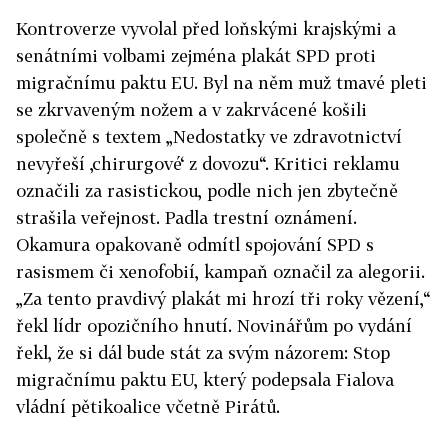
Kontroverze vyvolal před loňskými krajskými a
senátními volbami zejména plakát SPD proti
migračnímu paktu EU. Byl na něm muž tmavé pleti
se zkrvaveným nožem a v zakrvácené košili
společně s textem „Nedostatky ve zdravotnictví
nevyřeší ‚chirurgové‘ z dovozu“. Kritici reklamu
označili za rasistickou, podle nich jen zbytečně
strašila veřejnost. Padla trestní oznámení.
Okamura opakovaně odmítl spojování SPD s
rasismem či xenofobií, kampaň označil za alegorii.
„Za tento pravdivý plakát mi hrozí tři roky vězení,“
řekl lídr opozičního hnutí. Novinářům po vydání
řekl, že si dál bude stát za svým názorem: Stop
migračnímu paktu EU, který podepsala Fialova
vládní pětikoalice včetně Pirátů.