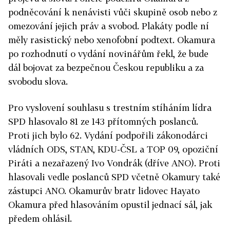
podněcování k nenávisti vůči skupině osob nebo z
omezování jejich práv a svobod. Plakáty podle ní
měly rasistický nebo xenofobní podtext. Okamura
po rozhodnutí o vydání novinářům řekl, že bude
dál bojovat za bezpečnou Českou republiku a za
svobodu slova.
Pro vyslovení souhlasu s trestním stíháním lídra
SPD hlasovalo 81 ze 143 přítomných poslanců.
Proti jich bylo 62. Vydání podpořili zákonodárci
vládních ODS, STAN, KDU-ČSL a TOP 09, opoziční
Piráti a nezařazený Ivo Vondrák (dříve ANO). Proti
hlasovali vedle poslanců SPD včetně Okamury také
zástupci ANO. Okamurův bratr lidovec Hayato
Okamura před hlasováním opustil jednací sál, jak
předem ohlásil.