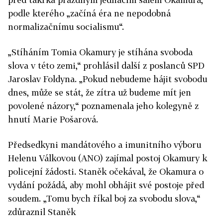
podle kterého „začíná éra ne nepodobná
normalizačnímu socialismu“.
„Stíháním Tomia Okamury je stíhána svoboda
slova v této zemi,“ prohlásil další z poslanců SPD
Jaroslav Foldyna. „Pokud nebudeme hájit svobodu
dnes, může se stát, že zítra už budeme mít jen
povolené názory,“ poznamenala jeho kolegyně z
hnutí Marie Pošarová.
Předsedkyni mandátového a imunitního výboru
Helenu Válkovou (ANO) zajímal postoj Okamury k
policejní žádosti. Staněk očekával, že Okamura o
vydání požádá, aby mohl obhájit své postoje před
soudem. „Tomu bych říkal boj za svobodu slova,“
zdůraznil Staněk