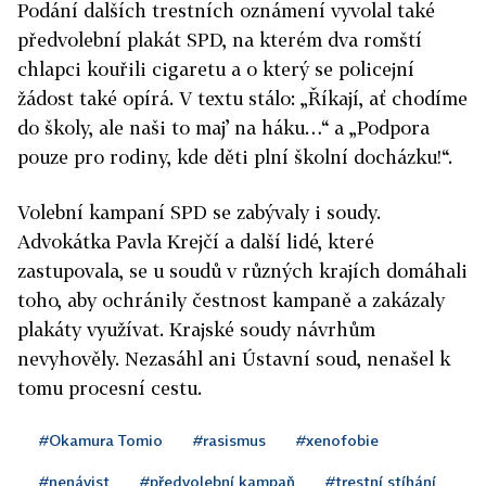
Podání dalších trestních oznámení vyvolal také
předvolební plakát SPD, na kterém dva romští
chlapci kouřili cigaretu a o který se policejní
žádost také opírá. V textu stálo: „Říkají, ať chodíme
do školy, ale naši to maj’ na háku…“ a „Podpora
pouze pro rodiny, kde děti plní školní docházku!“.
Volební kampaní SPD se zabývaly i soudy.
Advokátka Pavla Krejčí a další lidé, které
zastupovala, se u soudů v různých krajích domáhali
toho, aby ochránily čestnost kampaně a zakázaly
plakáty využívat. Krajské soudy návrhům
nevyhověly. Nezasáhl ani Ústavní soud, nenašel k
tomu procesní cestu.
#Okamura Tomio
#rasismus
#xenofobie
#nenávist
#předvolební kampaň
#trestní stíhání