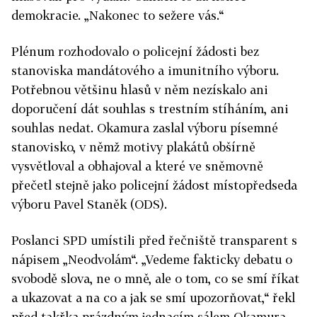
demokracie. „Nakonec to sežere vás.“
Plénum rozhodovalo o policejní žádosti bez
stanoviska mandátového a imunitního výboru.
Potřebnou většinu hlasů v něm nezískalo ani
doporučení dát souhlas s trestním stíháním, ani
souhlas nedat. Okamura zaslal výboru písemné
stanovisko, v němž motivy plakátů obšírně
vysvětloval a obhajoval a které ve sněmovně
přečetl stejně jako policejní žádost místopředseda
výboru Pavel Staněk (ODS).
Poslanci SPD umístili před řečniště transparent s
nápisem „Neodvolám“. „Vedeme fakticky debatu o
svobodě slova, ne o mně, ale o tom, co se smí říkat
a ukazovat a na co a jak se smí upozorňovat,“ řekl
před takřka prázdným jednacím sálem Okamura,