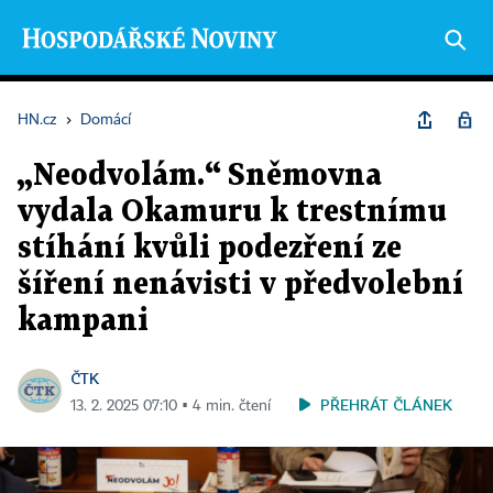
HN.cz
›
Domácí
„Neodvolám.“ Sněmovna
vydala Okamuru k trestnímu
stíhání kvůli podezření ze
šíření nenávisti v předvolební
kampani
ČTK
PŘEHRÁT ČLÁNEK
13. 2. 2025 07:10 ▪ 4 min. čtení