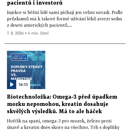
pacientů i investorů
Injekce si běžní lidé sami píchají jen velmi neradi. Podle
průzkumů má k takové formě užívání léků averzi sedm
z deseti amerických pacientů....
7. 8. 2026 ▪ 4 min. čtení
16:13
Biotechnoložka: Omega-3 před úpadkem
mozku nepomohou, kreatin dosahuje
skvělých výsledků. Má to ale háček
Hořčík na spaní, omega-3 pro mozek, železo proti
únavě a kreatin dnes skoro na všechno. Trh s doplňky