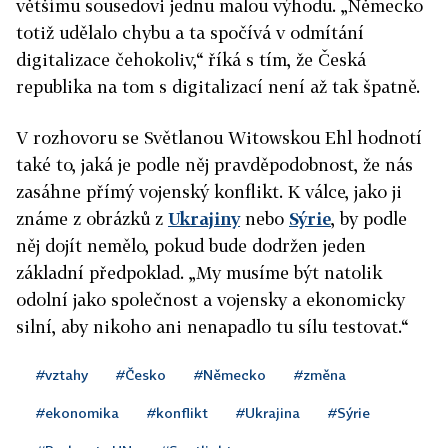
většímu sousedovi jednu malou výhodu. „Německo
totiž udělalo chybu a ta spočívá v odmítání
digitalizace čehokoliv,“ říká s tím, že Česká
republika na tom s digitalizací není až tak špatně.
V rozhovoru se Světlanou Witowskou Ehl hodnotí
také to, jaká je podle něj pravděpodobnost, že nás
zasáhne přímý vojenský konflikt. K válce, jako ji
známe z obrázků z
Ukrajiny
nebo
Sýrie
, by podle
něj dojít nemělo, pokud bude dodržen jeden
základní předpoklad. „My musíme být natolik
odolní jako společnost a vojensky a ekonomicky
silní, aby nikoho ani nenapadlo tu sílu testovat.“
#vztahy
#Česko
#Německo
#změna
#ekonomika
#konflikt
#Ukrajina
#Sýrie