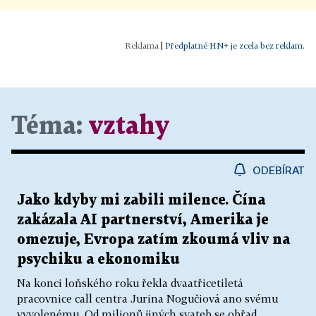
|
Předplatné HN+ je zcela bez reklam.
Téma:
vztahy
ODEBÍRAT
Jako kdyby mi zabili milence. Čína
zakázala AI partnerství, Amerika je
omezuje, Evropa zatím zkoumá vliv na
psychiku a ekonomiku
Na konci loňského roku řekla dvaatřicetiletá
pracovnice call centra Jurina Nogučiová ano svému
vyvolenému. Od milionů jiných svateb se obřad