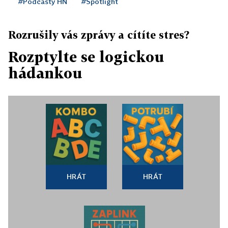
#Podcasty HN
#Spotlight
Rozrušily vás zprávy a cítíte stres?
Rozptylte se logickou
hádankou
HRÁT
HRÁT