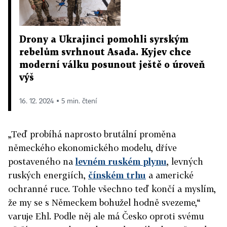
Drony a Ukrajinci pomohli syrským
rebelům svrhnout Asada. Kyjev chce
moderní válku posunout ještě o úroveň
výš
16. 12. 2024 ▪ 5 min. čtení
„Teď probíhá naprosto brutální proměna
německého ekonomického modelu, dříve
postaveného na
levném ruském plynu
, levných
ruských energiích,
čínském trhu
a americké
ochranné ruce. Tohle všechno teď končí a myslím,
že my se s Německem bohužel hodně svezeme,“
varuje Ehl. Podle něj ale má Česko oproti svému