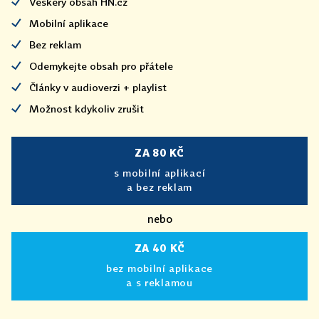
Veškerý obsah HN.cz
Mobilní aplikace
Bez reklam
Odemykejte obsah pro přátele
Články v audioverzi + playlist
Možnost kdykoliv zrušit
ZA 80 KČ
s mobilní aplikací
a bez reklam
nebo
ZA 40 KČ
bez mobilní aplikace
a s reklamou