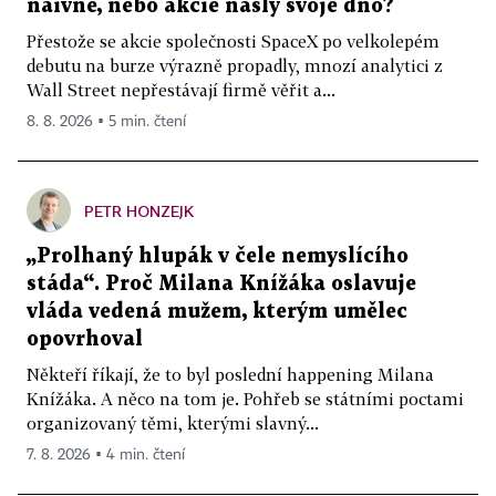
naivně, nebo akcie našly svoje dno?
Přestože se akcie společnosti SpaceX po velkolepém
debutu na burze výrazně propadly, mnozí analytici z
Wall Street nepřestávají firmě věřit a...
8. 8. 2026 ▪ 5 min. čtení
PETR HONZEJK
„Prolhaný hlupák v čele nemyslícího
stáda“. Proč Milana Knížáka oslavuje
vláda vedená mužem, kterým umělec
opovrhoval
Někteří říkají, že to byl poslední happening Milana
Knížáka. A něco na tom je. Pohřeb se státními poctami
organizovaný těmi, kterými slavný...
7. 8. 2026 ▪ 4 min. čtení