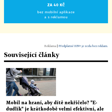
ZA 40 KČ
bez mobilní aplikace
a s reklamou
|
Předplatné HN+ je zcela bez reklam.
Související články
Mobil na hraní, aby dítě nekřičelo? "E-
dudlík" je krátkodobě velmi efektivní, ale