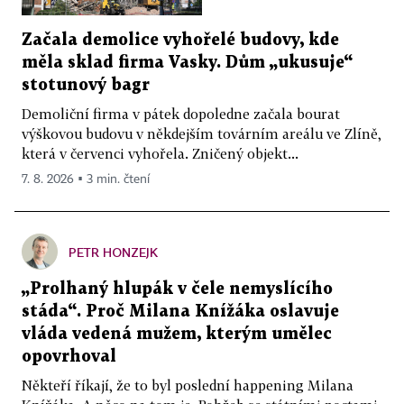
Začala demolice vyhořelé budovy, kde
měla sklad firma Vasky. Dům „ukusuje“
stotunový bagr
Demoliční firma v pátek dopoledne začala bourat
výškovou budovu v někdejším továrním areálu ve Zlíně,
která v červenci vyhořela. Zničený objekt...
7. 8. 2026 ▪ 3 min. čtení
PETR HONZEJK
„Prolhaný hlupák v čele nemyslícího
stáda“. Proč Milana Knížáka oslavuje
vláda vedená mužem, kterým umělec
opovrhoval
Někteří říkají, že to byl poslední happening Milana