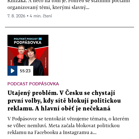
Knížáka. A něco na tom je. Pohřeb se státními poctami
organizovaný těmi, kterými slavný...
7. 8. 2026 ▪ 4 min. čtení
55:23
PODCAST PODPÁSOVKA
Utajený problém. V Česku se chystají
první volby, kdy sítě blokují politickou
reklamu. A hlavní oběť je nečekaná
V Podpásovce se tentokrát věnujeme tématu, o kterém
se vůbec nemluví. Meta začala blokovat politickou
reklamu na Facebooku a Instagramu a...