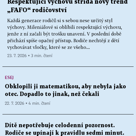
Respektující výchovu střídá nový trend
„FAFO“ rodičovství
Každá generace rodičů si s sebou nese určitý styl
výchovy. Mileniálové si oblíbili respektující výchovu,
jenže z ní začali být trošku unavení. V poslední době
přichází spíše opačný přístup. Rodiče nechtějí z dětí
vychovávat vločky, které se ze všeho...
23. 7. 2026 ▪ 3 min. čtení
ESEJ
Obklopili ji matematikou, aby nebyla jako
otec. Dopadlo to jinak, než čekali
22. 7. 2026 ▪ 4 min. čtení
Dítě nepotřebuje celodenní pozornost.
Rodiče se upínají k pravidlu sedmi minut.