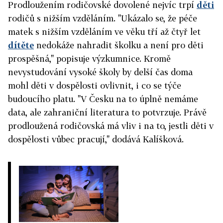
Prodloužením rodičovské dovolené nejvíc trpí
děti
rodičů s nižším vzděláním. "Ukázalo se, že péče
matek s nižším vzděláním ve věku tří až čtyř let
dítěte
nedokáže nahradit školku a není pro děti
prospěšná," popisuje výzkumnice. Kromě
nevystudování vysoké školy by delší čas doma
mohl děti v dospělosti ovlivnit, i co se týče
budoucího platu. "V Česku na to úplně nemáme
data, ale zahraniční literatura to potvrzuje. Právě
prodloužená rodičovská má vliv i na to, jestli děti v
dospělosti vůbec pracují," dodává Kalíšková.