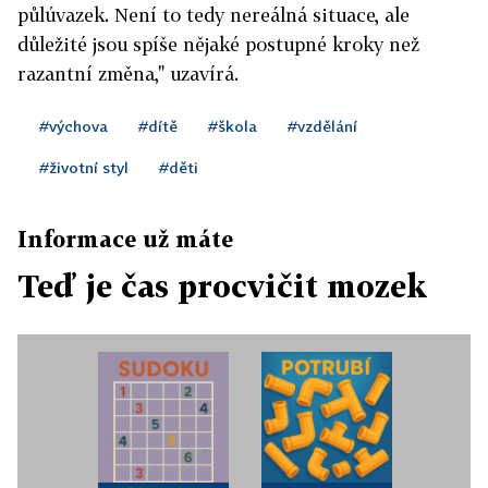
půlúvazek. Není to tedy nereálná situace, ale
důležité jsou spíše nějaké postupné kroky než
razantní změna," uzavírá.
#výchova
#dítě
#škola
#vzdělání
#životní styl
#děti
Informace už máte
Teď je čas procvičit mozek