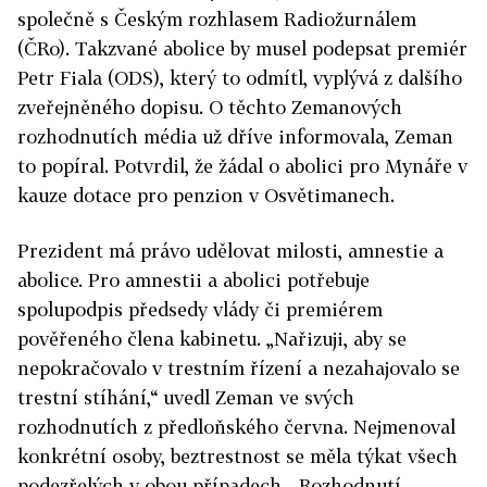
společně s Českým rozhlasem Radiožurnálem
(ČRo). Takzvané abolice by musel podepsat premiér
Petr Fiala (ODS), který to odmítl, vyplývá z dalšího
zveřejněného dopisu. O těchto Zemanových
rozhodnutích média už dříve informovala, Zeman
to popíral. Potvrdil, že žádal o abolici pro Mynáře v
kauze dotace pro penzion v Osvětimanech.
Prezident má právo udělovat milosti, amnestie a
abolice. Pro amnestii a abolici potřebuje
spolupodpis předsedy vlády či premiérem
pověřeného člena kabinetu. „Nařizuji, aby se
nepokračovalo v trestním řízení a nezahajovalo se
trestní stíhání,“ uvedl Zeman ve svých
rozhodnutích z předloňského června. Nejmenoval
konkrétní osoby, beztrestnost se měla týkat všech
podezřelých v obou případech. „Rozhodnutí