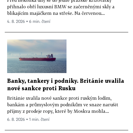
Před několika dny se do jedné pražské křižovatky
přihnalo obří luxusní BMW se začerněnými skly a
blikajícím majáčkem na střeše. Na červenou...
4. 8. 2026 ▪ 6 min. čtení
Banky, tankery i podniky. Británie uvalila
nové sankce proti Rusku
Británie uvalila nové sankce proti ruským lodím,
bankám a průmyslovým podnikům ve snaze narušit
příjmy z prodeje ropy, které by Moskva mohla...
6. 8. 2026 ▪ 1 min. čtení