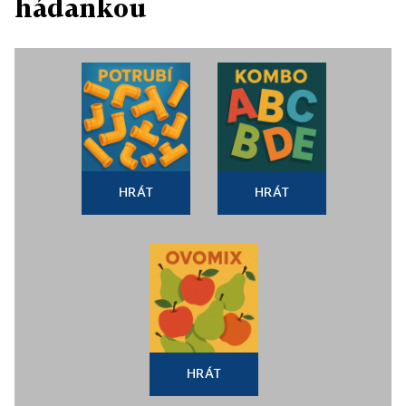
hádankou
HRÁT
HRÁT
HRÁT