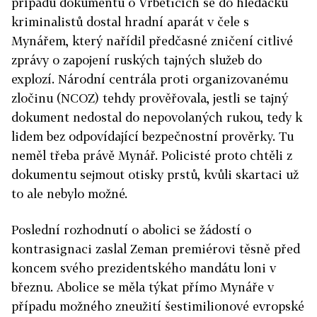
případu dokumentů o Vrběticích se do hledáčku
kriminalistů dostal hradní aparát v čele s
Mynářem, který nařídil předčasné zničení citlivé
zprávy o zapojení ruských tajných služeb do
explozí. Národní centrála proti organizovanému
zločinu (NCOZ) tehdy prověřovala, jestli se tajný
dokument nedostal do nepovolaných rukou, tedy k
lidem bez odpovídající bezpečnostní prověrky. Tu
neměl třeba právě Mynář. Policisté proto chtěli z
dokumentu sejmout otisky prstů, kvůli skartaci už
to ale nebylo možné.
Poslední rozhodnutí o abolici se žádostí o
kontrasignaci zaslal Zeman premiérovi těsně před
koncem svého prezidentského mandátu loni v
březnu. Abolice se měla týkat přímo Mynáře v
případu možného zneužití šestimilionové evropské