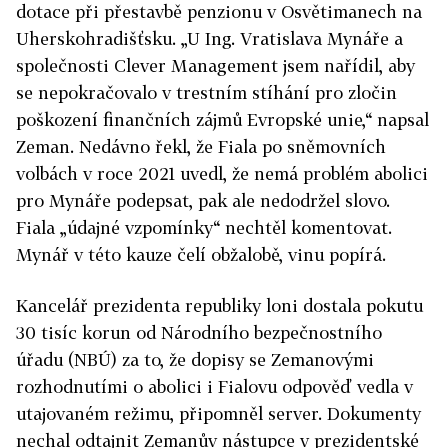
dotace při přestavbě penzionu v Osvětimanech na
Uherskohradišťsku. „U Ing. Vratislava Mynáře a
společnosti Clever Management jsem nařídil, aby
se nepokračovalo v trestním stíhání pro zločin
poškození finančních zájmů Evropské unie,“ napsal
Zeman. Nedávno řekl, že Fiala po sněmovních
volbách v roce 2021 uvedl, že nemá problém abolici
pro Mynáře podepsat, pak ale nedodržel slovo.
Fiala „údajné vzpomínky“ nechtěl komentovat.
Mynář v této kauze čelí obžalobě, vinu popírá.
Kancelář prezidenta republiky loni dostala pokutu
30 tisíc korun od Národního bezpečnostního
úřadu (NBÚ) za to, že dopisy se Zemanovými
rozhodnutími o abolici i Fialovu odpověď vedla v
utajovaném režimu, připomněl server. Dokumenty
nechal odtajnit Zemanův nástupce v prezidentské