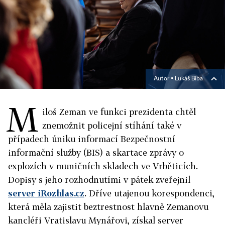
Autor ▪
Lukáš Bíba
M
iloš Zeman ve funkci prezidenta chtěl
znemožnit policejní stíhání také v
případech úniku informací Bezpečnostní
informační služby (BIS) a skartace zprávy o
explozích v muničních skladech ve Vrběticích.
Dopisy s jeho rozhodnutími v pátek zveřejnil
server iRozhlas.cz
. Dříve utajenou korespondenci,
která měla zajistit beztrestnost hlavně Zemanovu
kancléři Vratislavu Mynářovi, získal server