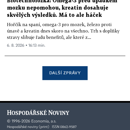
Biotechnoložka: Omega-3 před úpadkem
mozku nepomohou, kreatin dosahuje
skvělých výsledků. Má to ale háček
Hořčík na spaní, omega-3 pro mozek, železo proti
únavě a kreatin dnes skoro na všechno. Trh s doplňky
stravy slibuje řadu benefitů, ale které z...
6. 8. 2026 ▪ 16:13 min.
DALŠÍ ZPRÁVY
©
1996-2026
Economia, a.s.
Hospodářské noviny (print) ISSN 0862-9587