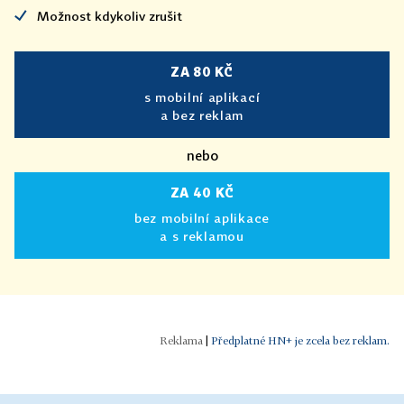
Možnost kdykoliv zrušit
ZA 80 KČ
s mobilní aplikací
a bez reklam
nebo
ZA 40 KČ
bez mobilní aplikace
a s reklamou
|
Předplatné HN+ je zcela bez reklam.