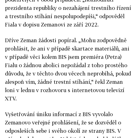
prezidenta republiky o nezahájení trestního řízení
a trestního stíhání nespolupodepíši,“ odpověděl
Fiala v dopisu Zemanovi ze září 2022.
Dříve Zeman žádosti popíral. „Mohu zodpovědně
prohlásit, že ani v případě skartace materiálů, ani
v případě věci kolem BIS jsem premiéra (Petra)
Fialu o žádnou abolici nepožádal z toho prostého
důvodu, že v těchto dvou věcech neprobíhá, pokud
alespoň vím, žádné trestní stíhání,“ řekl Zeman
loni v lednu v rozhovoru s internetovou televizí
XTV.
Vyšetřování úniku informací z BIS vyvolalo
Zemanovo veřejné prohlášení, že se dozvěděl o
odposleších sebe i svého okolí ze strany BIS. V