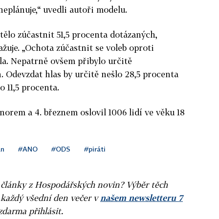
 neplánuje,“ uvedli autoři modelu.
tělo zúčastnit 51,5 procenta dotázaných,
ažuje. „Ochota zúčastnit se voleb oproti
la. Nepatrně ovšem přibylo určitě
 Odevzdat hlas by určitě nešlo 28,5 procenta
o 11,5 procenta.
orem a 4. březnem oslovil 1006 lidí ve věku 18
an
#ANO
#ODS
#piráti
ní články z Hospodářských novin? Výběr těch
 každý všední den večer v
našem newsletteru 7
zdarma přihlásit.