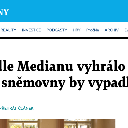
REALITY
INVESTICE
PODCASTY
HRY
PročNe
ARCHIV
D
dle Medianu vyhrálo
 sněmovny by vypadl
PŘEHRÁT ČLÁNEK