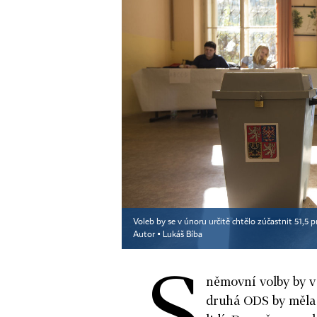
Voleb by se v únoru určitě chtělo zúčastnit 51,5 
Autor ▪
Lukáš Bíba
S
němovní volby by v
druhá ODS by měla 1