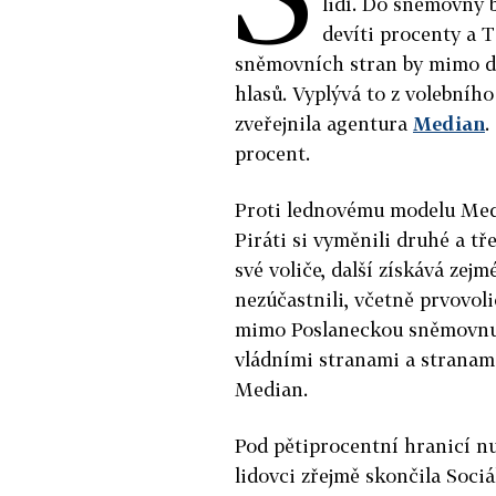
lidí. Do sněmovny b
devíti procenty a T
sněmovních stran by mimo do
hlasů. Vyplývá to z volebníh
zveřejnila agentura
Median
.
procent.
Proti lednovému modelu Med
Piráti si vyměnili druhé a tř
své voliče, další získává zej
nezúčastnili, včetně prvovoli
mimo Poslaneckou sněmovnu, 
vládními stranami a stranam
Median.
Pod pětiprocentní hranicí n
lidovci zřejmě skončila Soc