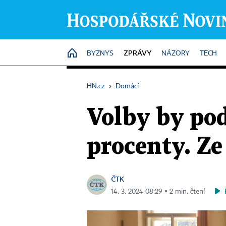
ZPRÁVY
HOME
BYZNYS
NÁZORY
TECH
HN.cz
›
Domácí
Volby by po
procenty. Ze
ČTK
14. 3. 2024 08:29 ▪ 2 min. čtení