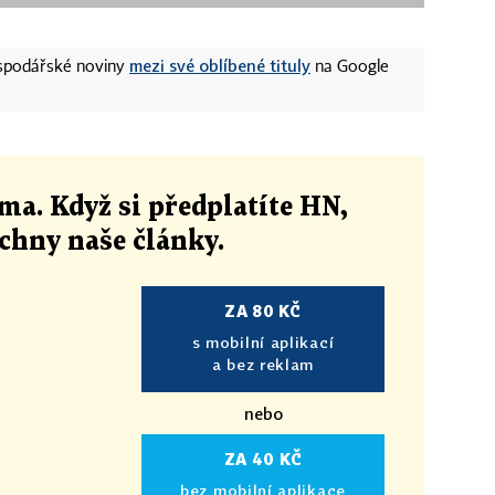
mezi své oblíbené tituly
ospodářské noviny
na Google
ma. Když si předplatíte HN,
echny naše články
.
ZA 80 KČ
s mobilní aplikací
a bez reklam
nebo
ZA 40 KČ
bez mobilní aplikace