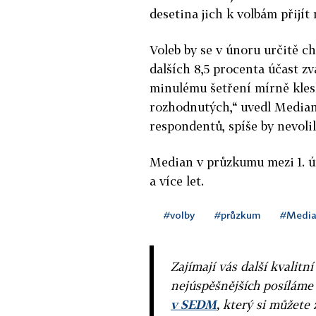
desetina jich k volbám přijít
Voleb by se v únoru určitě ch
dalších 8,5 procenta účast zv
minulému šetření mírně kles
rozhodnutých,“ uvedl Median.
respondentů, spíše by nevolil
Median v průzkumu mezi 1. ún
a více let.
#volby
#průzkum
#Medi
Zajímají vás další kvalit
nejúspěšnějších posíláme
v SEDM
, který si můžete 