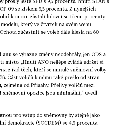
y prošly ještě SPD s 9,5 procenta, hnutí STAN s
OP 09 se ziskem 5,5 procenta. Z nynějších
lní komoru zůstali lidovci se třemi procenty
o modelu, který ve čtvrtek na svém webu
 Ochota zúčastnit se voleb dále klesla na 60
ianu se výrazné změny neodehrály, jen ODS a
etí místo. „Hnutí ANO nejlépe zvládá udržet si
ména z řad těch, kteří se minulé sněmovní volby
čů. Část voličů k němu také přešlo od stran
zejména od Přísahy. Přelivy voličů mezi
i sněmovní opozice jsou minimální,“ uvedl
utnou pro vstup do sněmovny by stejně jako
iální demokracie (SOCDEM) se 4,5 procenta