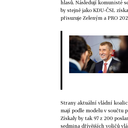
hlasů. Následují komunisté s
by stejně jako KDU-ČSL získa
přisuzuje Zeleným a PRO 202
Strany aktuální vládní koalic
mají podle modelu v součtu p
Získaly by tak 97 z 200 posla
sedmina dřívějších voličů vlá