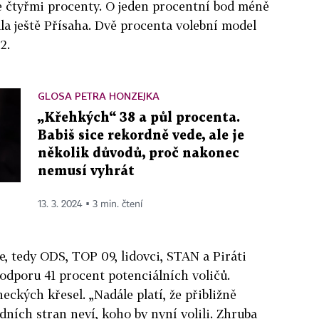
e čtyřmi procenty. O jeden procentní bod méně
la ještě Přísaha. Dvě procenta volební model
2.
GLOSA PETRA HONZEJKA
„Křehkých“ 38 a půl procenta.
Babiš sice rekordně vede, ale je
několik důvodů, proč nakonec
nemusí vyhrát
13. 3. 2024 ▪ 3 min. čtení
e, tedy ODS, TOP 09, lidovci, STAN a Piráti
odporu 41 procent potenciálních voličů.
neckých křesel. „Nadále platí, že přibližně
dních stran neví, koho by nyní volili. Zhruba