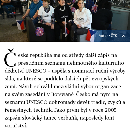
Autor ▪
ČTK
Č
eská republika má od středy další zápis na
prestižním seznamu nehmotného kulturního
dědictví UNESCO – uspěla s nominací ruční výroby
skla, na které se podílelo dalších pět evropských
zemí. Návrh schválil mezivládní výbor organizace
na svém zasedání v Botswaně. Česko má nyní na
seznamu UNESCO dohromady devět tradic, zvyků a
řemeslných technik. Jako první byl v roce 2005
zapsán slovácký tanec verbuňk, naposledy loni
vorařství.