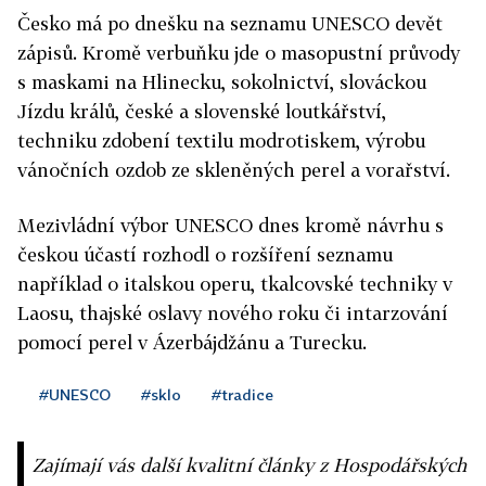
Česko má po dnešku na seznamu UNESCO devět
zápisů. Kromě verbuňku jde o masopustní průvody
s maskami na Hlinecku, sokolnictví, slováckou
Jízdu králů, české a slovenské loutkářství,
techniku zdobení textilu modrotiskem, výrobu
vánočních ozdob ze skleněných perel a vorařství.
Mezivládní výbor UNESCO dnes kromě návrhu s
českou účastí rozhodl o rozšíření seznamu
například o italskou operu, tkalcovské techniky v
Laosu, thajské oslavy nového roku či intarzování
pomocí perel v Ázerbájdžánu a Turecku.
#UNESCO
#sklo
#tradice
Zajímají vás další kvalitní články z Hospodářských