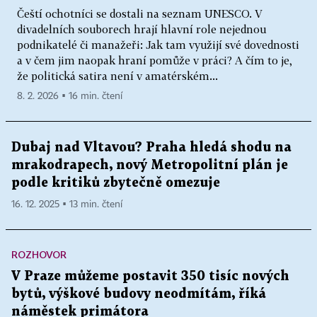
Čeští ochotníci se dostali na seznam UNESCO. V
divadelních souborech hrají hlavní role nejednou
podnikatelé či manažeři: Jak tam využijí své dovednosti
a v čem jim naopak hraní pomůže v práci? A čím to je,
že politická satira není v amatérském...
8. 2. 2026 ▪ 16 min. čtení
Dubaj nad Vltavou? Praha hledá shodu na
mrakodrapech, nový Metropolitní plán je
podle kritiků zbytečně omezuje
16. 12. 2025 ▪ 13 min. čtení
ROZHOVOR
V Praze můžeme postavit 350 tisíc nových
bytů, výškové budovy neodmítám, říká
náměstek primátora