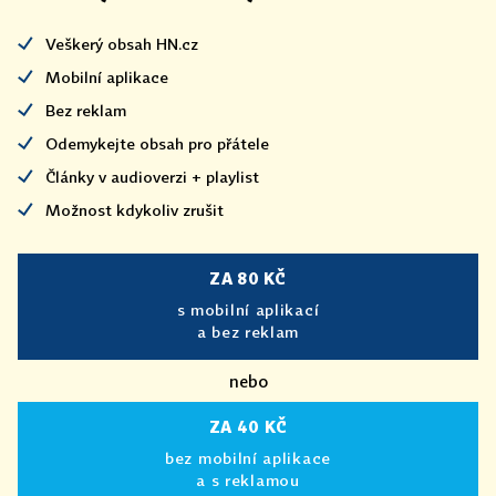
Veškerý obsah HN.cz
Mobilní aplikace
Bez reklam
Odemykejte obsah pro přátele
Články v audioverzi + playlist
Možnost kdykoliv zrušit
ZA 80 KČ
s mobilní aplikací
a bez reklam
nebo
ZA 40 KČ
bez mobilní aplikace
a s reklamou