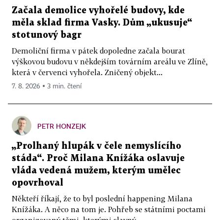
Začala demolice vyhořelé budovy, kde
měla sklad firma Vasky. Dům „ukusuje“
stotunový bagr
Demoliční firma v pátek dopoledne začala bourat
výškovou budovu v někdejším továrním areálu ve Zlíně,
která v červenci vyhořela. Zničený objekt...
7. 8. 2026 ▪ 3 min. čtení
PETR HONZEJK
„Prolhaný hlupák v čele nemyslícího
stáda“. Proč Milana Knížáka oslavuje
vláda vedená mužem, kterým umělec
opovrhoval
Někteří říkají, že to byl poslední happening Milana
Knížáka. A něco na tom je. Pohřeb se státními poctami
organizovaný těmi, kterými slavný...