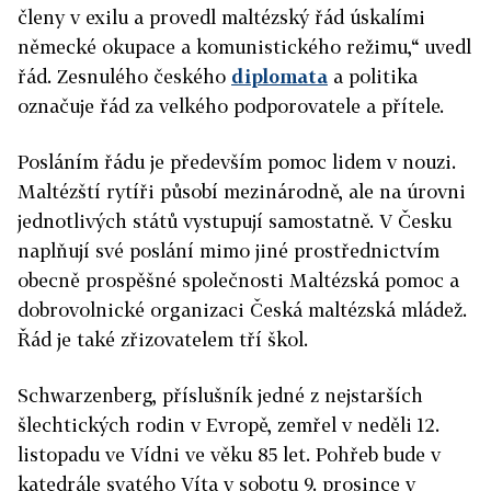
členy v exilu a provedl maltézský řád úskalími
německé okupace a komunistického režimu,“ uvedl
řád. Zesnulého českého
diplomata
a politika
označuje řád za velkého podporovatele a přítele.
Posláním řádu je především pomoc lidem v nouzi.
Maltézští rytíři působí mezinárodně, ale na úrovni
jednotlivých států vystupují samostatně. V Česku
naplňují své poslání mimo jiné prostřednictvím
obecně prospěšné společnosti Maltézská pomoc a
dobrovolnické organizaci Česká maltézská mládež.
Řád je také zřizovatelem tří škol.
Schwarzenberg, příslušník jedné z nejstarších
šlechtických rodin v Evropě, zemřel v neděli 12.
listopadu ve Vídni ve věku 85 let. Pohřeb bude v
katedrále svatého Víta v sobotu 9. prosince v