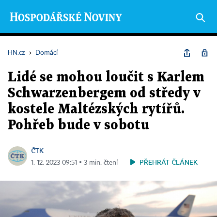
HN.cz
›
Domácí
Lidé se mohou loučit s Karlem
Schwarzenbergem od středy v
kostele Maltézských rytířů.
Pohřeb bude v sobotu
ČTK
PŘEHRÁT ČLÁNEK
1. 12. 2023 09:51 ▪ 3 min. čtení