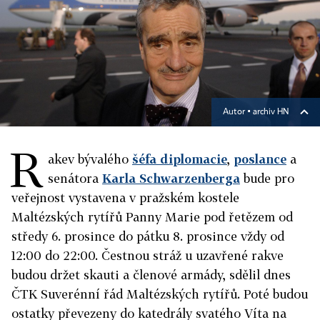
Autor ▪
archiv HN
R
akev bývalého
šéfa diplomacie
,
poslance
a
senátora
Karla Schwarzenberga
bude pro
veřejnost vystavena v pražském kostele
Maltézských rytířů Panny Marie pod řetězem od
středy 6. prosince do pátku 8. prosince vždy od
12:00 do 22:00. Čestnou stráž u uzavřené rakve
budou držet skauti a členové armády, sdělil dnes
ČTK Suverénní řád Maltézských rytířů. Poté budou
ostatky převezeny do katedrály svatého Víta na