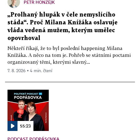
PETR HONZEJK
„Prolhaný hlupák v čele nemyslícího
stáda“. Proč Milana Knížáka oslavuje
vláda vedená mužem, kterým umělec
opovrhoval
Někteří říkají, že to byl poslední happening Milana
Knížáka. A něco na tom je. Pohřeb se státními poctami
organizovaný těmi, kterými slavný...
7. 8. 2026 ▪ 4 min. čtení
55:23
PODCAST PODPÁSOVKA