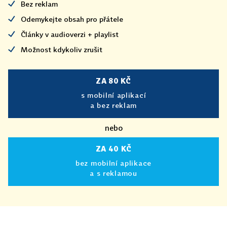
Bez reklam
Odemykejte obsah pro přátele
Články v audioverzi + playlist
Možnost kdykoliv zrušit
ZA 80 KČ
s mobilní aplikací
a bez reklam
nebo
ZA 40 KČ
bez mobilní aplikace
a s reklamou