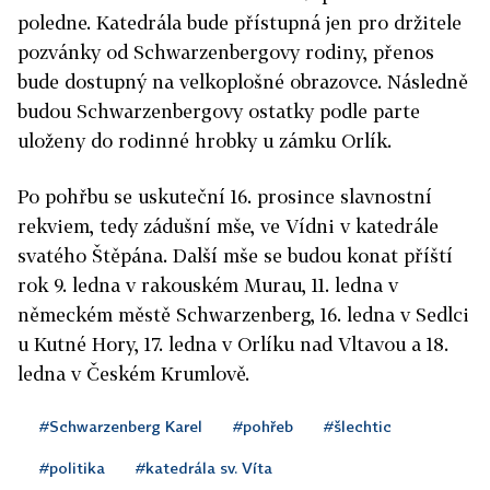
poledne. Katedrála bude přístupná jen pro držitele
pozvánky od Schwarzenbergovy rodiny, přenos
bude dostupný na velkoplošné obrazovce. Následně
budou Schwarzenbergovy ostatky podle parte
uloženy do rodinné hrobky u zámku Orlík.
Po pohřbu se uskuteční 16. prosince slavnostní
rekviem, tedy zádušní mše, ve Vídni v katedrále
svatého Štěpána. Další mše se budou konat příští
rok 9. ledna v rakouském Murau, 11. ledna v
německém městě Schwarzenberg, 16. ledna v Sedlci
u Kutné Hory, 17. ledna v Orlíku nad Vltavou a 18.
ledna v Českém Krumlově.
#Schwarzenberg Karel
#pohřeb
#šlechtic
#politika
#katedrála sv. Víta