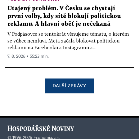
Utajený problém. V Česku se chystají
první volby, kdy sítě blokují politickou
reklamu. A hlavní oběť je nečekaná
V Podpásovce se tentokrát věnujeme tématu, o kterém
se vůbec nemluví. Meta začala blokovat politickou
reklamu na Facebooku a Instagramu a...
7. 8. 2026 ▪ 55:23 min.
DALŠÍ ZPRÁVY
©
1996-2026
Economia, a.s.