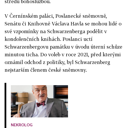
středu bohoslužbou.
V Černínském paláci, Poslanecké sněmovně,
Senátu či Knihovně Václava Havla se mohou lidé o
své vzpomínky na Schwarzenberga podělit v
kondolenčních knihách. Poslanci uctí
Schwarzenbergovu památku v úvodu úterní schůze
minutou ticha. Do voleb v roce 2021, před kterými
oznámil odchod z politiky, byl Schwarzenberg
nejstarším členem české sněmovny.
NEKROLOG