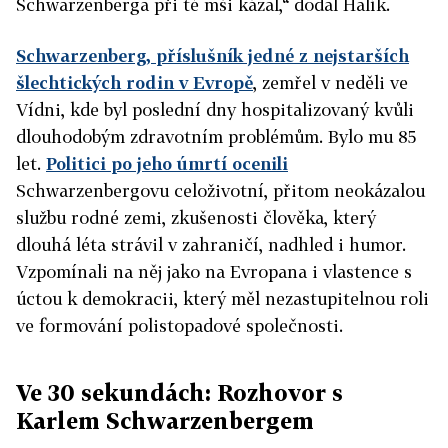
Schwarzenberga při té mši kázal,“ dodal Halík.
Schwarzenberg, příslušník jedné z nejstarších
šlechtických rodin v Evropě
, zemřel v neděli ve
Vídni, kde byl poslední dny hospitalizovaný kvůli
dlouhodobým zdravotním problémům. Bylo mu 85
let.
Politici po jeho úmrtí ocenili
Schwarzenbergovu celoživotní, přitom neokázalou
službu rodné zemi, zkušenosti člověka, který
dlouhá léta strávil v zahraničí, nadhled i humor.
Vzpomínali na něj jako na Evropana i vlastence s
úctou k demokracii, který měl nezastupitelnou roli
ve formování polistopadové společnosti.
Ve 30 sekundách: Rozhovor s
Karlem Schwarzenbergem