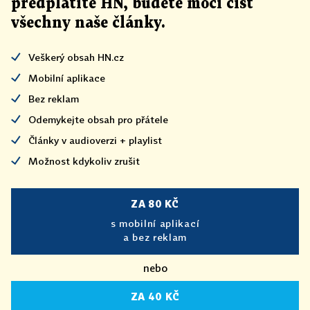
předplatíte HN, budete moci číst
všechny naše články
.
Veškerý obsah HN.cz
Mobilní aplikace
Bez reklam
Odemykejte obsah pro přátele
Články v audioverzi + playlist
Možnost kdykoliv zrušit
ZA 80 KČ
s mobilní aplikací
a bez reklam
nebo
ZA 40 KČ