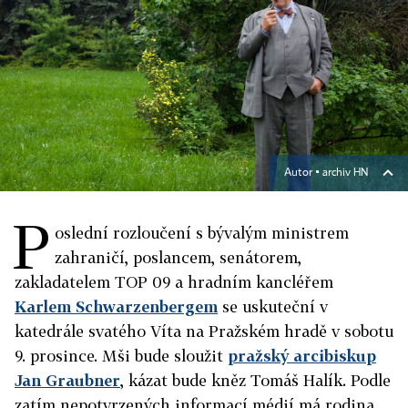
Autor ▪
archiv HN
P
oslední rozloučení s bývalým ministrem
zahraničí, poslancem, senátorem,
zakladatelem TOP 09 a hradním kancléřem
Karlem Schwarzenbergem
se uskuteční v
katedrále svatého Víta na Pražském hradě v sobotu
9. prosince. Mši bude sloužit
pražský arcibiskup
Jan Graubner
, kázat bude kněz Tomáš Halík. Podle
zatím nepotvrzených informací médií má rodina