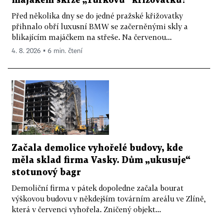
majákem skrze „Turkovu“ křižovatku?
Před několika dny se do jedné pražské křižovatky
přihnalo obří luxusní BMW se začerněnými skly a
blikajícím majáčkem na střeše. Na červenou...
4. 8. 2026 ▪ 6 min. čtení
Začala demolice vyhořelé budovy, kde
měla sklad firma Vasky. Dům „ukusuje“
stotunový bagr
Demoliční firma v pátek dopoledne začala bourat
výškovou budovu v někdejším továrním areálu ve Zlíně,
která v červenci vyhořela. Zničený objekt...