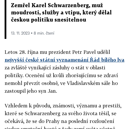
Zemřel Karel Schwarzenberg, muž
moudrosti, služby a vtipu, který dělal
českou politiku snesitelnou
13. 11. 2023 ▪ 8 min. čtení
Letos 28. října mu prezident Petr Pavel udělil
nejvyšší české státní vyznamenání Řád bílého lva
za zvláště vynikající zásluhy o stát v oblasti
politiky. Ocenění už kvůli zhoršujícímu se zdraví
nemohl převzít osobně, ve Vladislavském sále ho
zastoupil jeho syn Jan.
Vzhledem k původu, známosti, významu a prestiži,
které se Schwarzenberg za svého života těšil, se
očekává, že se do Prahy na poslední rozloučení
sjedou smuteční hosté z řady zemí světa včetně