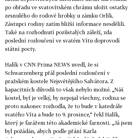
po obřadu ve svatovítském chrámu uložit ostatky
zesnulého do rodové hrobky u zámku Orlík.
Zástupci rodiny zatím bližší informace nesdělili.
Také na rozhodnutí pozůstalých záleží, zda
poslední rozloučení ve svatém Vítu doprovodí
státní pocty.
Halík v CNN Prima NEWS uvedl, že si
Schwarzenberg přál poslední rozloučení v
pražském kostele Nejsvětějšího Salvátora. Z
kapacitních důvodů to však nebylo možné. „Náš
kostel, byť je velký, by nepojal všechny, rodina se
proto nakonec rozhodla, že to bude v katedrále
svatého Víta a bude to 9. prosince,“ řekl Halík,
který je farářem této akademické farnosti. „Já jsem
byl požádán, abych podle přání Karla