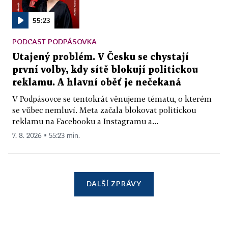
55:23
PODCAST PODPÁSOVKA
Utajený problém. V Česku se chystají
první volby, kdy sítě blokují politickou
reklamu. A hlavní oběť je nečekaná
V Podpásovce se tentokrát věnujeme tématu, o kterém
se vůbec nemluví. Meta začala blokovat politickou
reklamu na Facebooku a Instagramu a...
7. 8. 2026 ▪ 55:23 min.
DALŠÍ ZPRÁVY