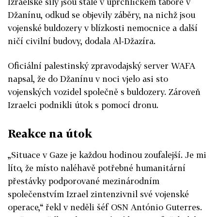
Izraelské síly jsou stále v uprchlickém táboře v
Džanínu, odkud se objevily záběry, na nichž jsou
vojenské buldozery v blízkosti nemocnice a další
ničí civilní budovy, dodala Al-Džazíra.
Oficiální palestinský zpravodajský server WAFA
napsal, že do Džanínu v noci vjelo asi sto
vojenských vozidel společně s buldozery. Zároveň
Izraelci podnikli útok s pomocí dronu.
Reakce na útok
„Situace v Gaze je každou hodinou zoufalejší. Je mi
líto, že místo naléhavě potřebné humanitární
přestávky podporované mezinárodním
společenstvím
Izrael
zintenzivnil své vojenské
operace,“ řekl v neděli šéf OSN António Guterres.