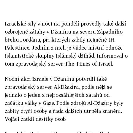
Izraelské síly v noci na pondělí provedly také další
ozbrojené zátahy v Džanínu na severu Západního
břehu Jordánu, při kterých zabily nejméně tři
Palestince. Jedním z nich je vůdce místní odnože
islamistické skupiny Islámský džihád. Informoval o
tom zpravodajský server The Times of Israel.
Noční akci Izraele v Džanínu potvrdil také
zpravodajský server Al-Džazíra, podle nějž se
jednalo o jeden z nejrozsáhlejších zátahů od
začátku války v Gaze. Podle zdrojů Al-Džazíry byly
zabity čtyři osoby a řada dalších utrpěla zranění.
Vojáci zatkli desítky osob.