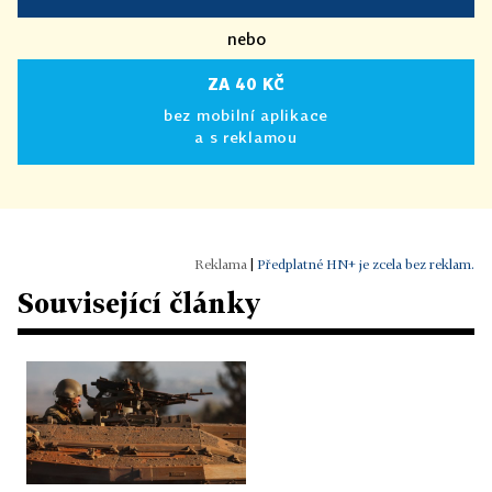
nebo
ZA 40 KČ
bez mobilní aplikace
a s reklamou
|
Předplatné HN+ je zcela bez reklam.
Související články