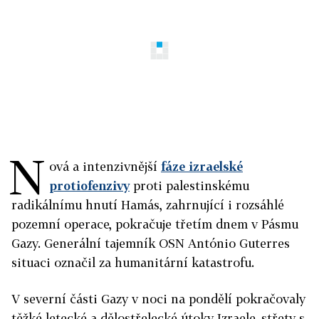
N
ová a intenzivnější
fáze izraelské
protiofenzivy
proti palestinskému
radikálnímu hnutí Hamás, zahrnující i rozsáhlé
pozemní operace, pokračuje třetím dnem v Pásmu
Gazy. Generální tajemník OSN António Guterres
situaci označil za humanitární katastrofu.
V severní části Gazy v noci na pondělí pokračovaly
těžké letecké a dělostřelecké útoky Izraele, střety s