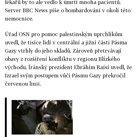
lékařů by to ale vedlo k úmrtí mnoha pacientů.
Server BBC News píše o bombardování v okolí této
nemocnice.
Úřad OSN pro pomoc palestinským uprchlíkům
uvedl, že tisíce lidí v centrální a jižní části Pásma
Gazy vtrhly do jeho skladů. Zároveň přetrvávají
obavy z rozšíření konfliktu v regionu Blízkého
východu. Íránský prezident Ebráhím Raísí uvedl, že
Izrael svým postupem vůči Pásmu Gazy překročil
červenou linii.