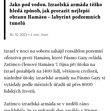
Jako pod vodou. Izraelská armáda těžko
hledá způsob, jak prorazit nejlepší
obranu Hamásu – labyrint podzemních
tunelů
30. 10. 2023 ▪ 4 min. čtení
Izrael v noci na sobotu zahájil rozsáhlou pozemní
ofenzivu proti Hamásu, které Pásmo Gazy ovládá.
Zatímco členové Hamásu 7. října při útoku na
Izrael pozabíjeli na 1400 lidí, většinou civilistů,
následné útoky izraelské armády na Pásmo Gazy si
vyžádaly podle místních úřadů už přes 8000
lidských životů.
Zatímco izraelská armáda se v neděli ráno
pochlubila, že za uplynulý den zasáhla v Pásmu