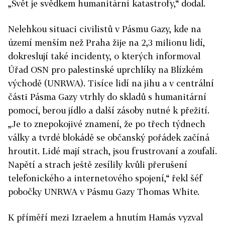
„Svět je svědkem humanitární katastrofy,“ dodal.
Nelehkou situaci civilistů v Pásmu Gazy, kde na
území menším než Praha žije na 2,3 milionu lidí,
dokreslují také incidenty, o kterých informoval
Úřad OSN pro palestinské uprchlíky na Blízkém
východě (UNRWA). Tisíce lidí na jihu a v centrální
části Pásma Gazy vtrhly do skladů s humanitární
pomocí, berou jídlo a další zásoby nutné k přežití.
„Je to znepokojivé znamení, že po třech týdnech
války a tvrdé blokádě se občanský pořádek začíná
hroutit. Lidé mají strach, jsou frustrovaní a zoufalí.
Napětí a strach ještě zesílily kvůli přerušení
telefonického a internetového spojení,“ řekl šéf
pobočky UNRWA v Pásmu Gazy Thomas White.
K příměří mezi
Izraelem
a hnutím Hamás vyzval