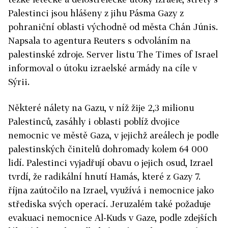
Palestinci jsou hlášeny z jihu Pásma Gazy z
pohraniční oblasti východně od města Chán Júnis.
Napsala to agentura Reuters s odvoláním na
palestinské zdroje. Server listu The Times of Israel
informoval o útoku izraelské armády na cíle v
Sýrii.
Některé nálety na Gazu, v níž žije 2,3 milionu
Palestinců, zasáhly i oblasti poblíž dvojice
nemocnic ve městě Gaza, v jejichž areálech je podle
palestinských činitelů dohromady kolem 64 000
lidí. Palestinci vyjadřují obavu o jejich osud, Izrael
tvrdí, že radikální hnutí Hamás, které z Gazy 7.
října zaútočilo na Izrael, využívá i nemocnice jako
střediska svých operací. Jeruzalém také požaduje
evakuaci nemocnice Al-Kuds v Gaze, podle zdejších