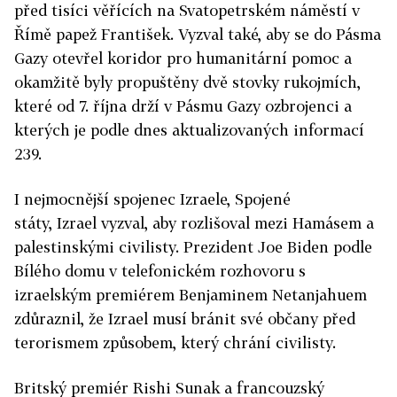
před tisíci věřících na Svatopetrském náměstí v
Římě papež František. Vyzval také, aby se do Pásma
Gazy otevřel koridor pro humanitární pomoc a
okamžitě byly propuštěny dvě stovky rukojmích,
které od 7. října drží v Pásmu Gazy ozbrojenci a
kterých je podle dnes aktualizovaných informací
239.
I nejmocnější spojenec
Izraele
, Spojené
státy,
Izrael
vyzval, aby rozlišoval mezi Hamásem a
palestinskými civilisty. Prezident Joe Biden podle
Bílého domu v telefonickém rozhovoru s
izraelským premiérem Benjaminem Netanjahuem
zdůraznil, že
Izrael
musí bránit své občany před
terorismem způsobem, který chrání civilisty.
Britský premiér Rishi Sunak a francouzský