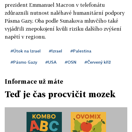
prezident Emmanuel Macron v telefonátu
zdůraznili nutnost naléhavé humanitární podpory
Pásma Gazy. Oba podle Sunakova mluvčího také
vyjádřili znepokojení kvůli riziku dalšího zvýšení
napětí v regionu.
#Útok na Izrael
#Izrael
#Palestina
#Pásmo Gazy
#USA
#OSN
#Červený kříž
Informace už máte
Teď je čas procvičit mozek