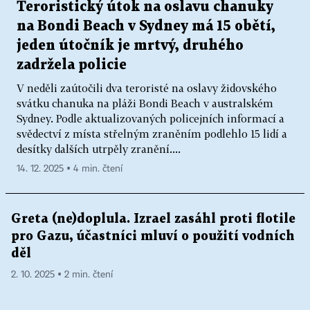
Teroristický útok na oslavu chanuky
na Bondi Beach v Sydney má 15 obětí,
jeden útočník je mrtvý, druhého
zadržela policie
V neděli zaútočili dva teroristé na oslavy židovského
svátku chanuka na pláži Bondi Beach v australském
Sydney. Podle aktualizovaných policejních informací a
svědectví z místa střelným zraněním podlehlo 15 lidí a
desítky dalších utrpěly zranění....
14. 12. 2025 ▪ 4 min. čtení
Greta (ne)doplula. Izrael zasáhl proti flotile
pro Gazu, účastníci mluví o použití vodních
děl
2. 10. 2025 ▪ 2 min. čtení