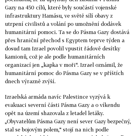
Gazy na 450 cílů, které byly součástí vojenské
infrastruktury Hamásu, ve světě sílí obavy z
utrpení civilistů a volání po umožnění dodávek
humanitární pomoci. Ta se do Pásma Gazy dostává
přes hraniční přechod s Egyptem teprve týden a
dosud tam Izrael povolil vpustit řádově desítky
kamionů, což je ale podle humanitárních
organizací jen „kapka v moři“. Izrael oznámil, že
humanitární pomoc do Pásma Gazy se v příštích
dnech výrazně zvýší.
Izraelská armáda navíc Palestince vyzývá k
evakuaci severní části Pásma Gazy a o víkendu
opět na území shazovala z letadel letáky.
„Obyvatelům Pásma Gazy není sever Gazy bezpečný,
stal se bojovým polem,“ stojí na nich podle