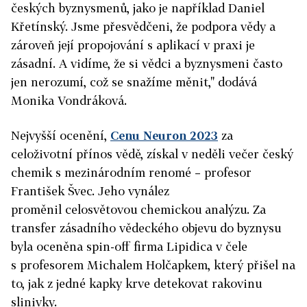
českých byznysmenů, jako je například Daniel
Křetínský. Jsme přesvědčeni, že podpora vědy a
zároveň její propojování s aplikací v praxi je
zásadní. A vidíme, že si vědci a byznysmeni často
jen nerozumí, což se snažíme měnit," dodává
Monika Vondráková.
Nejvyšší ocenění,
Cenu Neuron 2023
za
celoživotní přínos vědě, získal v neděli večer český
chemik s mezinárodním renomé – profesor
František Švec. Jeho vynález
proměnil celosvětovou chemickou analýzu. Za
transfer zásadního vědeckého objevu do byznysu
byla oceněna spin-off firma Lipidica v čele
s profesorem Michalem Holčapkem, který přišel na
to, jak z jedné kapky krve detekovat rakovinu
slinivky.