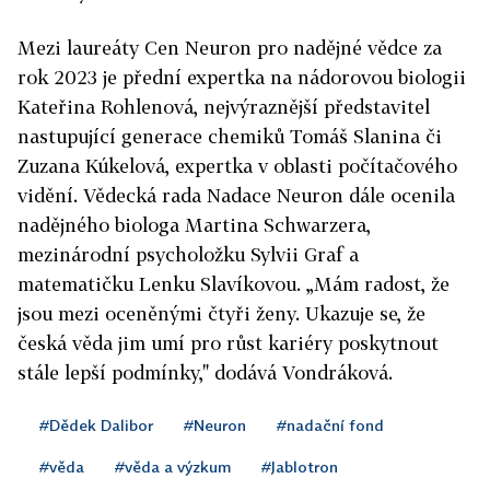
Mezi laureáty Cen Neuron pro nadějné vědce za
rok 2023 je přední expertka na nádorovou biologii
Kateřina Rohlenová, nejvýraznější představitel
nastupující generace chemiků Tomáš Slanina či
Zuzana Kúkelová, expertka v oblasti počítačového
vidění. Vědecká rada Nadace Neuron dále ocenila
nadějného biologa Martina Schwarzera,
mezinárodní psycholožku Sylvii Graf a
matematičku Lenku Slavíkovou. „Mám radost, že
jsou mezi oceněnými čtyři ženy. Ukazuje se, že
česká věda jim umí pro růst kariéry poskytnout
stále lepší podmínky," dodává Vondráková.
#Dědek Dalibor
#Neuron
#nadační fond
#věda
#věda a výzkum
#Jablotron