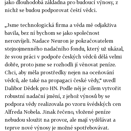
jako dlouhodobá základna pro budoucí výnosy, z
nichž se budou podporovat čeští vědci.
„Jsme technologická firma a věda mě odjakživa
bavila, bez ní bychom se jako společnost
nerozvíjeli. Nadace Neuron je pokračovatelem
stejnojmenného nadačního fondu, který už ukázal,
že svou práci v podpoře českých vědců dělá velmi
dobře, proto jsme se rozhodli jí věnovat peníze.
Chci, aby měla prostředky nejen na oceňování
vědců, ale také na propagaci české vědy,“ uvedl
Dalibor Dědek pro HN. Podle něj je cílem vytvořit
robustní nadační jmění, z jehož výnosů by se
podpora vědy realizovala po vzoru švédských cen
Alfreda Nobela. Jinak řečeno, vložené peníze
nebudou sloužit na provoz, ale mají vydělávat a
teprve nové výnosy je možné spotřebovávat.