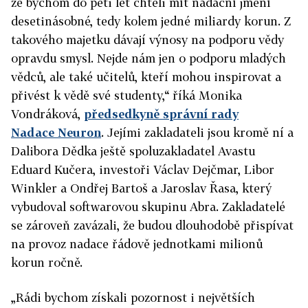
že bychom do pěti let chtěli mít nadační jmění
desetinásobné, tedy kolem jedné miliardy korun. Z
takového majetku dávají výnosy na podporu vědy
opravdu smysl. Nejde nám jen o podporu mladých
vědců, ale také učitelů, kteří mohou inspirovat a
přivést k vědě své studenty,“ říká Monika
Vondráková,
předsedkyně správní rady
Nadace Neuron
. Jejími zakladateli jsou kromě ní a
Dalibora Dědka ještě spoluzakladatel Avastu
Eduard Kučera, investoři Václav Dejčmar, Libor
Winkler a Ondřej Bartoš a Jaroslav Řasa, který
vybudoval softwarovou skupinu Abra. Zakladatelé
se zároveň zavázali, že budou dlouhodobě přispívat
na provoz nadace řádově jednotkami milionů
korun ročně.
„Rádi bychom získali pozornost i největších