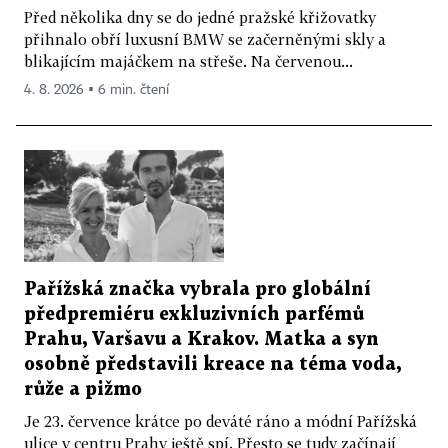
Před několika dny se do jedné pražské křižovatky
přihnalo obří luxusní BMW se začerněnými skly a
blikajícím majáčkem na střeše. Na červenou...
4. 8. 2026 ▪ 6 min. čtení
Pařížská značka vybrala pro globální
předpremiéru exkluzivních parfémů
Prahu, Varšavu a Krakov. Matka a syn
osobně představili kreace na téma voda,
růže a pižmo
Je 23. července krátce po deváté ráno a módní Pařížská
ulice v centru Prahy ještě spí. Přesto se tudy začínají