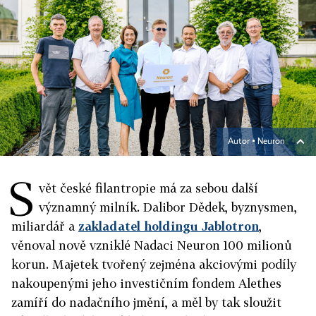
Autor ▪
Neuron
S
vět české filantropie má za sebou další
významný milník. Dalibor Dědek, byznysmen,
miliardář a
zakladatel holdingu Jablotron
,
věnoval nově vzniklé Nadaci Neuron 100 milionů
korun. Majetek tvořený zejména akciovými podíly
nakoupenými jeho investičním fondem Alethes
zamíří do nadačního jmění, a měl by tak sloužit