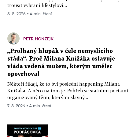
trousit vybraní lifestyloví...
8. 8. 2026 ▪ 4 min. čtení
PETR HONZEJK
„Prolhaný hlupák v čele nemyslícího
stáda“. Proč Milana Knížáka oslavuje
vláda vedená mužem, kterým umělec
opovrhoval
Někteří říkají, že to byl poslední happening Milana
Knížáka. A něco na tom je. Pohřeb se státními poctami
organizovaný těmi, kterými slavný...
7. 8. 2026 ▪ 4 min. čtení