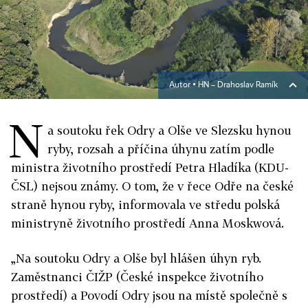
Autor ▪
HN – Drahoslav Ramík
N
a soutoku řek Odry a Olše ve Slezsku hynou
ryby, rozsah a příčina úhynu zatím podle
ministra životního prostředí Petra Hladíka (KDU-
ČSL) nejsou známy. O tom, že v řece Odře na české
straně hynou ryby, informovala ve středu polská
ministryně životního prostředí Anna Moskwová.
„Na soutoku Odry a Olše byl hlášen úhyn ryb.
Zaměstnanci ČIŽP (České inspekce životního
prostředí) a Povodí Odry jsou na místě společně s