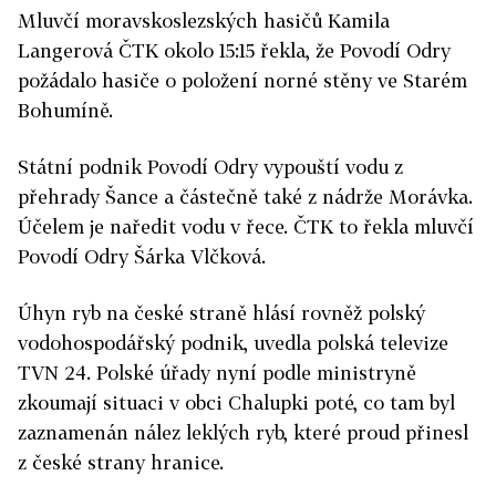
Mluvčí moravskoslezských hasičů Kamila
Langerová ČTK okolo 15:15 řekla, že Povodí Odry
požádalo hasiče o položení norné stěny ve Starém
Bohumíně.
Státní podnik Povodí Odry vypouští vodu z
přehrady Šance a částečně také z nádrže Morávka.
Účelem je naředit vodu v řece. ČTK to řekla mluvčí
Povodí Odry Šárka Vlčková.
Úhyn ryb na české straně hlásí rovněž polský
vodohospodářský podnik, uvedla polská televize
TVN 24. Polské úřady nyní podle ministryně
zkoumají situaci v obci Chalupki poté, co tam byl
zaznamenán nález leklých ryb, které proud přinesl
z české strany hranice.