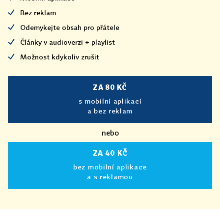
Bez reklam
Odemykejte obsah pro přátele
Články v audioverzi + playlist
Možnost kdykoliv zrušit
ZA 80 KČ
s mobilní aplikací
a bez reklam
nebo
ZA 40 KČ
bez mobilní aplikace
a s reklamou