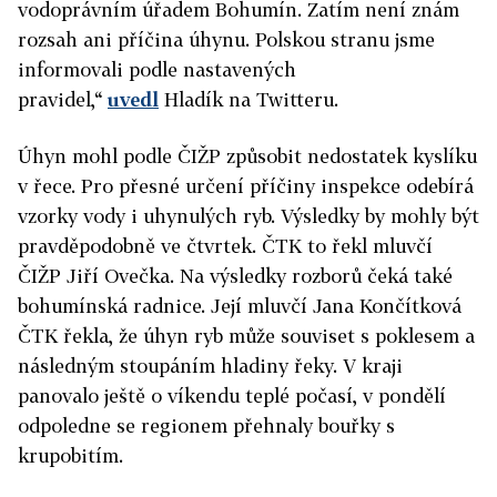
vodoprávním úřadem Bohumín. Zatím není znám
rozsah ani příčina úhynu. Polskou stranu jsme
informovali podle nastavených
pravidel,“
uvedl
Hladík na Twitteru.
Úhyn mohl podle ČIŽP způsobit nedostatek kyslíku
v řece. Pro přesné určení příčiny inspekce odebírá
vzorky vody i uhynulých ryb. Výsledky by mohly být
pravděpodobně ve čtvrtek. ČTK to řekl mluvčí
ČIŽP Jiří Ovečka. Na výsledky rozborů čeká také
bohumínská radnice. Její mluvčí Jana Končítková
ČTK řekla, že úhyn ryb může souviset s poklesem a
následným stoupáním hladiny řeky. V kraji
panovalo ještě o víkendu teplé počasí, v pondělí
odpoledne se regionem přehnaly bouřky s
krupobitím.