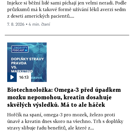
Injekce si běžní lidé sami píchají jen velmi neradi. Podle
průzkumů má k takové formě užívání léků averzi sedm
z deseti amerických pacientů....
7. 8. 2026 ▪ 4 min. čtení
16:13
Biotechnoložka: Omega-3 před úpadkem
mozku nepomohou, kreatin dosahuje
skvělých výsledků. Má to ale háček
Hořčík na spaní, omega-3 pro mozek, železo proti
únavě a kreatin dnes skoro na všechno. Trh s doplňky
stravy slibuje řadu benefitů, ale které z...