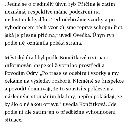
„Jedná se o ojedinělý úhyn ryb. Příčina je zatím
neznámá, respektive máme podezření na
nedostatek kyslíku. Teď odebíráme vzorky a po
vyhodnocení těch vzorků jsme teprve schopni říct,
jaká je přesná příčina,“ uvedl Ovečka. Úhyn ryb
podle něj oznámila polská strana.
Městský úřad byl podle Končítkové o situaci
informován inspekcí životního prostředí a
Povodím Odry. „Po trase se odebírají vzorky a my
čekáme na výsledky rozborů. Nicméně se (inspekce
a povodí) domnívají, že to souvisí s poklesem a
následným stoupáním hladiny, nepředpokládají, že
by šlo o nějakou otravu,“ uvedla Končítková. Jde
podle ní ale zatím jen o předběžné vyhodnocení
situace.