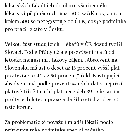
lékařských fakultách do oboru všeobecného
lékařství přijímáno zhruba 1700 každý rok, z nich
kolem 500 se neregistruje do ČLK, což je podmínka
pro práci lékaře v Česku.
Velkou část studujících i lékařů v ČR dosud tvořili
Slováci. Podle Přády už ale po zvýšení platů od
letoška nemusí mít takový zájem. „Absolvent na
Slovensku má asi o deset až 15 procent vyšší plat,
po atestaci o 40 až 50 procent,“ řekl. Nastupující
absolvent má podle prezentovaných dat v nejnižší
platové třídě tarifní plat necelých 39 tisíc korun,
po čtyřech letech praxe a dalšího studia přes 50
tisíc korun.
Za problematické považují mladší lékaři podle
průzkumu také podmínky specializačního