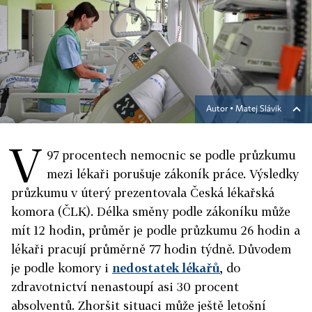
Autor ▪
Matej Slávik
V
97 procentech nemocnic se podle průzkumu
mezi lékaři porušuje zákoník práce. Výsledky
průzkumu v úterý prezentovala Česká lékařská
komora (ČLK). Délka směny podle zákoníku může
mít 12 hodin, průměr je podle průzkumu 26 hodin a
lékaři pracují průměrně 77 hodin týdně. Důvodem
je podle komory i
nedostatek lékařů
, do
zdravotnictví nenastoupí asi 30 procent
absolventů. Zhoršit situaci může ještě letošní