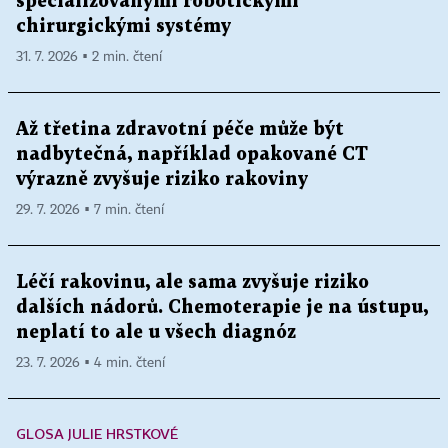
specializovanými robotickými
chirurgickými systémy
31. 7. 2026 ▪ 2 min. čtení
Až třetina zdravotní péče může být
nadbytečná, například opakované CT
výrazně zvyšuje riziko rakoviny
29. 7. 2026 ▪ 7 min. čtení
Léčí rakovinu, ale sama zvyšuje riziko
dalších nádorů. Chemoterapie je na ústupu,
neplatí to ale u všech diagnóz
23. 7. 2026 ▪ 4 min. čtení
GLOSA JULIE HRSTKOVÉ