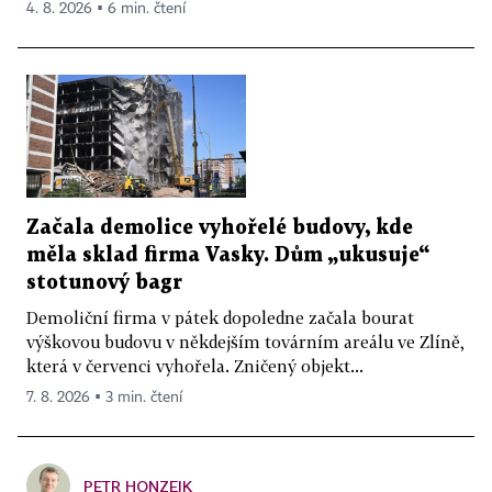
4. 8. 2026 ▪ 6 min. čtení
Začala demolice vyhořelé budovy, kde
měla sklad firma Vasky. Dům „ukusuje“
stotunový bagr
Demoliční firma v pátek dopoledne začala bourat
výškovou budovu v někdejším továrním areálu ve Zlíně,
která v červenci vyhořela. Zničený objekt...
7. 8. 2026 ▪ 3 min. čtení
PETR HONZEJK