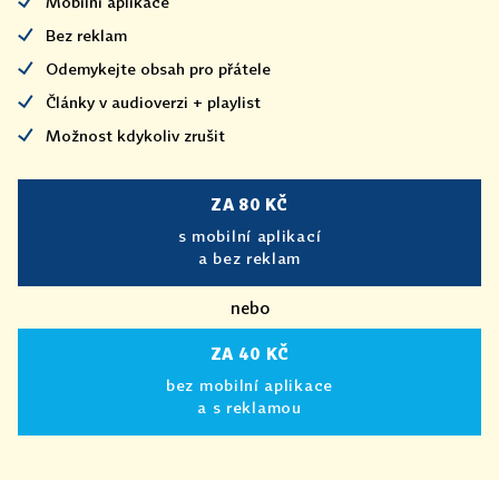
Mobilní aplikace
Bez reklam
Odemykejte obsah pro přátele
Články v audioverzi + playlist
Možnost kdykoliv zrušit
ZA 80 KČ
s mobilní aplikací
a bez reklam
nebo
ZA 40 KČ
bez mobilní aplikace
a s reklamou