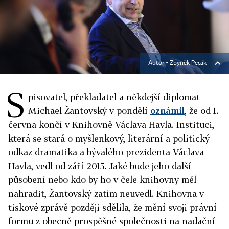
Autor ▪
Zbyněk Pecák
S
pisovatel, překladatel a někdejší diplomat
Michael Žantovský v pondělí
oznámil
, že od 1.
června končí v Knihovně Václava Havla. Instituci,
která se stará o myšlenkový, literární a politický
odkaz dramatika a bývalého prezidenta Václava
Havla, vedl od září 2015. Jaké bude jeho další
působení nebo kdo by ho v čele knihovny měl
nahradit, Žantovský zatím neuvedl.
Knihovna v
tiskové zprávě později sdělila, že mění svoji právní
formu z obecně prospěšné společnosti na nadační