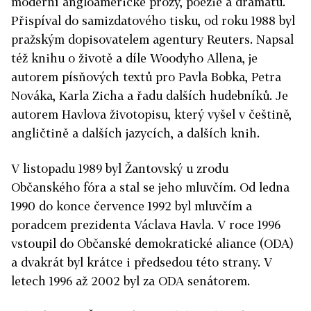
moderní angloamerické prózy, poezie a dramatu.
Přispíval do samizdatového tisku, od roku 1988 byl
pražským dopisovatelem agentury Reuters. Napsal
též knihu o životě a díle Woodyho Allena, je
autorem písňových textů pro Pavla Bobka, Petra
Nováka, Karla Zicha a řadu dalších hudebníků. Je
autorem Havlova životopisu, který vyšel v češtině,
angličtině a dalších jazycích, a dalších knih.
V listopadu 1989 byl Žantovský u zrodu
Občanského fóra a stal se jeho mluvčím. Od ledna
1990 do konce července 1992 byl mluvčím a
poradcem prezidenta Václava Havla. V roce 1996
vstoupil do Občanské demokratické aliance (ODA)
a dvakrát byl krátce i předsedou této strany. V
letech 1996 až 2002 byl za ODA senátorem.