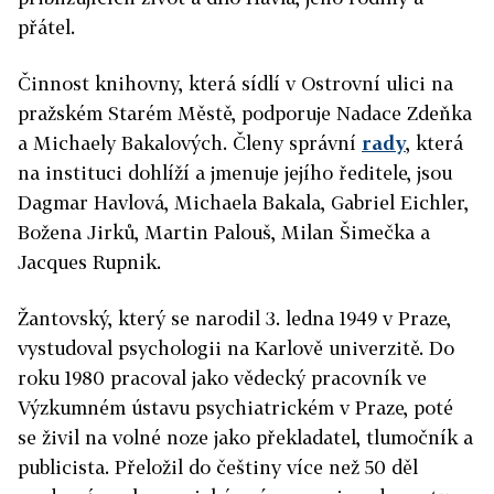
přátel.
Činnost knihovny, která sídlí v Ostrovní ulici na
pražském Starém Městě, podporuje Nadace Zdeňka
a Michaely Bakalových. Členy správní
rady
, která
na instituci dohlíží a jmenuje jejího ředitele, jsou
Dagmar Havlová, Michaela Bakala, Gabriel Eichler,
Božena Jirků, Martin Palouš, Milan Šimečka a
Jacques Rupnik.
Žantovský, který se narodil 3. ledna 1949 v Praze,
vystudoval psychologii na Karlově univerzitě. Do
roku 1980 pracoval jako vědecký pracovník ve
Výzkumném ústavu psychiatrickém v Praze, poté
se živil na volné noze jako překladatel, tlumočník a
publicista. Přeložil do češtiny více než 50 děl