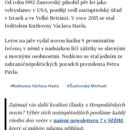
Od roku 1992 Žantovský působil pět let jako
velvyslanec v USA, později vedl zastupitelský úřad
v Izraeli a ve Velké Británii. V roce 2015 se stal
ředitelem Knihovny Václava Havla.
Letos na jaře vydal novou knihu S prominutím
řečeno, v němž s nadsázkou líčí zážitky se slavnými
a mocnými osobnostmi. Nedávno se stal jedním ze
zahraničněpolitických poradců prezidenta Petra
Pavla.
#Knihovna Václava Havla
#Žantovský Michael
Zajímají vás další kvalitní články z Hospodářských
novin? Výběr těch nejúspěšnějších posíláme každý
všední den večer v
našem newsletteru 7 v SEDM
,
který si můžete zdarma přihlásit.