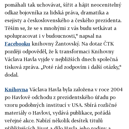
pomáhali tak uchovávat, šířit a hájit neocenitelný
odkaz bojovníka za lidská práva, dramatika a
esejisty a československého a českého prezidenta.
Těším se, že se s mnohými z vás budu setkávat a
spolupracovat i v budoucnosti,“ napsal na
Facebooku
knihovny Žantovský.
Na dotaz ČTK
později odpověděl, že k transformaci Knihovny
Václava Havla vyjde v nejbližších dnech společná
tisková zpráva. „Poté rád zodpovím i další otázky,“
dodal.
Knihovna
Václava Havla byla založena v roce 2004
po Havlově odchodu z prezidentského úřadu po
vzoru podobných institucí v USA. Sbírá rozličné
materiály o Havlovi, vydává publikace, pořádá
veřejné akce. Nabízí několik desítek titulů
přibližujících život a dílo Havla, jeho rodiny a