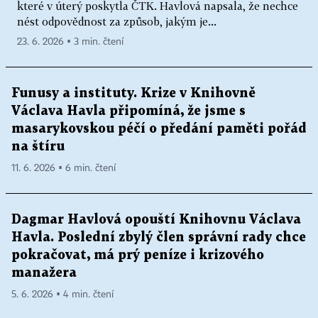
které v úterý poskytla ČTK. Havlová napsala, že nechce
nést odpovědnost za způsob, jakým je...
23. 6. 2026 ▪ 3 min. čtení
Funusy a instituty. Krize v Knihovně
Václava Havla připomíná, že jsme s
masarykovskou péčí o předání paměti pořád
na štíru
11. 6. 2026 ▪ 6 min. čtení
Dagmar Havlová opouští Knihovnu Václava
Havla. Poslední zbylý člen správní rady chce
pokračovat, má prý peníze i krizového
manažera
5. 6. 2026 ▪ 4 min. čtení