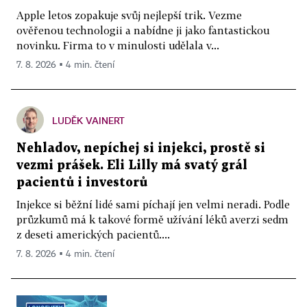
Apple letos zopakuje svůj nejlepší trik. Vezme
ověřenou technologii a nabídne ji jako fantastickou
novinku. Firma to v minulosti udělala v...
7. 8. 2026 ▪ 4 min. čtení
LUDĚK VAINERT
Nehladov, nepíchej si injekci, prostě si
vezmi prášek. Eli Lilly má svatý grál
pacientů i investorů
Injekce si běžní lidé sami píchají jen velmi neradi. Podle
průzkumů má k takové formě užívání léků averzi sedm
z deseti amerických pacientů....
7. 8. 2026 ▪ 4 min. čtení