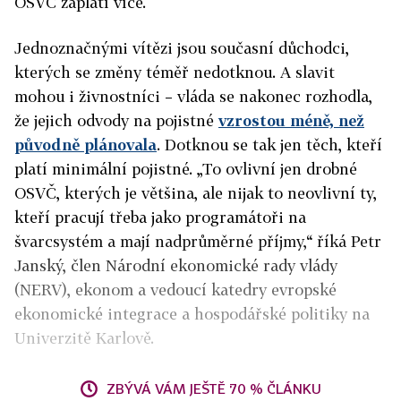
OSVČ zaplatí více.
Jednoznačnými vítězi jsou současní důchodci,
kterých se změny téměř nedotknou. A slavit
mohou i živnostníci – vláda se nakonec rozhodla,
že jejich odvody na pojistné
vzrostou méně, než
původně plánovala
. Dotknou se tak jen těch, kteří
platí minimální pojistné. „To ovlivní jen drobné
OSVČ, kterých je většina, ale nijak to neovlivní ty,
kteří pracují třeba jako programátoři na
švarcsystém a mají nadprůměrné příjmy,“ říká Petr
Janský, člen Národní ekonomické rady vlády
(NERV), ekonom a vedoucí katedry evropské
ekonomické integrace a hospodářské politiky na
Univerzitě Karlově.
ZBÝVÁ VÁM JEŠTĚ 70 % ČLÁNKU