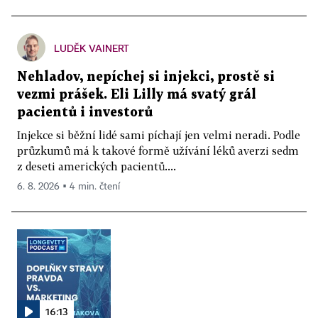
LUDĚK VAINERT
Nehladov, nepíchej si injekci, prostě si
vezmi prášek. Eli Lilly má svatý grál
pacientů i investorů
Injekce si běžní lidé sami píchají jen velmi neradi. Podle
průzkumů má k takové formě užívání léků averzi sedm
z deseti amerických pacientů....
6. 8. 2026 ▪ 4 min. čtení
16:13