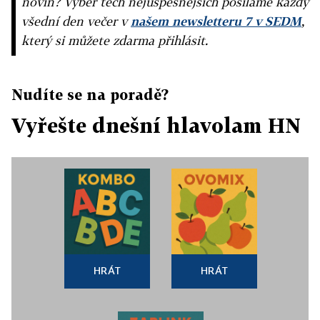
novin? Výběr těch nejúspěšnějších posíláme každý
všední den večer v
našem newsletteru 7 v SEDM
,
který si můžete zdarma přihlásit.
Nudíte se na poradě?
Vyřešte dnešní hlavolam HN
HRÁT
HRÁT