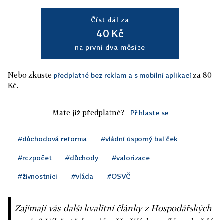
Číst dál za
40 Kč
na první dva měsíce
Nebo zkuste
za 80
předplatné bez reklam a s mobilní aplikací
Kč.
Máte již předplatné?
Přihlaste se
#důchodová reforma
#vládní úsporný balíček
#rozpočet
#důchody
#valorizace
#živnostníci
#vláda
#OSVČ
Zajímají vás další kvalitní články z Hospodářských