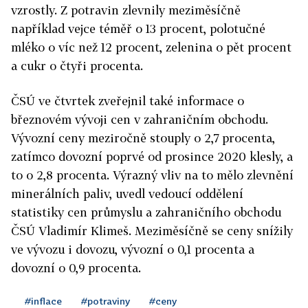
vzrostly. Z potravin zlevnily meziměsíčně
například vejce téměř o 13 procent, polotučné
mléko o víc než 12 procent, zelenina o pět procent
a cukr o čtyři procenta.
ČSÚ ve čtvrtek zveřejnil také informace o
březnovém vývoji cen v zahraničním obchodu.
Vývozní ceny meziročně stouply o 2,7 procenta,
zatímco dovozní poprvé od prosince 2020 klesly, a
to o 2,8 procenta. Výrazný vliv na to mělo zlevnění
minerálních paliv, uvedl vedoucí oddělení
statistiky cen průmyslu a zahraničního obchodu
ČSÚ Vladimír Klimeš. Meziměsíčně se ceny snížily
ve vývozu i dovozu, vývozní o 0,1 procenta a
dovozní o 0,9 procenta.
#inflace
#potraviny
#ceny