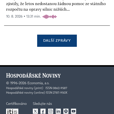
zjistily, že letos nedostanou žádnou pomoc ze státního
rozpočtu na opravy silnic nižších...
10. 8. 2026 ▪ 13:31 min.
DALŠÍ ZPRÁVY
©
1996-2026
Economia, a.s.
Hospodářské noviny (print) ISSN 0862-9587
Hospodářské noviny (online) ISSN 2787-950X
Certifikováno
Sledujte nás