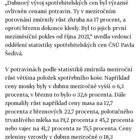
„Dubnový vývoj spotřebitelských cen byl výrazně
ovlivněn cenami potravin. Ty v meziročním
porovnání zmírnily růst zhruba na 17 procent, a
oproti březnu dokonce klesly. Byl to jejich první
meziměsíční pokles od října 2021,“ uvedla vedoucí
oddělení statistiky spotřebitelských cen ČSÚ Pavla
Šedivá.
V potravinách podle statistiků zmírnila meziroční
růst většina položek spotřebního koše. Například
ceny mouky byly v dubnu meziročně vyšší o 6,3
procenta, v březnu to bylo o 32,6 procenta. Dále
zpomalily růst například ceny masa na 12,7
procenta z březnových 22,7 procenta, polotučného
trvanlivého mléka na 19,2 procenta z 45,2 procenta
nebo vajec na 41,2 procenta ze 75,5 procenta. Ceny
zeleniny vzrostly v dubnu meziročně o 18,3