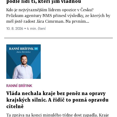
podle lidí ti, kteří jim vládnou
Kdo je nejvýraznějším lídrem opozice v Česku?
Průzkum agentury NMS přinesl výsledky, ze kterých by
měl jistě radost Jára Cimrman. Na prvním...
10. 8. 2026 ▪ 4 min. čtení
RANNÍ BRÍFINK
Vláda nechala kraje bez peněz na opravy
krajských silnic. A řidič to pozná opravdu
citelně
Ta zpráva na konci minulého týdne dost zapadla. Kraje