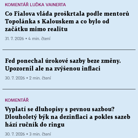
KOMENTÁŘ LUĎKA VAINERTA
Co Fialova vláda proškrtala podle mentorů
Topolánka s Kalouskem a co bylo od
začátku mimo realitu
31. 7. 2026 ▪ 4 min. čtení
Fed ponechal úrokové sazby beze změny.
Upozornil ale na zvýšenou inflaci
30. 7. 2026 ▪ 2 min. čtení
KOMENTÁŘ
Vyplatí se dluhopisy s pevnou sazbou?
Dlouholetý býk na dezinflaci a pokles sazeb
hází ručník do ringu
30. 7. 2026 ▪ 3 min. čtení