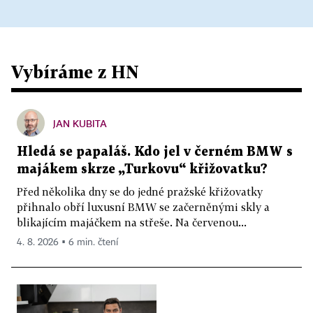
Vybíráme z HN
JAN KUBITA
Hledá se papaláš. Kdo jel v černém BMW s
majákem skrze „Turkovu“ křižovatku?
Před několika dny se do jedné pražské křižovatky
přihnalo obří luxusní BMW se začerněnými skly a
blikajícím majáčkem na střeše. Na červenou...
4. 8. 2026 ▪ 6 min. čtení