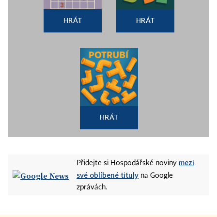
HRÁT
HRÁT
HRÁT
mezi
Přidejte si Hospodářské noviny
své oblíbené tituly
na Google
zprávách.