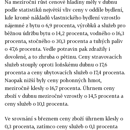
Na meziroční růst cenové hladiny měly v dubnu
podle statistiků největší vliv ceny v oddíle bydlení,
kde kromě nákladů vlastnického bydlení vzrostlo
nájemné z bytu o 6,9 procenta, výrobků a služeb pro
běžnou údržbu bytu o 14,2 procenta, vodného o 16,3
procenta, stočného o 30,3 procenta a tuhých paliv
o 47,6 procenta. Vedle potravin pak zdražily i
dovolené, a to zhruba o pětinu. Ceny stravovacích
služeb stouply oproti loňskému dubnu o 17,6
procenta a ceny ubytovacích služeb o 17,4 procenta.
Naopak nižší byly ceny pohonných hmot,
meziročně klesly o 16,7 procenta. Úhrnem ceny
zboží v dubnu meziročně vzrostly o 14,5 procenta a
ceny služeb o 10,1 procenta.
Ve srovnání s březnem ceny zboží úhrnem klesly o
0,3 procenta, zatímco ceny služeb o 0,1 procenta