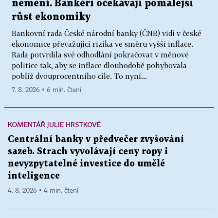
nemění. Bankéři očekávají pomalejší
růst ekonomiky
Bankovní rada České národní banky (ČNB) vidí v české
ekonomice převažující rizika ve směru vyšší inflace.
Rada potvrdila své odhodlání pokračovat v měnové
politice tak, aby se inflace dlouhodobě pohybovala
poblíž dvouprocentního cíle. To nyní...
7. 8. 2026 ▪ 6 min. čtení
KOMENTÁŘ JULIE HRSTKOVÉ
Centrální banky v předvečer zvyšování
sazeb. Strach vyvolávají ceny ropy i
nevyzpytatelné investice do umělé
inteligence
4. 8. 2026 ▪ 4 min. čtení