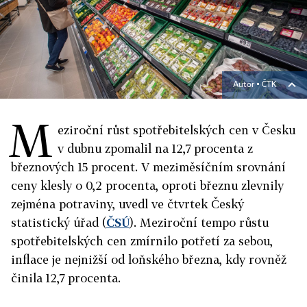
Autor ▪
ČTK
M
eziroční růst spotřebitelských cen v Česku
v dubnu zpomalil na 12,7 procenta z
březnových 15 procent. V meziměsíčním srovnání
ceny klesly o 0,2 procenta, oproti březnu zlevnily
zejména potraviny, uvedl ve čtvrtek Český
statistický úřad (
ČSÚ
). Meziroční tempo růstu
spotřebitelských cen zmírnilo potřetí za sebou,
inflace je nejnižší od loňského března, kdy rovněž
činila 12,7 procenta.