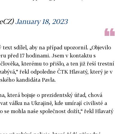
ieCZ)
January 18, 2023
 text sdílel, aby na případ upozornil. „Objevilo
teru před 17 hodinami. Jsem v kontaktu s
lověka, kterému to přišlo, a ten již řeší trestní
zabývá,“ řekl odpoledne ČTK Hlavatý, který je v
ského kandidáta Pavla.
na, která bojuje o prezidentský úřad, chová
at válku na Ukrajině, kde umírají civilisté a
ého se mohla naše společnost dožít,“ řekl Hlavatý