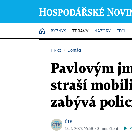
ZPRÁVY
HOME
BYZNYS
NÁZORY
TECH
HN.cz
›
Domácí
Pavlovým jm
straší mobil
zabývá polic
ČTK
P
18. 1. 2023 16:58 ▪ 3 min. čtení