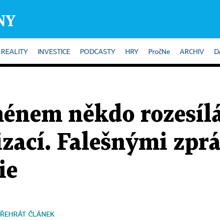
REALITY
INVESTICE
PODCASTY
HRY
PročNe
ARCHIV
D
énem někdo rozesílá
izací. Falešnými zpr
ie
ŘEHRÁT ČLÁNEK