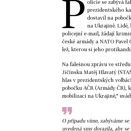
P
olicie se zabývá f
prezidentského kan
dostavil na pobočk
na Ukrajině. Lidé, 
policejní e-mail, žádají krim
české armády a NATO Pavel Č
lež, kterou si jeho protikand
Na falešnou zprávu ve středu
Jičínsku Matěj Hlavatý (STA
hlas v prezidentských volbách
pobočku AČR (Armády ČR), kd
mobilizaci na Ukrajině,“ uvád
O případu víme, zabýváme se 
uvedená sms dorazila, aby se