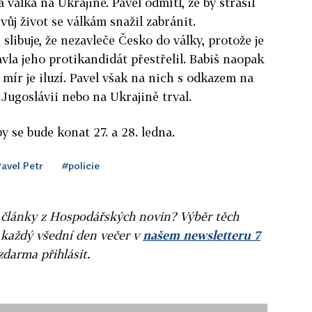
a válka na Ukrajině. Pavel odmítl, že by strašil
vůj život se válkám snažil zabránit.
slibuje, že nezavleče Česko do války, protože je
avla jeho protikandidát přestřelil. Babiš naopak
ý mír je iluzí. Pavel však na nich s odkazem na
 Jugoslávii nebo na Ukrajině trval.
 se bude konat 27. a 28. ledna.
avel Petr
#policie
ní články z Hospodářských novin? Výběr těch
 každý všední den večer v
našem newsletteru 7
zdarma přihlásit.