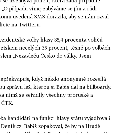
se už zabývá policie, která žádá případné
. „O případu víme, zabýváme se jím a rádi
komu uvedená SMS dorazila, aby se nám ozval
licie na Twitteru.
ezidentské volby hlasy 35,4 procenta voličů.
e ziskem necelých 35 procent, těsně po volbách
heslem „Nezavleču Česko do války. Jsem
 nepřekvapuje, když někdo anonymně rozesílá
 zprávu lež, kterou si Babiš dal na billboardy.
 za nímž se seřadily všechny proruské a
l ČTK.
ba kandidáti na funkci hlavy státu vyjadřovali
 Deník.cz. Babiš zopakoval, že by na Hradě