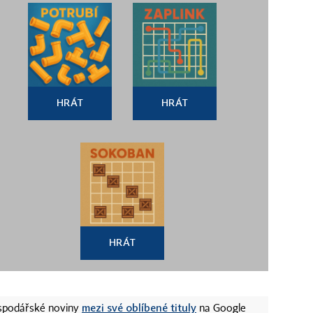
HRÁT
HRÁT
HRÁT
mezi své oblíbené tituly
ospodářské noviny
na Google