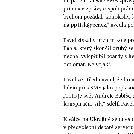
Případem falešné SMS zprávy 
příjemce zprávy o spolupráci
bychom požádali kohokoliv, 
na pp.tisk@pcr.cz,“ uvedla po
Pavel získal v prvním kole pr
Babiš, který skončil druhý s
nechal vylepit billboardy s 
diplomat. Ne voják“.
Pavel ve středu uvedl, že ho
lidem přes SMS jako poplašnou
„Toto je svět Andreje Babiše,
konspirační síly,“ sdělil Pave
K válce na Ukrajině se dnes o
v předvolební debatě serveru