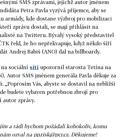
alešnými SMS zprávami, jejichž autor jménem
didáta Petra Pavla vyzývá příjemce, aby se
u armády, kde dostane výzbroj pro mobilizaci
kteří zprávu dostali, se mají přihlásit na
inalisté na Twitteru. Bývalý vysoký představitel
TK řekl, že ho nepřekvapuje, když někdo šíří
idát Andrej Babiš (ANO) dal na billboardy.
 na sociální
síti
upozornil starosta Tetína na
N). Autor SMS jménem generála Pavla děkuje za
. „Poprosím Vás, abyste se dostavil na nebližší
e budete vybaven potřebnou zbrojí pro
í autor zprávy.
jím a rádi bychom požádali kohokoliv, komu
 nám ozval na pp.tisk@pcr.cz. Děkujeme!