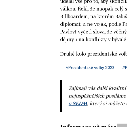
udělal vše pro to, aby skončil
válkou. Řekl, že naopak celý s
Billboardem, na kterém Babiš 
diplomat, a ne voják, podle P
Pavlovi vyčetl slova, že věčn
dějiny i na konflikty v bývalé
Druhé kolo prezidentské volby
#Prezidentské volby 2023
#P
Zajímají vás další kvalit
nejúspěšnějších posíláme
v SEDM
, který si můžete 
Informace už máte