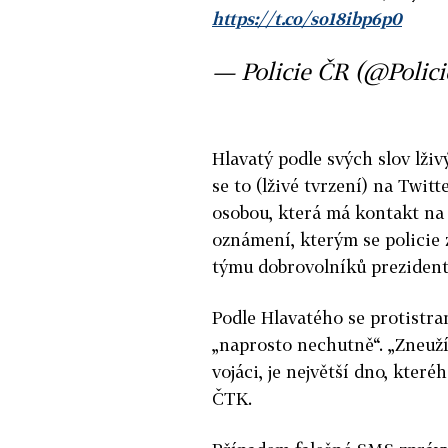
https://t.co/so18ibp6p0
— Policie ČR (@Polic
Hlavatý podle svých slov lživý
se to (lživé tvrzení) na Twit
osobou, která má kontakt na č
oznámení, kterým se policie 
týmu dobrovolníků prezident
Podle Hlavatého se protistra
„naprosto nechutně“. „Zneužív
vojáci, je největší dno, kter
ČTK.