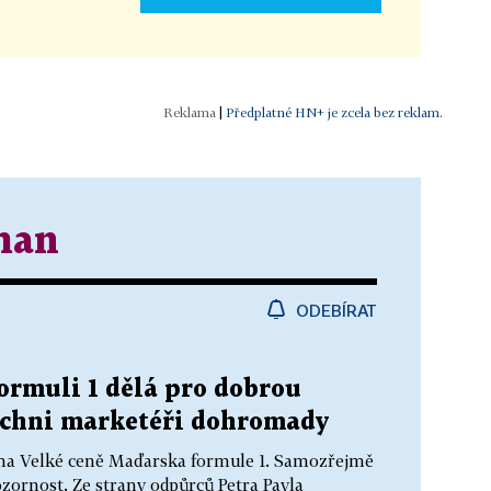
|
Předplatné HN+ je zcela bez reklam.
man
ODEBÍRAT
ormuli 1 dělá pro dobrou
šichni marketéři dohromady
f na Velké ceně Maďarska formule 1. Samozřejmě
ozornost. Ze strany odpůrců Petra Pavla