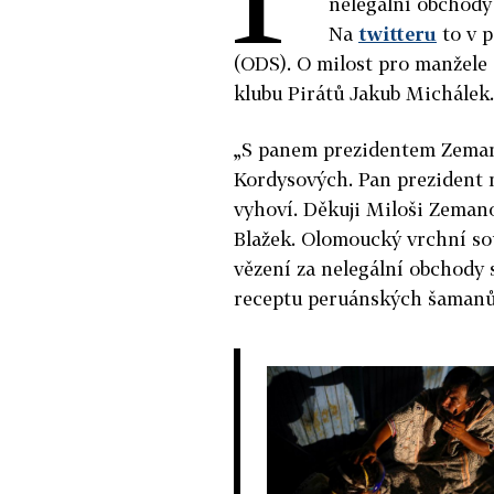
nelegální obchod
Na
twitteru
to v p
(ODS). O milost pro manžele
klubu Pirátů Jakub Michálek.
„S panem prezidentem Zeman
Kordysových. Pan prezident 
vyhoví. Děkuji Miloši Zemano
Blažek. Olomoucký vrchní sou
vězení za nelegální obchody
receptu peruánských šamanů