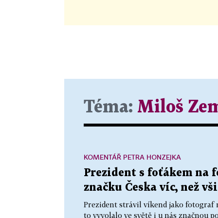
Téma:
Miloš Ze
KOMENTÁŘ PETRA HONZEJKA
Prezident s foťákem na f
značku Česka víc, než v
Prezident strávil víkend jako fotogra
to vyvolalo ve světě i u nás značnou p