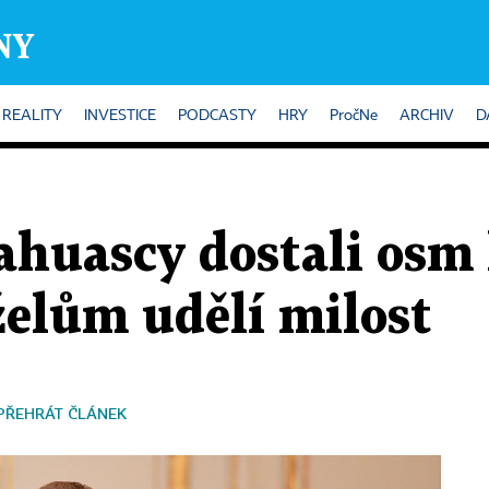
REALITY
INVESTICE
PODCASTY
HRY
PročNe
ARCHIV
D
ahuascy dostali osm 
lům udělí milost
PŘEHRÁT ČLÁNEK