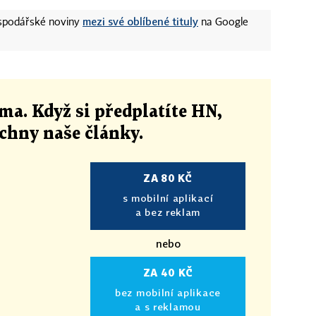
mezi své oblíbené tituly
ospodářské noviny
na Google
ma. Když si předplatíte HN,
echny naše články
.
ZA 80 KČ
s mobilní aplikací
a bez reklam
nebo
ZA 40 KČ
bez mobilní aplikace
a s reklamou