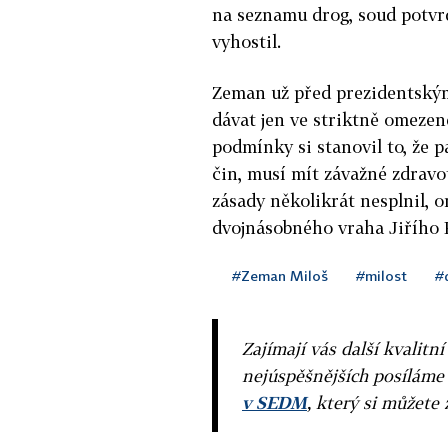
na seznamu drog, soud potvr
vyhostil.
Zeman už před prezidentskými
dávat jen ve striktně omeze
podmínky si stanovil to, že 
čin, musí mít závažné zdravo
zásady několikrát nesplnil, 
dvojnásobného vraha Jiřího 
#Zeman Miloš
#milost
#
Zajímají vás další kvalit
nejúspěšnějších posíláme
v SEDM
, který si můžete 