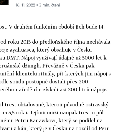
16. 11. 2022 ▪ 3 min. čtení
lost. V druhém funkčním období jich bude 14.
y od roku 2015 do předloňského října nechávala
poje ayahuasca, který obsahuje v Česku
u DMT. Nápoj využívají údajně už 5000 let k
eruánské džungli. Převážně v Česku pak
niční klientelu rituály, při kterých jim nápoj s
odle soudu postupně dostali přes 200
erého naředěním získali asi 300 litrů nápoje.
l trest obžalované, kterou původně ostravský
 na 5,5 roku. Jejímu muži naopak trest o půl
anému Petru Kanawkovi, který se podílel na
aru z lián, který je v Česku na rozdíl od Peru