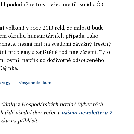
dil podmíněný trest. Všechny tři soud z ČR
 volbami v roce 2013 řekl, že milosti bude
ném okruhu humanitárních případů. Jako
pachatel nesmí mít na svědomí závažný trestný
tní problémy a zajištěné rodinné zázemí. Tyto
omilostnil například doživotně odsouzeného
Kajínka.
drogy
#psychedelikum
ní články z Hospodářských novin? Výběr těch
 každý všední den večer v
našem newsletteru 7
zdarma přihlásit.