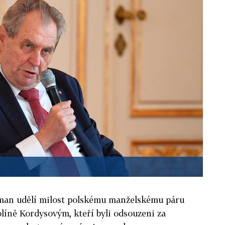
man udělí milost polskému manželskému páru
líně Kordysovým, kteří byli odsouzeni za