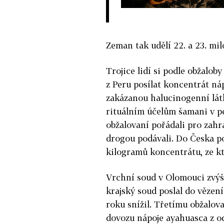
Zeman tak udělí 22. a 23. mi
Trojice lidí si podle obžalob
z Peru posílat koncentrát ná
zakázanou halucinogenní látk
rituálním účelům šamani v p
obžalovaní pořádali pro zahra
drogou podávali. Do Česka p
kilogramů koncentrátu, ze kt
Vrchní soud v Olomouci zvýši
krajský soud poslal do vězení
roku snížil. Třetímu obžalov
dovozu nápoje ayahuasca z odv