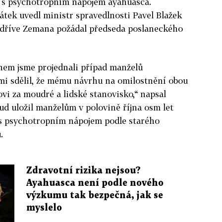
y s psychotropním nápojem
ayahuasca
.
átek uvedl ministr spravedlnosti Pavel Blažek
 dříve Zemana požádal předseda poslaneckého
em jsme projednali případ manželů
mi sdělil, že mému návrhu na omilostnění obou
vi za moudré a lidské stanovisko,“ napsal
d uložil manželům v polovině října osm let
 s psychotropním nápojem podle starého
.
Zdravotní rizika nejsou?
Ayahuasca není podle nového
výzkumu tak bezpečná, jak se
myslelo