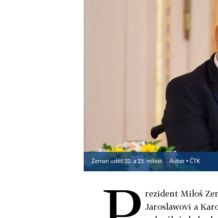
Zeman udělí 22. a 23. milost.
Autor ▪
ČTK
P
rezident Miloš Ze
Jaroslawovi a Karo