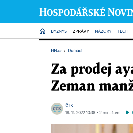
ZPRÁVY
HOME
BYZNYS
NÁZORY
TECH
HN.cz
›
Domácí
Za prodej ay
Zeman manže
ČTK
18. 11. 2022 10:38 ▪ 2 min. čtení