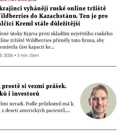
krajinci vyhánějí ruské online tržiště
ildberries do Kazachstánu. Ten je pro
álčící Kreml stále důležitější
lené útoky Kyjeva proti skladům největšího ruského
line tržiště Wildberries přiměly tuto firmu, aby
emístila část kapacit ke...
 8. 2026 ▪ 3 min. čtení
 prostě si vezmi prášek.
íků i investorů
 velmi neradi. Podle průzkumů má k
z deseti amerických pacientů....