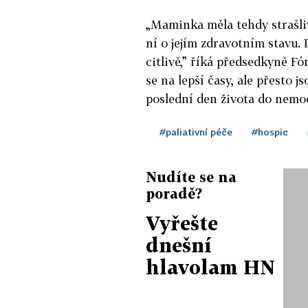
„Maminka měla tehdy strašliv
ní o jejím zdravotním stavu. 
citlivě,” říká předsedkyně 
se na lepší časy, ale přesto j
poslední den života do nemoc
#paliativní péče
#hospic
Nudíte se na
poradě?
Vyřešte
dnešní
hlavolam HN