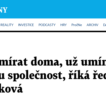
REALITY
INVESTICE
PODCASTY
HRY
PročNe
ARCHIV
D
umírat doma, už umí
u společnost, říká ře
ková