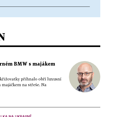
N
 černém BMW s majákem
 křižovatky přihnalo obří luxusní
m majáčkem na střeše. Na
LKA NA UKRAJINĚ