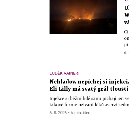
U
W
v
Cí
on
př
6.
LUDĚK VAINERT
Nehladov, nepíchej si injekci,
Eli Lilly má svatý grál tloušt
Injekce si běžní lidé sami píchají jen
takové formě užívání léků averzi sedm 
6. 8. 2026 ▪ 4 min. čtení