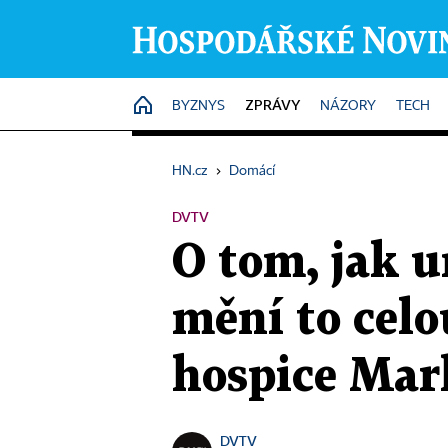
ZPRÁVY
HOME
BYZNYS
NÁZORY
TECH
HN.cz
›
Domácí
DVTV
O tom, jak 
mění to celo
hospice Mar
DVTV