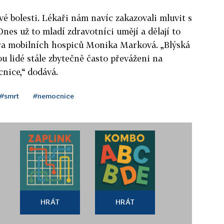
é bolesti. Lékaři nám navíc zakazovali mluvit s
Dnes už to mladí zdravotníci umějí a dělají to
Fóra mobilních hospiců Monika Marková. „Blýská
sou lidé stále zbytečně často převáženi na
nice,“ dodává.
#smrt
#nemocnice
HRÁT
HRÁT