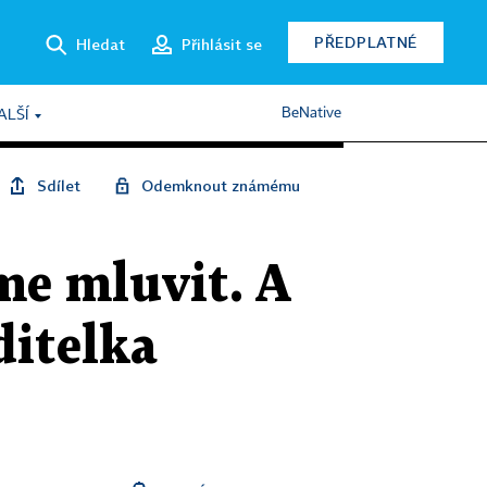
PŘEDPLATNÉ
Hledat
Přihlásit se
BeNative
ALŠÍ
Sdílet
Odemknout známému
me mluvit. A
ditelka