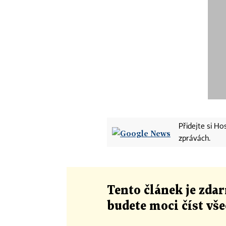
Přidejte si H
zprávách.
Tento článek
je
zdar
budete moci číst vš