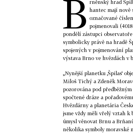
B
rněnský hrad Špil
hantec mají nově 
označované číslem
pojmenovali (40182
pondělí zástupci observatoř
symbolicky právě na hradě Š
spojených v pojmenování pla
výstava Brno ve hvězdách v 
„Nynější planetku ‚Špilas‘ ob
Miloš Tichý a Zdeněk Moravec
pozorována pod předběžným o
spočtené dráze a pořadovému 
Hvězdárny a planetária České
jsme vždy měli vřelý vztah k 
úmysl věnovat Brnu a Brňanů
několika symboly moravské met