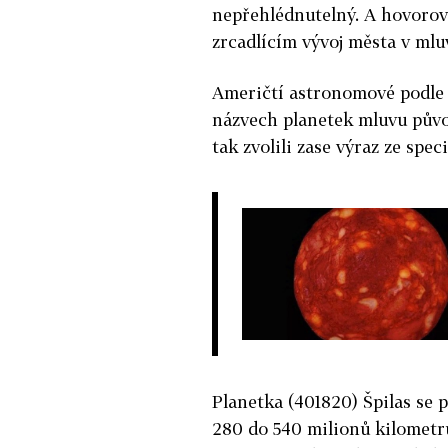
nepřehlédnutelný. A hovorový
zrcadlícím vývoj města v mluv
Američtí astronomové podle 
názvech planetek mluvu půvo
tak zvolili zase výraz ze spe
Planetka (401820) Špilas se 
280 do 540 milionů kilometr