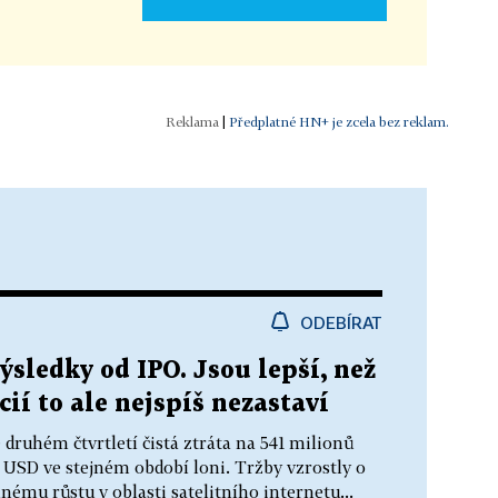
|
Předplatné HN+ je zcela bez reklam.
ODEBÍRAT
sledky od IPO. Jsou lepší, než
cií to ale nejspíš nezastaví
druhém čtvrtletí čistá ztráta na 541 milionů
y USD ve stejném období loni. Tržby vzrostly o
nému růstu v oblasti satelitního internetu...