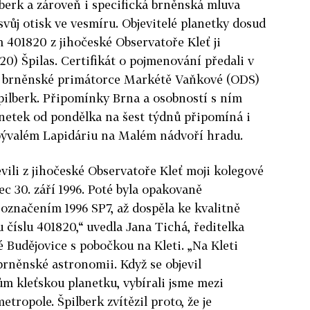
berk a zároveň i specifická brněnská mluva
svůj otisk ve vesmíru. Objevitelé planetky dosud
 401820 z jihočeské Observatoře Kleť ji
0) Špilas. Certifikát o pojmenování předali v
e brněnské primátorce Markétě Vaňkové (ODS)
pilberk. Připomínky Brna a osobností s ním
netek od pondělka na šest týdnů připomíná i
bývalém Lapidáriu na Malém nádvoří hradu.
jevili z jihočeské Observatoře Kleť moji kolegové
 30. září 1996. Poté byla opakovaně
značením 1996 SP7, až dospěla ke kvalitně
číslu 401820,“ uvedla Jana Tichá, ředitelka
 Budějovice s pobočkou na Kleti. „Na Kleti
brněnské astronomii. Když se objevil
m kleťskou planetku, vybírali jsme mezi
ropole. Špilberk zvítězil proto, že je