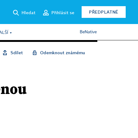
PŘEDPLATNÉ
Hledat
Přihlásit se
BeNative
ALŠÍ
Sdílet
Odemknout známému
enou