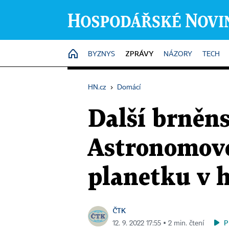
ZPRÁVY
HOME
BYZNYS
NÁZORY
TECH
HN.cz
›
Domácí
Další brněns
Astronomové
planetku v h
ČTK
P
12. 9. 2022 17:55 ▪ 2 min. čtení