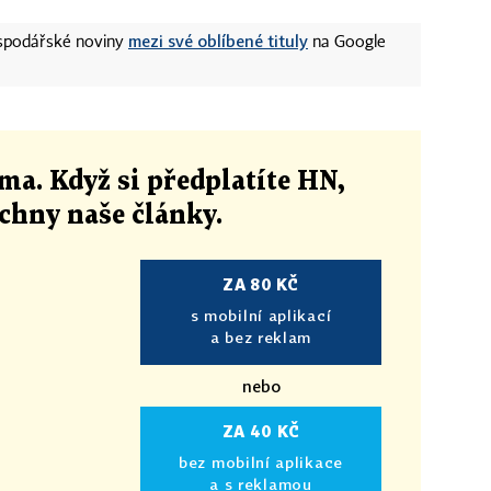
mezi své oblíbené tituly
ospodářské noviny
na Google
ma. Když si předplatíte HN,
echny naše články
.
ZA 80 KČ
s mobilní aplikací
a bez reklam
nebo
ZA 40 KČ
bez mobilní aplikace
a s reklamou