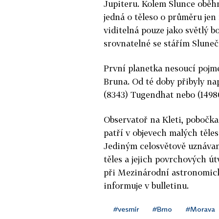
Jupiteru. Kolem Slunce oběhn
jedná o těleso o průměru jen 
viditelná pouze jako světlý b
srovnatelné se stářím Sluneč
První planetka nesoucí pojme
Bruna. Od té doby přibyly nap
(8343) Tugendhat nebo (1498
Observatoř na Kleti, pobočka
patří v objevech malých těles
Jediným celosvětově uznáva
těles a jejich povrchových ú
při Mezinárodní astronomick
informuje v bulletinu.
#vesmír
#Brno
#Morava