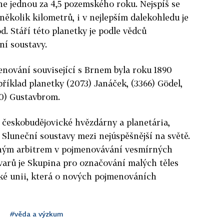
e jednou za 4,5 pozemského roku. Nejspíš se
několik kilometrů, i v nejlepším dalekohledu je
od. Stáří této planetky je podle vědců
ní soustavy.
nování související s Brnem byla roku 1890
říklad planetky (2073) Janáček, (3366) Gödel,
0) Gustavbrom.
 českobudějovické hvězdárny a planetária,
 Sluneční soustavy mezi nejúspěšnější na světě.
ným arbitrem v pojmenovávání vesmírných
tvarů je Skupina pro označování malých těles
é unii, která o nových pojmenováních
#věda a výzkum