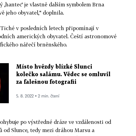
 ‚hantec‘ je vlastně dalším symbolem Brna
ě jeho obyvatel,“ doplnila.
Tiché v posledních letech připomínají v
dních amerických obyvatel. Čeští astronomové
cifického nářečí brněnského.
Místo hvězdy blízké Slunci
kolečko salámu. Vědec se omluvil
za falešnou fotografii
5. 8. 2022 ▪ 2 min. čtení
pohybuje po výstředné dráze ve vzdálenosti od
ů od Slunce, tedy mezi dráhou Marsu a