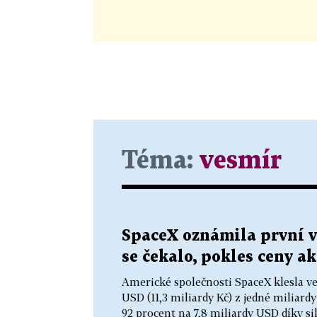
Téma:
vesmír
SpaceX oznámila první vý
se čekalo, pokles ceny ak
Americké společnosti SpaceX klesla ve 
USD (11,3 miliardy Kč) z jedné miliard
92 procent na 7,8 miliardy USD díky sil