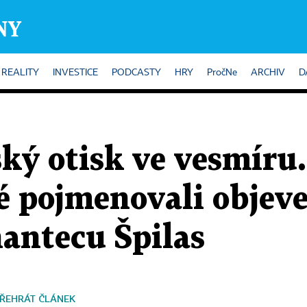
REALITY
INVESTICE
PODCASTY
HRY
PročNe
ARCHIV
D
ký otisk ve vesmíru.
 pojmenovali objev
antecu Špilas
ŘEHRÁT ČLÁNEK