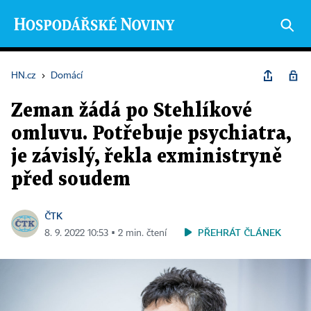
HN.cz
›
Domácí
Zeman žádá po Stehlíkové
omluvu. Potřebuje psychiatra,
je závislý, řekla exministryně
před soudem
ČTK
PŘEHRÁT ČLÁNEK
8. 9. 2022 10:53 ▪ 2 min. čtení