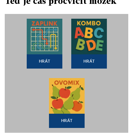
Teď je čas procvičit mozek
HRÁT
HRÁT
HRÁT