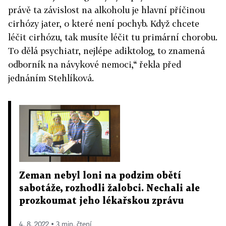
právě ta závislost na alkoholu je hlavní příčinou
cirhózy jater, o které není pochyb. Když chcete
léčit cirhózu, tak musíte léčit tu primární chorobu.
To dělá psychiatr, nejlépe adiktolog, to znamená
odborník na návykové nemoci,“ řekla před
jednáním Stehlíková.
Zeman nebyl loni na podzim obětí
sabotáže, rozhodli žalobci. Nechali ale
prozkoumat jeho lékařskou zprávu
4. 8. 2022 ▪ 3 min. čtení