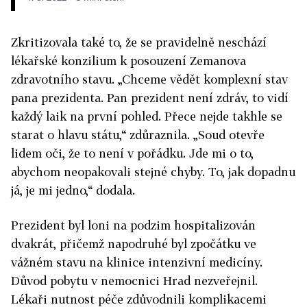
Zkritizovala také to, že se pravidelně neschází
lékařské konzilium k posouzení Zemanova
zdravotního stavu. „Chceme vědět komplexní stav
pana prezidenta. Pan prezident není zdráv, to vidí
každý laik na první pohled. Přece nejde takhle se
starat o hlavu státu,“ zdůraznila. „Soud otevře
lidem oči, že to není v pořádku. Jde mi o to,
abychom neopakovali stejné chyby. To, jak dopadnu
já, je mi jedno,“ dodala.
Prezident byl loni na podzim hospitalizován
dvakrát, přičemž napodruhé byl zpočátku ve
vážném stavu na klinice intenzivní medicíny.
Důvod pobytu v nemocnici Hrad nezveřejnil.
Lékaři nutnost péče zdůvodnili komplikacemi