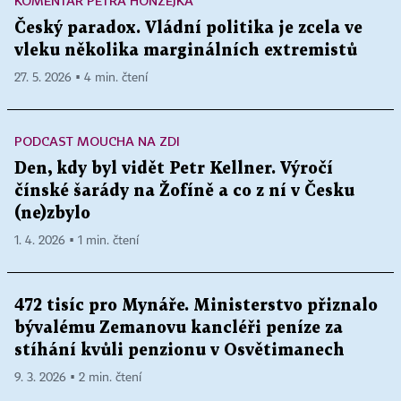
KOMENTÁŘ PETRA HONZEJKA
Český paradox. Vládní politika je zcela ve
vleku několika marginálních extremistů
27. 5. 2026 ▪ 4 min. čtení
PODCAST MOUCHA NA ZDI
Den, kdy byl vidět Petr Kellner. Výročí
čínské šarády na Žofíně a co z ní v Česku
(ne)zbylo
1. 4. 2026 ▪ 1 min. čtení
472 tisíc pro Mynáře. Ministerstvo přiznalo
bývalému Zemanovu kancléři peníze za
stíhání kvůli penzionu v Osvětimanech
9. 3. 2026 ▪ 2 min. čtení