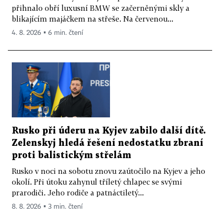
přihnalo obří luxusní BMW se začerněnými skly a
blikajícím majáčkem na střeše. Na červenou...
4. 8. 2026 ▪ 6 min. čtení
Rusko při úderu na Kyjev zabilo další dítě.
Zelenskyj hledá řešení nedostatku zbraní
proti balistickým střelám
Rusko v noci na sobotu znovu zaútočilo na Kyjev a jeho
okolí. Při útoku zahynul tříletý chlapec se svými
prarodiči. Jeho rodiče a patnáctiletý...
8. 8. 2026 ▪ 3 min. čtení