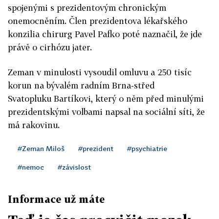
spojenými s prezidentovým chronickým
onemocněním. Člen prezidentova lékařského
konzilia chirurg Pavel Pafko poté naznačil, že jde
právě o cirhózu jater.
Zeman v minulosti vysoudil omluvu a 250 tisíc
korun na bývalém radním Brna-střed
Svatopluku Bartíkovi, který o něm před minulými
prezidentskými volbami napsal na sociální síti, že
má rakovinu.
#Zeman Miloš
#prezident
#psychiatrie
#nemoc
#závislost
Informace už máte