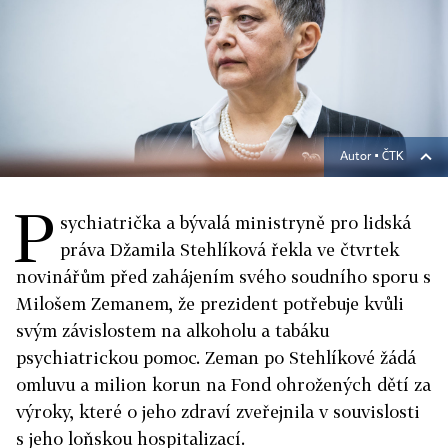
Autor ▪
ČTK
P
sychiatrička a bývalá ministryně pro lidská
práva Džamila Stehlíková řekla ve čtvrtek
novinářům před zahájením svého soudního sporu s
Milošem Zemanem, že prezident potřebuje kvůli
svým závislostem na alkoholu a tabáku
psychiatrickou pomoc. Zeman po Stehlíkové žádá
omluvu a milion korun na Fond ohrožených dětí za
výroky, které o jeho zdraví zveřejnila v souvislosti
s jeho loňskou hospitalizací.