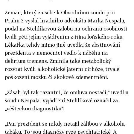
Zeman, který za sebe k Obvodnímu soudu pro
Prahu 3 vyslal hradního advokáta Marka Nespalu,
podal na Stehlíkovou žalobu na ochranu osobnosti
kvůli pěti jejím vyjádřením z října loňského roku.
Lékařka tehdy mimo jiné uvedla, že abstinování
prezidenta v nemocnici vedlo k náběhu na
delirium tremens. Zmínila také metabolický
rozvrat kvůli alkoholické jaterní cirhóze, trvalé
poškození mozku či skokové zdementnění.
„Zásah byl tak razantní, že omluva nestačí,“ uvedl u
soudu Nespala. Vyjádření Stehlíkové označil za
„věšteckou diagnostiku“.
„Pan prezident se nikdy netajil zálibou v alkoholu,
tabáku. To jsou diagnózy ryze psychiatrické. A