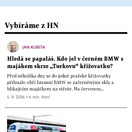
Vybíráme z HN
JAN KUBITA
Hledá se papaláš. Kdo jel v černém BMW s
majákem skrze „Turkovu“ křižovatku?
Před několika dny se do jedné pražské křižovatky
přihnalo obří luxusní BMW se začerněnými skly a
blikajícím majáčkem na střeše. Na červenou...
4. 8. 2026 ▪ 6 min. čtení