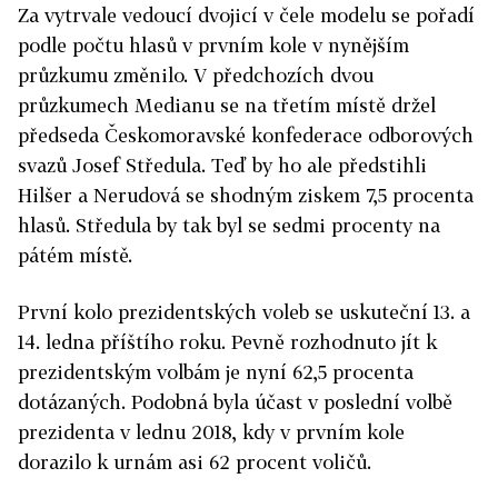
Za vytrvale vedoucí dvojicí v čele modelu se pořadí
podle počtu hlasů v prvním kole v nynějším
průzkumu změnilo. V předchozích dvou
průzkumech Medianu se na třetím místě držel
předseda Českomoravské konfederace odborových
svazů Josef Středula. Teď by ho ale předstihli
Hilšer a Nerudová se shodným ziskem 7,5 procenta
hlasů. Středula by tak byl se sedmi procenty na
pátém místě.
První kolo prezidentských voleb se uskuteční 13. a
14. ledna příštího roku. Pevně rozhodnuto jít k
prezidentským volbám je nyní 62,5 procenta
dotázaných. Podobná byla účast v poslední volbě
prezidenta v lednu 2018, kdy v prvním kole
dorazilo k urnám asi 62 procent voličů.