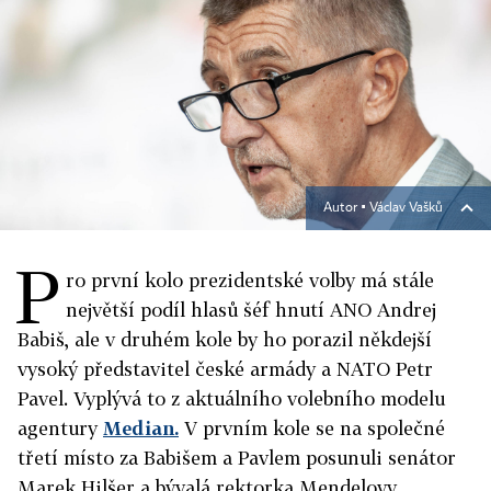
Autor ▪
Václav Vašků
P
ro první kolo prezidentské volby má stále
největší podíl hlasů šéf hnutí ANO Andrej
Babiš, ale v druhém kole by ho porazil někdejší
vysoký představitel české armády a NATO Petr
Pavel. Vyplývá to z aktuálního volebního modelu
agentury
Median.
V prvním kole se na společné
třetí místo za Babišem a Pavlem posunuli senátor
Marek Hilšer a bývalá rektorka Mendelovy