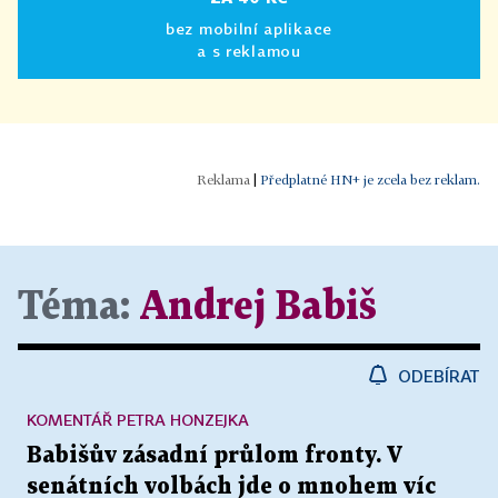
bez mobilní aplikace
a s reklamou
|
Předplatné HN+ je zcela bez reklam.
Téma:
Andrej Babiš
ODEBÍRAT
KOMENTÁŘ PETRA HONZEJKA
Babišův zásadní průlom fronty. V
senátních volbách jde o mnohem víc