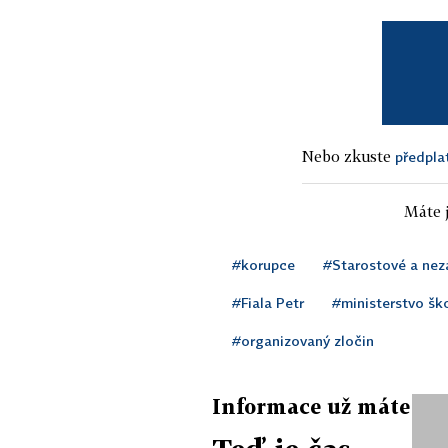
Nebo zkuste
předpla
Máte j
#korupce
#Starostové a nezá
#Fiala Petr
#ministerstvo ško
#organizovaný zločin
Informace už máte