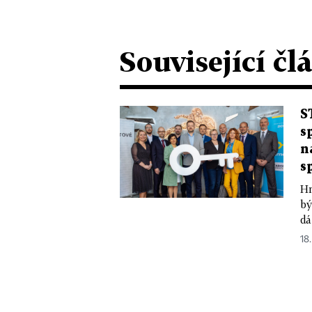
Související čl
S
s
n
s
Hn
bý
dá
18