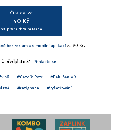
Číst dál za
40 Kč
na první dva měsíce
za 80 Kč.
tné bez reklam a s mobilní aplikací
iž předplatné?
Přihlaste se
vislí
#Gazdík Petr
#Rakušan Vít
lství
#rezignace
#vyšetřování