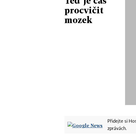
Teď je čas
procvičit
mozek
Přidejte si H
zprávách.