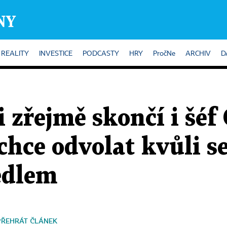
REALITY
INVESTICE
PODCASTY
HRY
PročNe
ARCHIV
D
 zřejmě skončí i šéf 
chce odvolat kvůli s
edlem
PŘEHRÁT ČLÁNEK