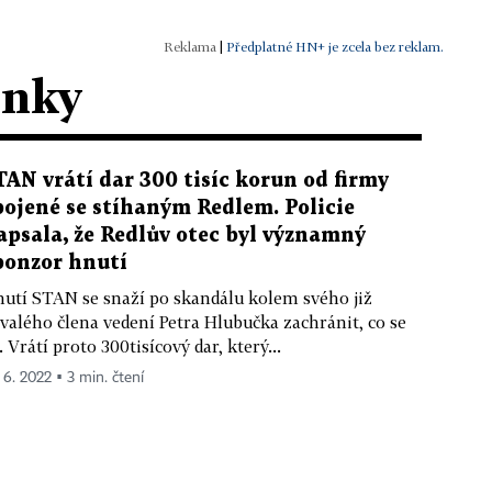
|
Předplatné HN+ je zcela bez reklam.
ánky
TAN vrátí dar 300 tisíc korun od firmy
pojené se stíhaným Redlem. Policie
apsala, že Redlův otec byl významný
ponzor hnutí
utí STAN se snaží po skandálu kolem svého již
valého člena vedení Petra Hlubučka zachránit, co se
. Vrátí proto 300tisícový dar, který...
. 6. 2022 ▪ 3 min. čtení