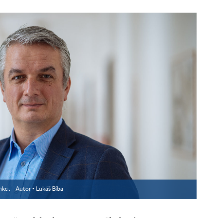
nkci.
Autor ▪
Lukáš Bíba