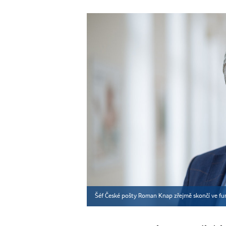
Šéf České pošty Roman Knap zřejmě skončí ve fu