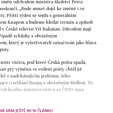
 změn odchodem ministra školství Petra
eskončí. „Bude muset dojít ke změně i ve
ty. Příští týden se sejdu s generálním
em Knapem a budeme hledat termín a způsob
l v České televizi Vít Rakušan. Důvodem mají
případě schůzky s obviněným
m, který je vyšetřovateli označován jako hlava
piny.
istr vnitra, pod které Česká pošta spadá,
šan prý výměnu ve vedení pošty chtěl již
lel o nadcházejícím podzimu. Jeho
mace o setkání Knapa s obviněným Redlem. To
předchozího ministra vnitra za ČSSD Jana
VÁ VÁM JEŠTĚ 80 % ČLÁNKU