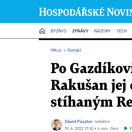
ZPRÁVY
HOME
BYZNYS
NÁZORY
TECH
HN.cz
›
Domácí
Po Gazdíkovi
Rakušan jej 
stíhaným R
Dávid Pásztor
redaktor
19. 6. 2022 17:50 ▪ 4 min. čtení