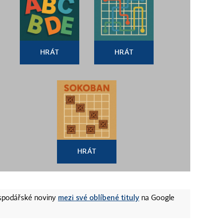
HRÁT
HRÁT
HRÁT
mezi své oblíbené tituly
ospodářské noviny
na Google