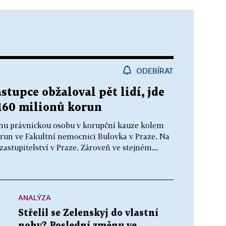
ODEBÍRAT
stupce obžaloval pět lidí, jde
160 milionů korun
jednu právnickou osobu v korupční kauze kolem
run ve Fakultní nemocnici Bulovka v Praze. Na
astupitelství v Praze. Zároveň ve stejném...
ANALÝZA
Střelil se Zelenskyj do vlastní
nohy? Poslední změnu ve