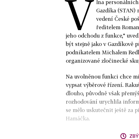
V
lna personálních
Gazdíka (STAN) n
vedení České poš
ředitelem Roman
jeho odchodu z funkce,“ uved
být stejně jako v Gazdíkově 
podnikatelem Michalem Redle
organizované zločinecké sku
Na uvolněnou funkci chce min
vypsat výběrové řízení. Raku
dlouho, původně však přemýš
rozhodování urychlila infor
se mělo uskutečnit ještě za 
Hamáčka.
ZBÝ