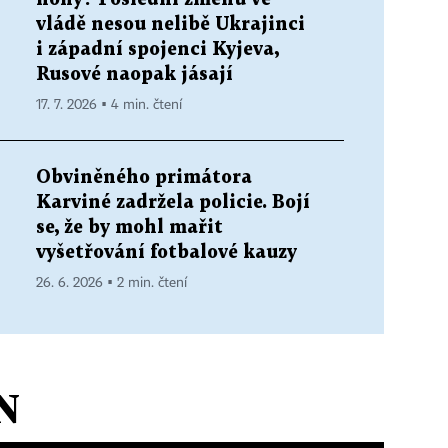
vládě nesou nelibě Ukrajinci
i západní spojenci Kyjeva,
Rusové naopak jásají
17. 7. 2026 ▪ 4 min. čtení
Obviněného primátora
d
Karviné zadržela policie. Bojí
se, že by mohl mařit
vyšetřování fotbalové kauzy
26. 6. 2026 ▪ 2 min. čtení
N