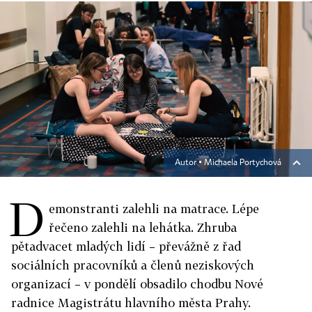
Autor ▪
Michaela Portychová
D
emonstranti zalehli na matrace. Lépe
řečeno zalehli na lehátka. Zhruba
pětadvacet mladých lidí – převážně z řad
sociálních pracovníků a členů neziskových
organizací – v pondělí obsadilo chodbu Nové
radnice Magistrátu hlavního města Prahy.