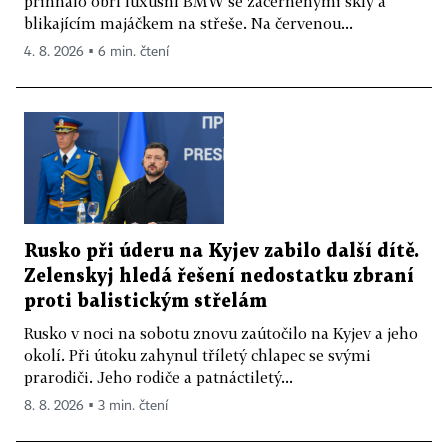
přihnalo obří luxusní BMW se začerněnými skly a
blikajícím majáčkem na střeše. Na červenou...
4. 8. 2026 ▪ 6 min. čtení
Rusko při úderu na Kyjev zabilo další dítě.
Zelenskyj hledá řešení nedostatku zbraní
proti balistickým střelám
Rusko v noci na sobotu znovu zaútočilo na Kyjev a jeho
okolí. Při útoku zahynul tříletý chlapec se svými
prarodiči. Jeho rodiče a patnáctiletý...
8. 8. 2026 ▪ 3 min. čtení