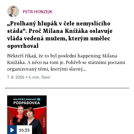
PETR HONZEJK
„Prolhaný hlupák v čele nemyslícího
stáda“. Proč Milana Knížáka oslavuje
vláda vedená mužem, kterým umělec
opovrhoval
Někteří říkají, že to byl poslední happening Milana
Knížáka. A něco na tom je. Pohřeb se státními poctami
organizovaný těmi, kterými slavný...
7. 8. 2026 ▪ 4 min. čtení
55:23