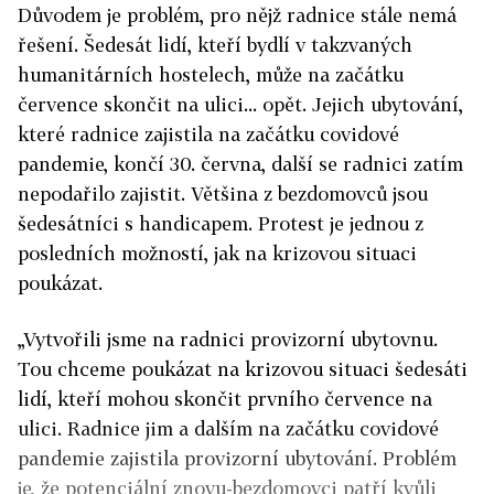
Důvodem je problém, pro nějž radnice stále nemá
řešení. Šedesát lidí, kteří bydlí v takzvaných
humanitárních hostelech, může na začátku
července skončit na ulici... opět. Jejich ubytování,
které radnice zajistila na začátku covidové
pandemie, končí 30. června, další se radnici zatím
nepodařilo zajistit. Většina z bezdomovců jsou
šedesátníci s handicapem. Protest je jednou z
posledních možností, jak na krizovou situaci
poukázat.
„Vytvořili jsme na radnici provizorní ubytovnu.
Tou chceme poukázat na krizovou situaci šedesáti
lidí, kteří mohou skončit prvního července na
ulici. Radnice jim a dalším na začátku covidové
pandemie zajistila provizorní ubytování. Problém
je, že potenciální znovu-bezdomovci patří kvůli