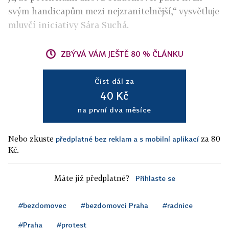
svým handicapům mezi nejzranitelnější,“ vysvětluje
mluvčí iniciativy Sára Suchá.
ZBÝVÁ VÁM JEŠTĚ 80 % ČLÁNKU
Číst dál za
40 Kč
na první dva měsíce
Nebo zkuste
za 80
předplatné bez reklam a s mobilní aplikací
Kč.
Máte již předplatné?
Přihlaste se
#bezdomovec
#bezdomovci Praha
#radnice
#Praha
#protest