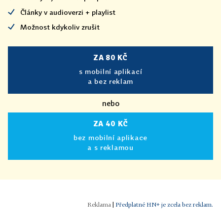
Články v audioverzi + playlist
Možnost kdykoliv zrušit
ZA 80 KČ
s mobilní aplikací
a bez reklam
nebo
ZA 40 KČ
bez mobilní aplikace
a s reklamou
|
Předplatné HN+ je zcela bez reklam.