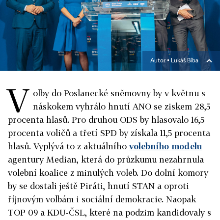
Autor ▪
Lukáš Bíba
V
olby do Poslanecké sněmovny by v květnu s
náskokem vyhrálo hnutí ANO se ziskem 28,5
procenta hlasů. Pro druhou ODS by hlasovalo 16,5
procenta voličů a třetí SPD by získala 11,5 procenta
hlasů. Vyplývá to z aktuálního
volebního modelu
agentury Median, která do průzkumu nezahrnula
volební koalice z minulých voleb. Do dolní komory
by se dostali ještě Piráti, hnutí STAN a oproti
říjnovým volbám i sociální demokracie. Naopak
TOP 09 a KDU-ČSL, které na podzim kandidovaly s