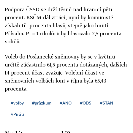
Podpora ČSSD se drží těsně nad hranicí pěti
procent. KSČM dál ztrácí, nyní by komunisté
získali tři procenta hlasů, stejně jako hnutí
Přísaha. Pro Trikolóru by hlasovalo 2,5 procenta
voličů.
Voleb do Poslanecké sněmovny by se v květnu
určitě zúčastnilo 61,5 procenta dotázaných, dalších
14 procent účast zvažuje. Volební účast ve
sněmovních volbách loni v říjnu byla 65,43
procenta.
#volby
#průzkum
#ANO
#ODS
#STAN
#Piráti