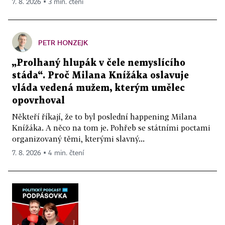
7. 8. 2026 ▪ 3 min. čtení
PETR HONZEJK
„Prolhaný hlupák v čele nemyslícího
stáda“. Proč Milana Knížáka oslavuje
vláda vedená mužem, kterým umělec
opovrhoval
Někteří říkají, že to byl poslední happening Milana
Knížáka. A něco na tom je. Pohřeb se státními poctami
organizovaný těmi, kterými slavný...
7. 8. 2026 ▪ 4 min. čtení