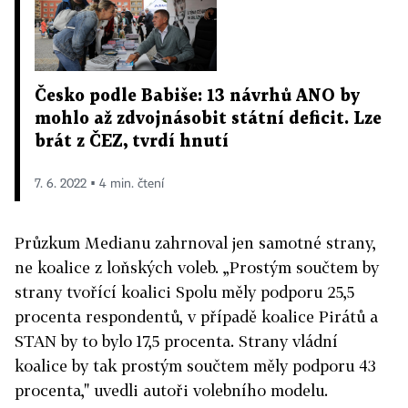
Česko podle Babiše: 13 návrhů ANO by
mohlo až zdvojnásobit státní deficit. Lze
brát z ČEZ, tvrdí hnutí
7. 6. 2022 ▪ 4 min. čtení
Průzkum Medianu zahrnoval jen samotné strany,
ne koalice z loňských voleb. „Prostým součtem by
strany tvořící koalici Spolu měly podporu 25,5
procenta respondentů, v případě koalice Pirátů a
STAN by to bylo 17,5 procenta. Strany vládní
koalice by tak prostým součtem měly podporu 43
procenta," uvedli autoři volebního modelu.