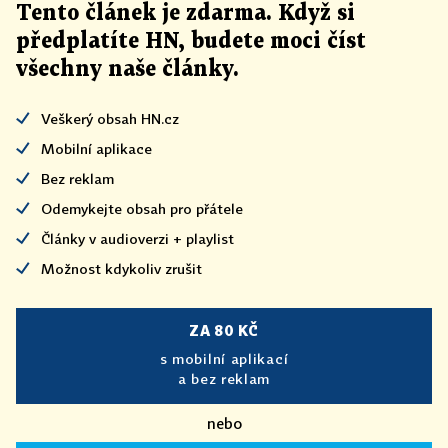
Tento článek
je
zdarma. Když si
předplatíte HN, budete moci číst
všechny naše články
.
Veškerý obsah HN.cz
Mobilní aplikace
Bez reklam
Odemykejte obsah pro přátele
Články v audioverzi + playlist
Možnost kdykoliv zrušit
ZA 80 KČ
s mobilní aplikací
a bez reklam
nebo