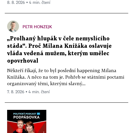
8. 8. 2026 ▪ 4 min. čtení
PETR HONZEJK
„Prolhaný hlupák v čele nemyslícího
stáda“. Proč Milana Knížáka oslavuje
vláda vedená mužem, kterým umělec
opovrhoval
Někteří říkají, že to byl poslední happening Milana
Knížáka. A něco na tom je. Pohřeb se státními poctami
organizovaný těmi, kterými slavný...
7. 8. 2026 ▪ 4 min. čtení