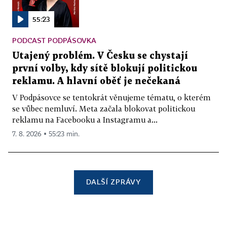
55:23
PODCAST PODPÁSOVKA
Utajený problém. V Česku se chystají
první volby, kdy sítě blokují politickou
reklamu. A hlavní oběť je nečekaná
V Podpásovce se tentokrát věnujeme tématu, o kterém
se vůbec nemluví. Meta začala blokovat politickou
reklamu na Facebooku a Instagramu a...
7. 8. 2026 ▪ 55:23 min.
DALŠÍ ZPRÁVY