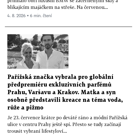
přihnalo obří luxusní BMW se začerněnými skly a
blikajícím majáčkem na střeše. Na červenou...
4. 8. 2026 ▪ 6 min. čtení
Pařížská značka vybrala pro globální
předpremiéru exkluzivních parfémů
Prahu, Varšavu a Krakov. Matka a syn
osobně představili kreace na téma voda,
růže a pižmo
Je 23. července krátce po deváté ráno a módní Pařížská
ulice v centru Prahy ještě spí. Přesto se tudy začínají
trousit vybraní lifestyloví...