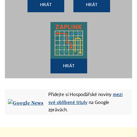
HRÁT
HRÁT
HRÁT
mezi
Přidejte si Hospodářské noviny
své oblíbené tituly
na Google
zprávách.