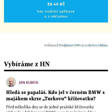
ZA 40 KČ
bez mobilní aplikace
a s reklamou
|
Předplatné HN+ je zcela bez reklam.
Vybíráme z HN
JAN KUBITA
Hledá se papaláš. Kdo jel v černém BMW s
majákem skrze „Turkovu“ křižovatku?
Před několika dny se do jedné pražské křižovatky