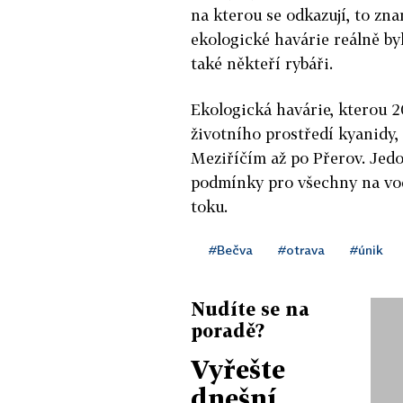
na kterou se odkazují, to zn
ekologické havárie reálně by
také někteří rybáři.
Ekologická havárie, kterou 2
životního prostředí kyanidy,
Meziříčím až po Přerov. Jedo
podmínky pro všechny na vo
toku.
#Bečva
#otrava
#únik
Nudíte se na
poradě?
Vyřešte
dnešní