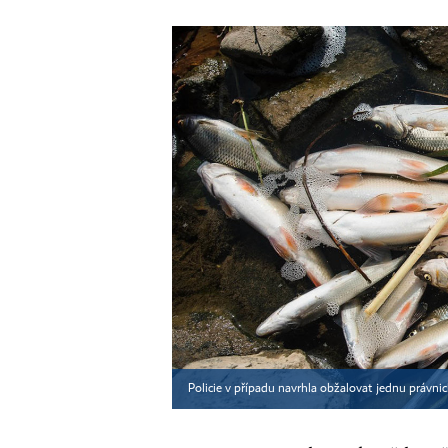
Policie v případu navrhla obžalovat jednu právni