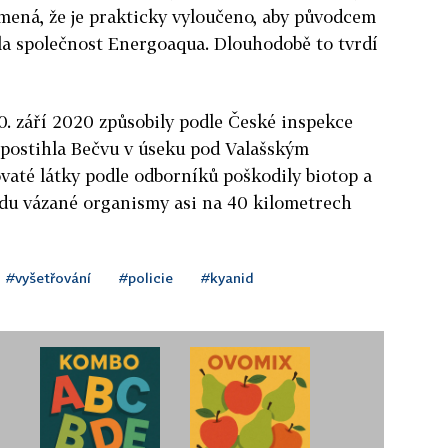
amená, že je prakticky vyloučeno, aby původcem
la společnost Energoaqua. Dlouhodobě to tvrdí
0. září 2020 způsobily podle České inspekce
 postihla Bečvu v úseku pod Valašským
vaté látky podle odborníků poškodily biotop a
du vázané organismy asi na 40 kilometrech
#vyšetřování
#policie
#kyanid