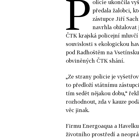
P
olicie ukončila vy
předala žalobci, kt
zástupce Jiří Sach
navrhla obžalovat 
ČTK krajská policejní mluvčí
souvislosti s ekologickou ha
pod Radhoštěm na Vsetínsku a
obviněných ČTK shání.
„Ze strany policie je vyšetřo
to předloží státnímu zástupci.
tím sedět nějakou dobu,“ řek
rozhodnout, zda v kauze podá 
věc jinak.
Firmu Energoaqua a Havelku 
životního prostředí a neopr