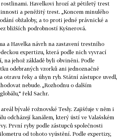
rostlinami. Havelkovi hrozí až pětiletý trest
činnosti a peněžitý trest. „Koncem minulého
odání obžaloby, a to proti jedné právnické a
bez bližších podrobností Kyšnerová.
ua a Havelka návrh na zastavení trestního
ědeckou expertizu, která podle nich vyvrací
 na jehož základě byli obviněni. Podle
tatku odebraných vzorků ani jednoznačně
la otravu řeky a úhyn ryb. Státní zástupce uvedl,
zhodovat nebude. „Rozhodnu o dalším
lobálu,“ řekl Sachr.
reál bývalé rožnovské Tesly. Zajišťuje v něm i
álu odcházejí kanálem, který ústí ve Valašském
vy. První ryby podle zástupců společnosti
ilometru od tohoto vyústění. Podle expertizy,