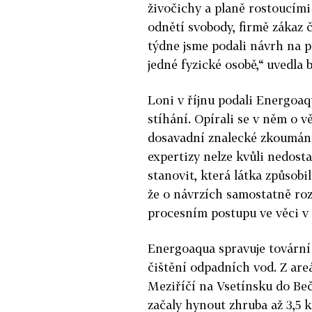
živočichy a planě rostoucími 
odnětí svobody, firmě zákaz 
týdne jsme podali návrh na p
jedné fyzické osobě,“ uvedla 
Loni v říjnu podali Energoaq
stíhání. Opírali se v něm o v
dosavadní znalecké zkoumání,
expertizy nelze kvůli nedos
stanovit, která látka způsobi
že o návrzích samostatně ro
procesním postupu ve věci v g
Energoaqua spravuje tovární a
čištění odpadních vod. Z are
Meziříčí na Vsetínsku do Beč
začaly hynout zhruba až 3,5 k