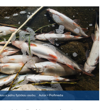
ckou a jednu fyzickou osobu.
Autor ▪
Profimedia