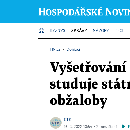
ZPRÁVY
HOME
BYZNYS
NÁZORY
TECH
HN.cz
›
Domácí
Vyšetřování 
studuje stát
obžaloby
ČTK
16. 3. 2022 10:54 ▪ 2 min. čtení