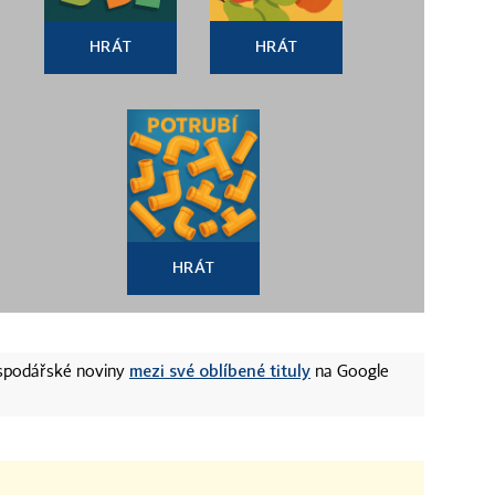
HRÁT
HRÁT
HRÁT
mezi své oblíbené tituly
ospodářské noviny
na Google