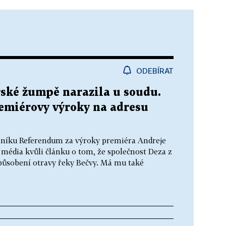
ODEBÍRAT
řské žumpě narazila u soudu.
remiérovy výroky na adresu
eníku Referendum za výroky premiéra Andreje
 média kvůli článku o tom, že společnost Deza z
způsobení otravy řeky Bečvy. Má mu také