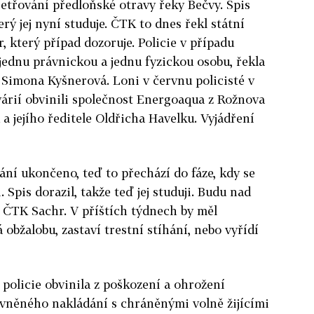
šetřování předloňské otravy řeky Bečvy. Spis
erý jej nyní studuje. ČTK to dnes řekl státní
r, který případ dozoruje. Policie v případu
jednu právnickou a jednu fyzickou osobu, řekla
 Simona Kyšnerová. Loni v červnu policisté v
várií obvinili společnost Energoaqua z Rožnova
 jejího ředitele Oldřicha Havelku. Vyjádření
vání ukončeno, teď to přechází do fáze, kdy se
 Spis dorazil, takže teď jej studuji. Budu nad
l ČTK Sachr. V příštích týdnech by měl
obžalobu, zastaví trestní stíhání, nebo vyřídí
policie obvinila z poškození a ohrožení
ávněného nakládání s chráněnými volně žijícími