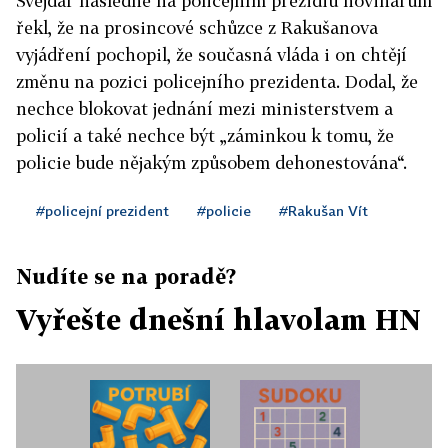
Švejdar následně na policejním prezidiu novinářům
řekl, že na prosincové schůzce z Rakušanova
vyjádření pochopil, že současná vláda i on chtějí
změnu na pozici policejního prezidenta. Dodal, že
nechce blokovat jednání mezi ministerstvem a
policií a také nechce být „záminkou k tomu, že
policie bude nějakým způsobem dehonestována“.
#policejní prezident
#policie
#Rakušan Vít
Nudíte se na poradě?
Vyřešte dnešní hlavolam HN