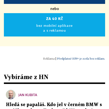
nebo
ZA 40 KČ
bez mobilní aplikace
a s reklamou
|
Předplatné HN+ je zcela bez reklam.
Vybíráme z HN
JAN KUBITA
Hledá se papaláš. Kdo jel v černém BMW s