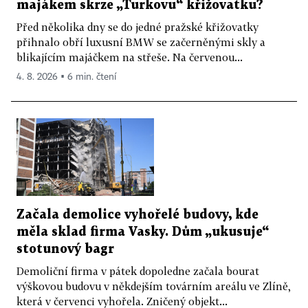
majákem skrze „Turkovu“ křižovatku?
Před několika dny se do jedné pražské křižovatky
přihnalo obří luxusní BMW se začerněnými skly a
blikajícím majáčkem na střeše. Na červenou...
4. 8. 2026 ▪ 6 min. čtení
Začala demolice vyhořelé budovy, kde
měla sklad firma Vasky. Dům „ukusuje“
stotunový bagr
Demoliční firma v pátek dopoledne začala bourat
výškovou budovu v někdejším továrním areálu ve Zlíně,
která v červenci vyhořela. Zničený objekt...