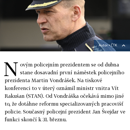
Autor ▪
ČTK
N
ovým policejním prezidentem se od dubna
stane dosavadní první náměstek policejního
prezidenta Martin Vondrášek. Na tiskové
konferenci to v úterý oznámil ministr vnitra Vít
Rakušan (STAN). Od Vondráška očekává mimo jiné
to, že dotáhne reformu specializovaných pracovišť
policie. Současný policejní prezident Jan Švejdar ve
funkci skončí k 31. březnu.