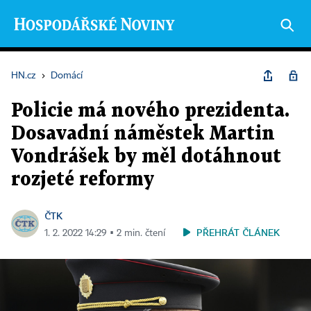
HN.cz
›
Domácí
Policie má nového prezidenta.
Dosavadní náměstek Martin
Vondrášek by měl dotáhnout
rozjeté reformy
ČTK
PŘEHRÁT ČLÁNEK
1. 2. 2022 14:29 ▪ 2 min. čtení