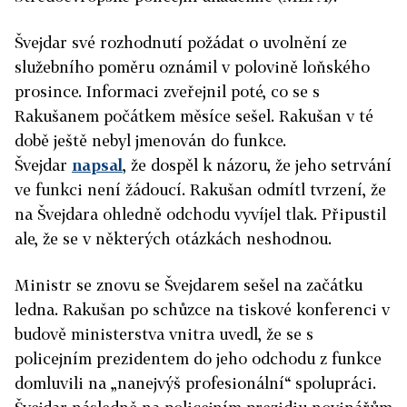
Švejdar své rozhodnutí požádat o uvolnění ze
služebního poměru oznámil v polovině loňského
prosince. Informaci zveřejnil poté, co se s
Rakušanem počátkem měsíce sešel. Rakušan v té
době ještě nebyl jmenován do funkce.
Švejdar
napsal
, že dospěl k názoru, že jeho setrvání
ve funkci není žádoucí. Rakušan odmítl tvrzení, že
na Švejdara ohledně odchodu vyvíjel tlak. Připustil
ale, že se v některých otázkách neshodnou.
Ministr se znovu se Švejdarem sešel na začátku
ledna. Rakušan po schůzce na tiskové konferenci v
budově ministerstva vnitra uvedl, že se s
policejním prezidentem do jeho odchodu z funkce
domluvili na „nanejvýš profesionální“ spolupráci.