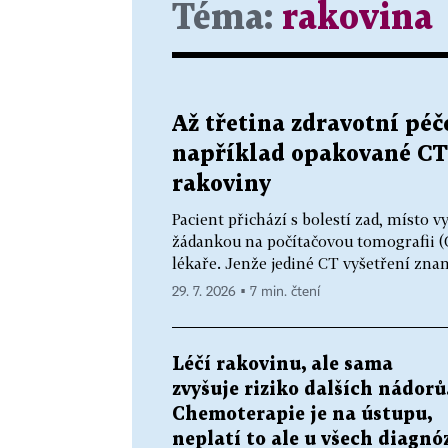
Téma:
rakovina
Až třetina zdravotní pé
například opakované CT 
rakoviny
Pacient přichází s bolestí zad, místo v
žádankou na počítačovou tomografii (CT
lékaře. Jenže jediné CT vyšetření znam
29. 7. 2026 ▪ 7 min. čtení
Léčí rakovinu, ale sama
zvyšuje riziko dalších nádorů
Chemoterapie je na ústupu,
neplatí to ale u všech diagnó