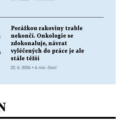
Porážkou rakoviny trable
nekončí. Onkologie se
é
zdokonaluje, návrat
vyléčených do práce je ale
a
stále těžší
22. 6. 2026 ▪ 6 min. čtení
N