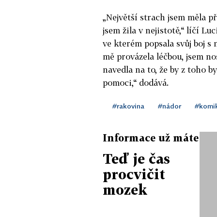
„Největší strach jsem měla př
jsem žila v nejistotě,“ líčí 
ve kterém popsala svůj boj 
mě provázela léčbou, jsem no
navedla na to, že by z toho 
pomoci,“ dodává.
#rakovina
#nádor
#komi
Informace už máte
Teď je čas
procvičit
mozek