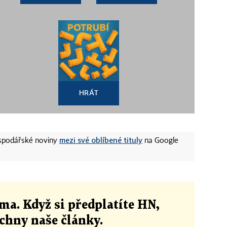
HRÁT
mezi své oblíbené tituly
ospodářské noviny
na Google
ma. Když si předplatíte HN,
echny naše články
.