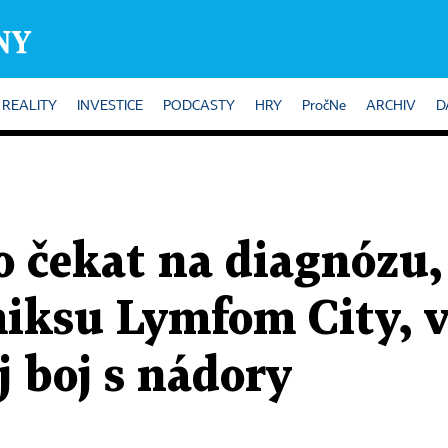
REALITY
INVESTICE
PODCASTY
HRY
PročNe
ARCHIV
D
o čekat na diagnózu,
iksu Lymfom City, 
j boj s nádory