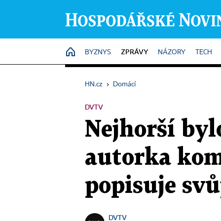
ZPRÁVY
HOME
BYZNYS
NÁZORY
TECH
HN.cz
›
Domácí
DVTV
Nejhorší byl
autorka kom
popisuje svů
DVTV