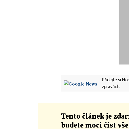
Přidejte si H
zprávách.
Tento článek
je
zdar
budete moci číst vš