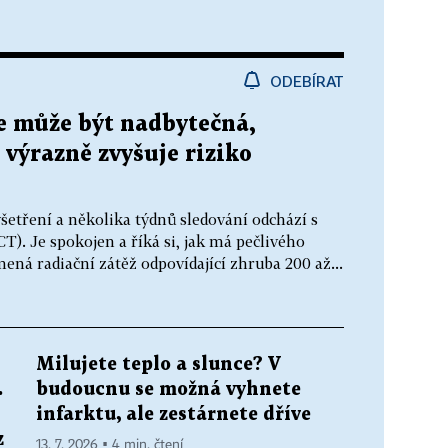
ODEBÍRAT
če může být nadbytečná,
výrazně zvyšuje riziko
yšetření a několika týdnů sledování odchází s
). Je spokojen a říká si, jak má pečlivého
ená radiační zátěž odpovídající zhruba 200 až...
Milujete teplo a slunce? V
.
budoucnu se možná vyhnete
infarktu, ale zestárnete dříve
z
13. 7. 2026 ▪ 4 min. čtení