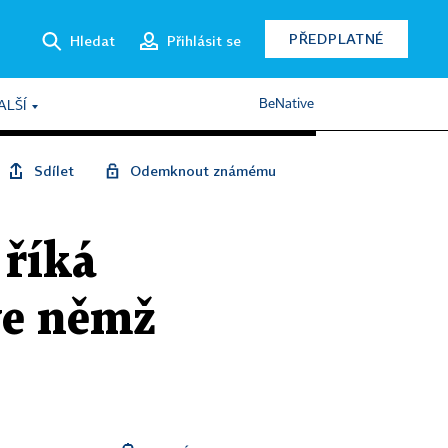
PŘEDPLATNÉ
Hledat
Přihlásit se
BeNative
ALŠÍ
Sdílet
Odemknout známému
 říká
ve němž