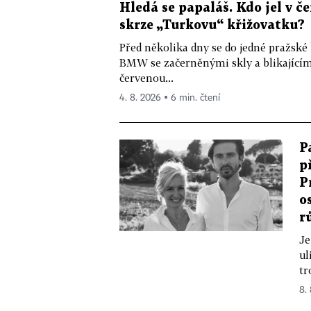
Hledá se papaláš. Kdo jel v
skrze „Turkovu“ křižovatku?
Před několika dny se do jedné pražské
BMW se začerněnými skly a blikající
červenou...
4. 8. 2026 ▪ 6 min. čtení
P
p
P
o
r
Je
ul
tr
8.