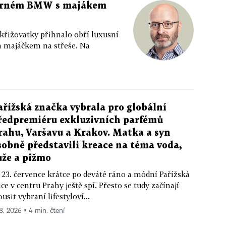
 černém BMW s majákem
 křižovatky přihnalo obří luxusní
m majáčkem na střeše. Na
ařížská značka vybrala pro globální
ředpremiéru exkluzivních parfémů
rahu, Varšavu a Krakov. Matka a syn
sobně představili kreace na téma voda,
ůže a pižmo
 23. července krátce po deváté ráno a módní Pařížská
ice v centru Prahy ještě spí. Přesto se tudy začínají
ousit vybraní lifestyloví...
 8. 2026 ▪ 4 min. čtení