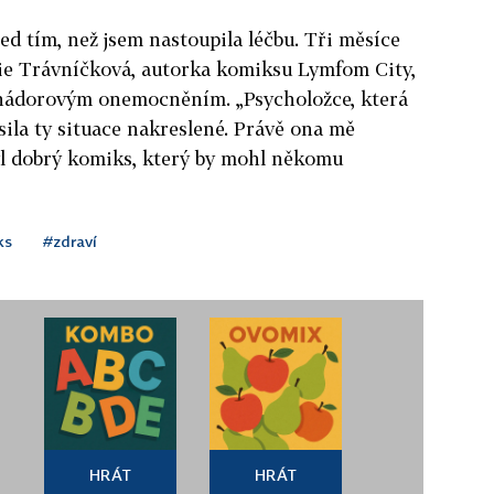
ed tím, než jsem nastoupila léčbu. Tři měsíce
Lucie Trávníčková, autorka komiksu Lymfom City,
s nádorovým onemocněním. „Psycholožce, která
sila ty situace nakreslené. Právě ona mě
byl dobrý komiks, který by mohl někomu
ks
#zdraví
HRÁT
HRÁT