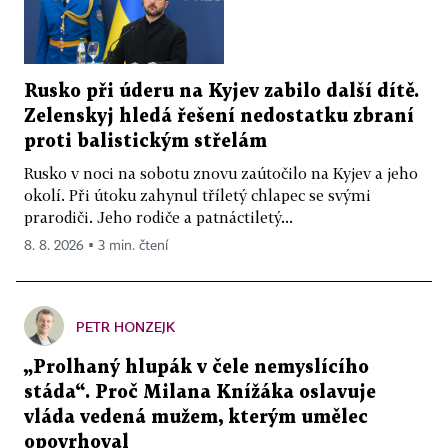
Rusko při úderu na Kyjev zabilo další dítě.
Zelenskyj hledá řešení nedostatku zbraní
proti balistickým střelám
Rusko v noci na sobotu znovu zaútočilo na Kyjev a jeho
okolí. Při útoku zahynul tříletý chlapec se svými
prarodiči. Jeho rodiče a patnáctiletý...
8. 8. 2026 ▪ 3 min. čtení
PETR HONZEJK
„Prolhaný hlupák v čele nemyslícího
stáda“. Proč Milana Knížáka oslavuje
vláda vedená mužem, kterým umělec
opovrhoval