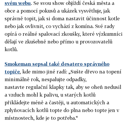
svém webu
. Se svou show objíždí česká města a
obce a pomocí pokusů a ukázek vysvětluje, jak
správně topit, jak si doma nastavit účinnost kotle
nebo jak ovlivnit, co vychází z komína. Své rady
opírá o reálné spalovací zkoušky, které výzkumníci
dělají ve zkušebně nebo přímo u provozovatelů
kotlů.
Smokeman sepsal také desatero správného
topiče
, kde mimo jiné radí: „Sušte dřevo na topení
minimálně rok, nespalujte odpadky,
nastavte regulační klapky tak, aby se oheň nedusil
a vzduch mohl k palivu, u starých kotlů
přikládejte méně a častěji, u automatických a
zplyňovacích kotlů topte do plna nebo topte jen v
místnostech, kde je to potřeba.“