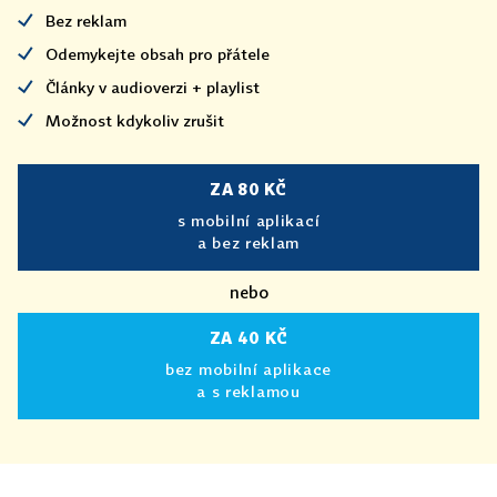
Bez reklam
Odemykejte obsah pro přátele
Články v audioverzi + playlist
Možnost kdykoliv zrušit
ZA 80 KČ
s mobilní aplikací
a bez reklam
nebo
ZA 40 KČ
bez mobilní aplikace
a s reklamou