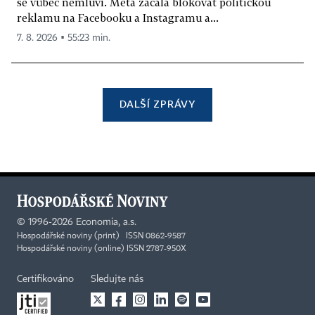
se vůbec nemluví. Meta začala blokovat politickou
reklamu na Facebooku a Instagramu a...
7. 8. 2026 ▪ 55:23 min.
DALŠÍ ZPRÁVY
©
1996-2026
Economia, a.s.
Hospodářské noviny (print) ISSN 0862-9587
Hospodářské noviny (online) ISSN 2787-950X
Certifikováno
Sledujte nás