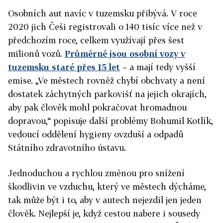
Osobních aut navíc v tuzemsku přibývá. V roce
2020 jich Češi registrovali o 140 tisíc více než v
předchozím roce, celkem využívají přes šest
milionů vozů.
Průměrně jsou osobní vozy v
tuzemsku staré přes 15 let
– a mají tedy vyšší
emise. „Ve městech rovněž chybí obchvaty a není
dostatek záchytných parkovišť na jejich okrajích,
aby pak člověk mohl pokračovat hromadnou
dopravou,“ popisuje další problémy Bohumil Kotlík,
vedoucí oddělení hygieny ovzduší a odpadů
Státního zdravotního ústavu.
Jednoduchou a rychlou změnou pro snížení
škodlivin ve vzduchu, který ve městech dýcháme,
tak může být i to, aby v autech nejezdil jen jeden
člověk. Nejlepší je, když cestou nabere i sousedy