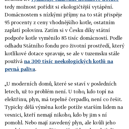
tedy možnost pořídit si ekologičtější vytápění.
Domácnostem s nízkými příjmy na to stát přispěje
95 procenty z ceny vhodnějšího kotle, ostatním
zaplatí polovinu. Zatím si v Česku díky státní
podpoře kotle vyměnilo 85 tisíc domácností. Podle
odhadu Státního fondu pro životní prostředí, který
kotlíkové dotace spravuje, se ale v tuzemsku stále
používá
na 300 tisíc neekologických kotlů na
pevná paliva
.
„U moderních domů, které se staví v posledních
letech, už to problém není. U toho, kdo topí na
elektřinu, plyn, má tepelné čerpadlo, není co řešit.
Typicky dělá výměna kotle potíže starším lidem na
vesnici, kteří nemají nikoho, kdo by jim s ní
pomohl. Nebo mají zavedený plyn, ale kvůli jeho