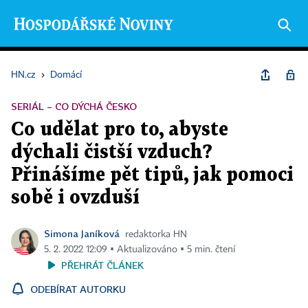
HN.cz
›
Domácí
SERIÁL – CO DÝCHÁ ČESKO
Co udělat pro to, abyste
dýchali čistší vzduch?
Přinášíme pět tipů, jak pomoci
sobě i ovzduší
Simona Janíková
redaktorka HN
5. 2. 2022 12:09 ▪ Aktualizováno ▪ 5 min. čtení
PŘEHRÁT ČLÁNEK
ODEBÍRAT AUTORKU