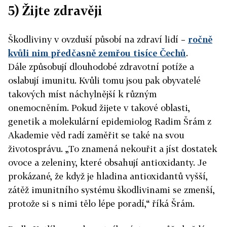
5) Žijte zdravěji
Škodliviny v ovzduší působí na zdraví lidí –
ročně
kvůli nim předčasně zemřou tisíce Čechů
.
Dále způsobují dlouhodobé zdravotní potíže a
oslabují imunitu. Kvůli tomu jsou pak obyvatelé
takových míst náchylnější k různým
onemocněním. Pokud žijete v takové oblasti,
genetik a molekulární epidemiolog Radim Šrám z
Akademie věd radí zaměřit se také na svou
životosprávu. „To znamená nekouřit a jíst dostatek
ovoce a zeleniny, které obsahují antioxidanty. Je
prokázané, že když je hladina antioxidantů vyšší,
zátěž imunitního systému škodlivinami se zmenší,
protože si s nimi tělo lépe poradí,“ říká Šrám.