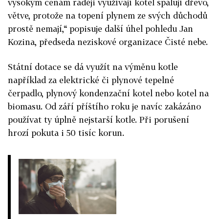
vysokým cenám raději využívají kotel spalují dřevo,
větve, protože na topení plynem ze svých důchodů
prostě nemají,“ popisuje další úhel pohledu Jan
Kozina, předseda neziskové organizace Čisté nebe.
Státní dotace se dá využít na výměnu kotle
například za elektrické či plynové tepelné
čerpadlo, plynový kondenzační kotel nebo kotel na
biomasu. Od září příštího roku je navíc zakázáno
používat ty úplně nejstarší kotle. Při porušení
hrozí pokuta i 50 tisíc korun.