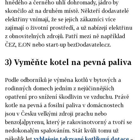
hnědého a černého uhlí dohromady, jádro by
skončilo až na druhém místě. Někteří dodavatelé
elektřiny vnímají, že se jejich zákazníci více
zajímají o životní prostředí, a už nabízejí elektřinu
z obnovitelných zdrojů. Patří mezi ně například
ČEZ, E.ON nebo start-up bezDodavatele.cz.
3) Vyměňte kotel na pevná paliva
Podle odborníků je výměna kotlů v bytových a
rodinných domech jedním z nejúčinnějších
opatření pro snížení škodlivin ve vzduchu. Právě
kotle na pevná a fosilní paliva v domácnostech
jsou v Česku velkými zdroji prachu nebo
benzo[a]pyrenu, který je rakovinotvorný a tvoří se
nedokonalým spalováním. Stát kvůli tomu už
několik let
vyhlašuje takzvané kotlíkové dotace
–