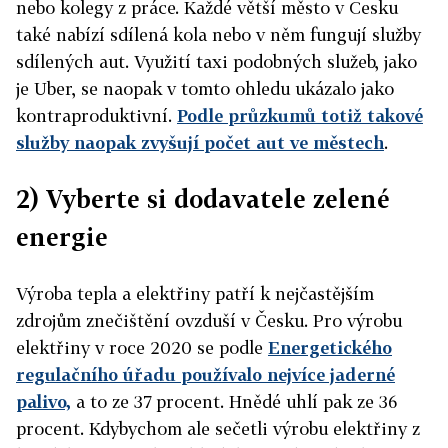
nebo kolegy z práce. Každé větší město v Česku
také nabízí sdílená kola nebo v něm fungují služby
sdílených aut. Využití taxi podobných služeb, jako
je Uber, se naopak v tomto ohledu ukázalo jako
kontraproduktivní.
Podle průzkumů totiž takové
služby naopak zvyšují počet aut ve městech
.
2) Vyberte si dodavatele zelené
energie
Výroba tepla a elektřiny patří k nejčastějším
zdrojům znečištění ovzduší v Česku. Pro výrobu
elektřiny v roce 2020 se podle
Energetického
regulačního úřadu používalo nejvíce jaderné
palivo,
a to ze 37 procent. Hnědé uhlí pak ze 36
procent
. Kdybychom ale sečetli výrobu elektřiny z