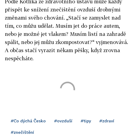
Podle Kotlíka ze zdravotního ústavu může každý
přispět ke snížení znečištění ovzduší drobnými
změnami svého chování. „Stačí se zamyslet nad
tím, co můžu udělat. Musím jet do práce autem,
nebo je možné jet vlakem? Musím listí na zahradě
spálit, nebo jej můžu zkompostovat?“ vyjmenovává.
A občas stačí vyrazit někam pěšky, když zrovna
nespěcháte.
#Co dýchá Česko
#ovzduší
#tipy
#zdraví
#znečištění