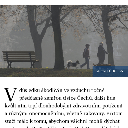
Autor ▪
ČTK
V
důsledku škodlivin ve vzduchu ročně
předčasně zemřou tisíce Čechů, další lidé
kvůli nim trpí dlouhodobými zdravotními potížemi
a různými onemocněními, včetně rakoviny. Přitom
stačí málo k tomu, abychom všichni mohli dýchat