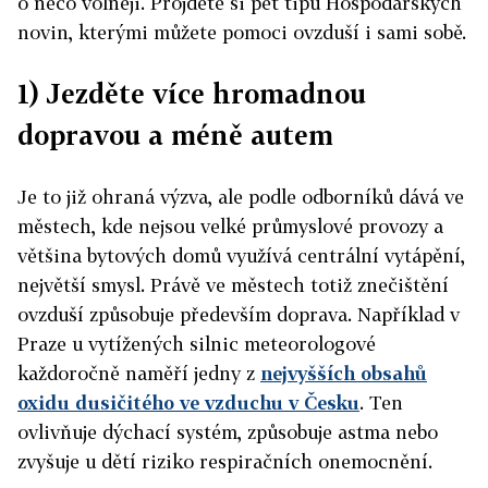
o něco volněji. Projděte si pět tipů Hospodářských
novin, kterými můžete pomoci ovzduší i sami sobě.
1) Jezděte více hromadnou
dopravou a méně autem
Je to již ohraná výzva, ale podle odborníků dává ve
městech, kde nejsou velké průmyslové provozy a
většina bytových domů využívá centrální vytápění,
největší smysl. Právě ve městech totiž znečištění
ovzduší způsobuje především doprava. Například v
Praze u vytížených silnic meteorologové
každoročně naměří jedny z
nejvyšších obsahů
oxidu dusičitého ve vzduchu v Česku
. Ten
ovlivňuje dýchací systém, způsobuje astma nebo
zvyšuje u dětí riziko respiračních onemocnění.