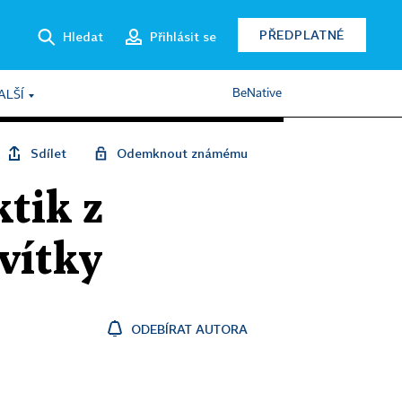
PŘEDPLATNÉ
Hledat
Přihlásit se
BeNative
ALŠÍ
Sdílet
Odemknout známému
ktik z
rvítky
ODEBÍRAT AUTORA