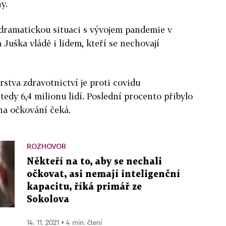
y.
 dramatickou situaci s vývojem pandemie v
 Juška vládě i lidem, kteří se nechovají
rstva zdravotnictví je proti covidu
edy 6,4 milionu lidí. Poslední procento přibylo
 na očkování čeká.
ROZHOVOR
Někteří na to, aby se nechali
očkovat, asi nemají inteligenční
kapacitu, říká primář ze
Sokolova
14. 11. 2021 ▪ 4 min. čtení