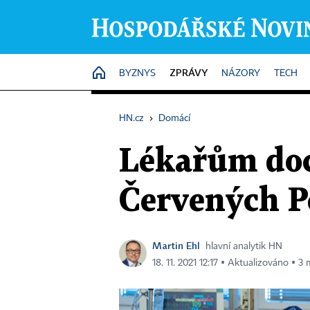
ZPRÁVY
HOME
BYZNYS
NÁZORY
TECH
HN.cz
›
Domácí
Lékařům doch
Červených Pe
Martin Ehl
hlavní analytik HN
18. 11. 2021 12:17 ▪ Aktualizováno ▪ 3 