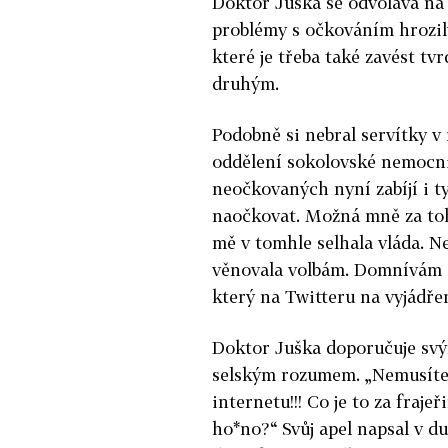
Doktor Juška se odvolává na 
problémy s očkováním hrozily
které je třeba také zavést tv
druhým.
Podobně si nebral servítky 
oddělení sokolovské nemocni
neočkovaných nyní zabíjí i ty
naočkovat. Možná mně za tohl
mě v tomhle selhala vláda. Ne
věnovala volbám. Domnívám se
který na Twitteru na vyjádře
Doktor Juška doporučuje svý
selským rozumem. „Nemusíte
internetu!!! Co je to za fraje
ho*no?“ Svůj apel napsal v du