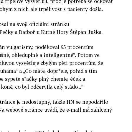
a trpělivě vysvětlují, proč je potřeba se očkovat
hým z nich ale trpělivost s pacienty došla.
psal na svoji oficiální stránku
 Pečky a Ratboř u Kutné Hory Štěpán Juška.
kán vulgarismy, poděkoval 95 procentům
lušně, ohleduplně a inteligentně“. Potom ve
luvou vysvětluje zbylým pěti procentům, že
luhama“ a „Co máte, dopr*ele, pořád s tím
e sypete s*ačky plný chemie, éček a
oně, co byl odčervila celý stádo...“
tránce je nedostupný, takže HN se nepodařilo
Na webové stránce uvádí, že e-mail má zahlcený