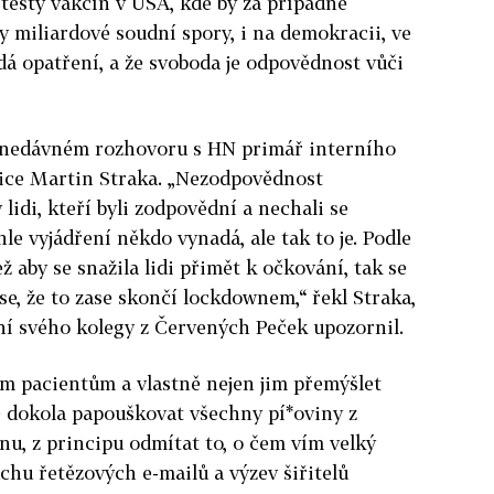
testy vakcín v USA, kde by za případné
 miliardové soudní spory, i na demokracii, ve
rdá opatření, a že svoboda je odpovědnost vůči
v nedávném rozhovoru s HN primář interního
ce Martin Straka. „
Nezodpovědnost
 lidi, kteří byli zodpovědní a nechali se
e vyjádření někdo vynadá, ale tak to je. Podle
ž aby se snažila lidi přimět k očkování, tak se
, že to zase skončí lockdownem,“ řekl Straka,
ní svého kolegy z Červených Peček upozornil.
m pacientům a vlastně nejen jim přemýšlet
 dokola papouškovat všechny pí*oviny z
řinu, z principu odmítat to, o čem vím velký
chu řetězových e-mailů a výzev šiřitelů