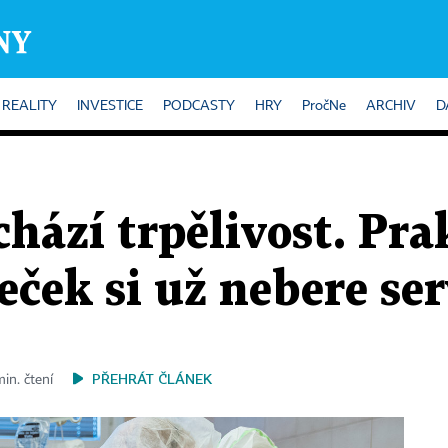
REALITY
INVESTICE
PODCASTY
HRY
PročNe
ARCHIV
D
ází trpělivost. Pra
ček si už nebere se
PŘEHRÁT ČLÁNEK
min. čtení