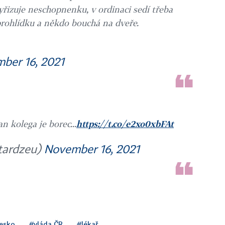
vyřizuje neschopnenku, v ordinaci sedí třeba
prohlídku a někdo bouchá na dveře.
ber 16, 2021
n kolega je borec...
https://t.co/e2xo0xbFAt
tardzeu)
November 16, 2021
esko
#vláda ČR
#lékař