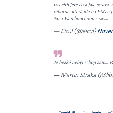
vysvětlujete co a jak, sestra 
těhotná, která jde na EKG a 
No a Vám bouchnou saze....
— Eicul (@eicul)
Novem
Je hezké nebýt v boji sám... Pa
— Martin Straka (@lib
#covid-19
#pandemie
#Č