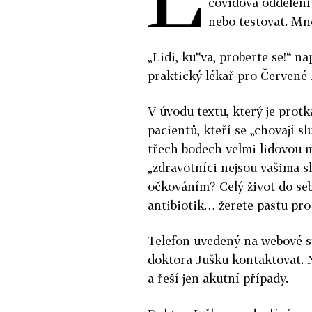
covidová oddělení 
nebo testovat. Mno
„Lidi, ku*va, proberte se!“ na
praktický lékař pro Červené
V úvodu textu, který je prot
pacientů, kteří se „chovají s
třech bodech velmi lidovou m
„zdravotníci nejsou vašima s
očkováním? Celý život do seb
antibiotik… žerete pastu pro k
Telefon uvedený na webové s
doktora Jušku kontaktovat. 
a řeší jen akutní případy.