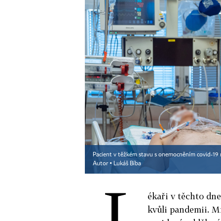
Pacient v těžkém stavu s onemocněním covid-19 n
Autor ▪
Lukáš Bíba
L
ékaři v těchto dne
kvůli pandemii. M