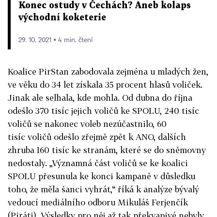
Konec ostudy v Čechách? Aneb kolaps
východní koketerie
29. 10. 2021 ▪ 4 min. čtení
Koalice PirStan zabodovala zejména u mladých žen,
ve věku do 34 let získala 35 procent hlasů voliček.
Jinak ale selhala, kde mohla. Od dubna do října
odešlo 370 tisíc jejich voličů ke SPOLU, 240 tisíc
voličů se nakonec voleb nezúčastnilo, 60
tisíc voličů odešlo zřejmě zpět k ANO, dalších
zhruba 160 tisíc ke stranám, které se do sněmovny
nedostaly. „Významná část voličů se ke koalici
SPOLU přesunula ke konci kampaně v důsledku
toho, že měla šanci vyhrát,“ říká k analýze bývalý
vedoucí mediálního odboru Mikuláš Ferjenčík
(Piráti). Výsledky pro něj až tak překvapivé nebyly,