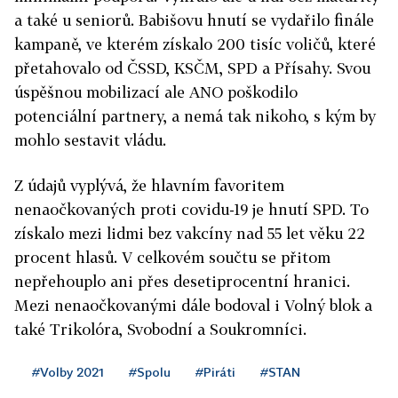
a také u seniorů. Babišovu hnutí se vydařilo finále
kampaně, ve kterém získalo 200 tisíc voličů, které
přetahovalo od ČSSD, KSČM, SPD a Přísahy. Svou
úspěšnou mobilizací ale ANO poškodilo
potenciální partnery, a nemá tak nikoho, s kým by
mohlo sestavit vládu.
Z údajů vyplývá
,
že hlavním favoritem
nenaočkovaných proti covidu-19 je hnutí
SPD
. To
získalo mezi lidmi bez vakcíny nad 55 let věku 22
procent hlasů. V celkovém součtu se přitom
nepřehouplo ani přes desetiprocentní hranici.
Mezi nenaočkovanými dále bodoval i Volný blok a
také Trikolóra, Svobodní a Soukromníci.
#Volby 2021
#Spolu
#Piráti
#STAN