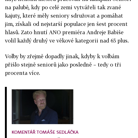
na palubě, kdy po celé zemi vytvářeli tak zvané
kajuty, které měly seniory sdružovat a pomáhat
jim, získali od nejstarší populace jen šest procent
hlasů. Zato hnutí ANO premiéra Andreje Babiše
volil každý druhý ve věkové kategorii nad 65 plus.
Volby by zřejmě dopadly jinak, kdyby k volbám
přišlo stejně seniorů jako posledně – tedy o tři
procenta více.
KOMENTÁŘ TOMÁŠE SEDLÁČKA