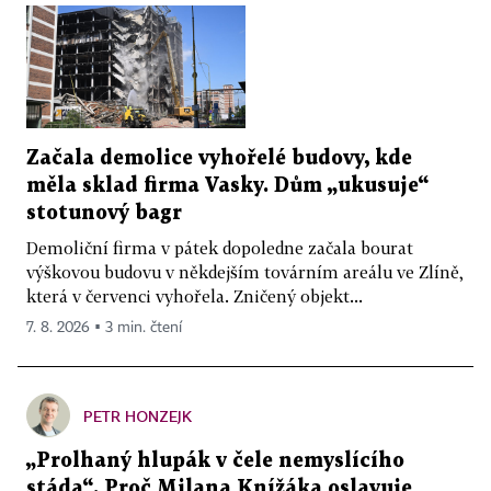
Začala demolice vyhořelé budovy, kde
měla sklad firma Vasky. Dům „ukusuje“
stotunový bagr
Demoliční firma v pátek dopoledne začala bourat
výškovou budovu v někdejším továrním areálu ve Zlíně,
která v červenci vyhořela. Zničený objekt...
7. 8. 2026 ▪ 3 min. čtení
PETR HONZEJK
„Prolhaný hlupák v čele nemyslícího
stáda“. Proč Milana Knížáka oslavuje