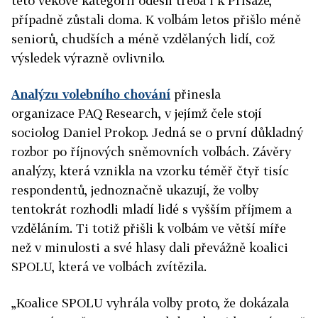
této věkové kategorii odešli třeba i k Přísaze,
případně zůstali doma. K volbám letos přišlo méně
seniorů, chudších a méně vzdělaných lidí, což
výsledek výrazně ovlivnilo.
Analýzu volebního chování
přinesla
organizace PAQ Research, v jejímž čele stojí
sociolog Daniel Prokop. Jedná se o první důkladný
rozbor po říjnových sněmovních volbách. Závěry
analýzy, která vznikla na vzorku téměř čtyř tisíc
respondentů, jednoznačně ukazují, že volby
tentokrát rozhodli mladí lidé s vyšším příjmem a
vzděláním. Ti totiž přišli k volbám ve větší míře
než v minulosti a své hlasy dali převážně koalici
SPOLU, která ve volbách zvítězila.
„Koalice SPOLU vyhrála volby proto, že dokázala