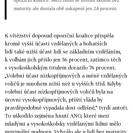
opoziční koalice. Mezi lidmi se střední
školou bez
maturity ale dostala obě uskupení jen 24 procent.
K vítězství doposud opoziční koalice přispěla
kromě vyšší účasti vzdělaných a bohatších
lidí také nižší účast lidí se základním vzděláním,
k volbám jich přišlo jen 56 procent, zatímco těch
s vysokoškolským titulem dorazilo 76 procent.
„Volební účast nízkopříjmových a méně vzdělaných
voličů je mnohem nižší než u vyšších tříd. Kdyby
volební účast nízkopříjmových voličů byla na
úrovni vysokopříjmových, příští vláda by
pravděpodobně vypadala dost odlišně,“ tvrdí autoři.
To uškodilo zejména hnutí ANO, které mezi
mladými a vysokoškolsky vzdělanými lidmi mělo
minimální podporu. Vyhrálo ale u lidí bez maturity