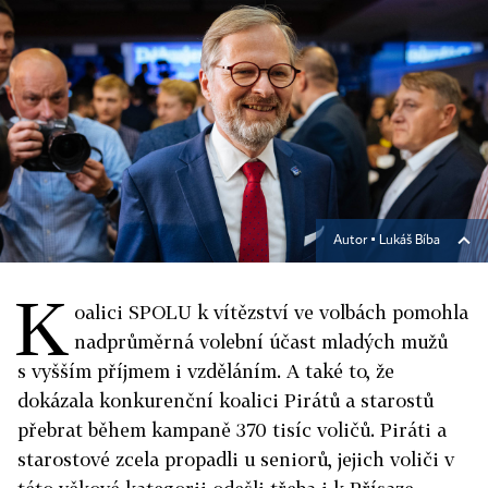
Autor ▪
Lukáš Bíba
K
oalici SPOLU k vítězství ve volbách pomohla
nadprůměrná volební účast mladých mužů
s vyšším příjmem i vzděláním. A také to, že
dokázala konkurenční koalici Pirátů a starostů
přebrat během kampaně 370 tisíc voličů. Piráti a
starostové zcela propadli u seniorů, jejich voliči v