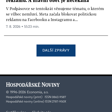
reklamu. A hlavní oběť je nečekaná
V Podpásovce se tentokrát věnujeme tématu, o kterém
se vůbec nemluví. Meta začala blokovat politickou
reklamu na Facebooku a Instagramu a...
7. 8. 2026 ▪ 55:23 min.
DALŠÍ ZPRÁVY
©
1996-2026
Economia, a.s.
Hospodářské noviny (print) ISSN 0862-9587
Hospodářské noviny (online) ISSN 2787-950X