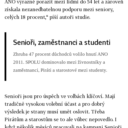
ANO výrazně porazit mezi lidmi do 54 let a zároveň
získala nezanedbatelnou podporu mezi seniory,
celých 18 procent,“ píší autoři studie.
Senioři, zaměstnanci a studenti
Zhruba 47 procent důchodců volilo hnutí ANO
2011. SPOLU dominovalo mezi živnostníky a
zaměstnanci, Piráti a starostové mezi studenty.
Senioři jsou pro úspěch ve volbách klíčoví. Mají
tradičně vysokou volební účast a pro dobrý
výsledek je strany musí umět oslovit. Třeba
Pirátům a starostům se to ale vůbec nepovedlo. I
když několik měsíců pracovali na kampani Senioři