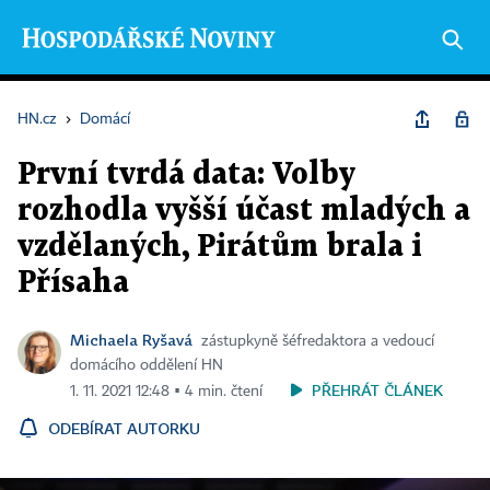
HN.cz
›
Domácí
První tvrdá data: Volby
rozhodla vyšší účast mladých a
vzdělaných, Pirátům brala i
Přísaha
Michaela Ryšavá
zástupkyně šéfredaktora a vedoucí
domácího oddělení HN
PŘEHRÁT ČLÁNEK
1. 11. 2021 12:48 ▪ 4 min. čtení
ODEBÍRAT AUTORKU