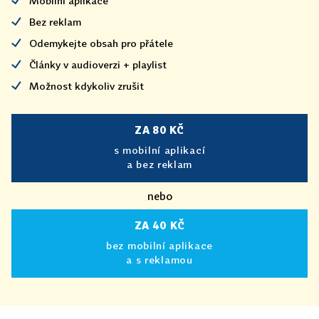
Mobilní aplikace
Bez reklam
Odemykejte obsah pro přátele
Články v audioverzi + playlist
Možnost kdykoliv zrušit
ZA 80 KČ
s mobilní aplikací
a bez reklam
nebo
ZA 40 KČ
bez mobilní aplikace
a s reklamou