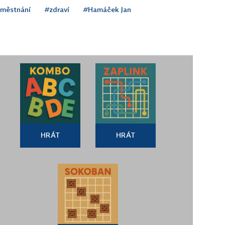
městnání
#zdraví
#Hamáček Jan
HRÁT
HRÁT