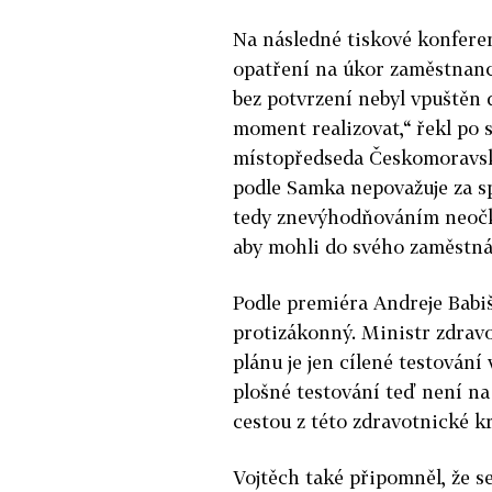
Na následné tiskové konferenc
opatření na úkor zaměstnanc
bez potvrzení nebyl vpuštěn
moment realizovat,“ řekl po 
místopředseda Českomoravsk
podle Samka nepovažuje za s
tedy znevýhodňováním neočkov
aby mohli do svého zaměstná
Podle premiéra Andreje Babi
protizákonný. Ministr zdravo
plánu je jen cílené testování
plošné testování teď není na 
cestou z této zdravotnické kr
Vojtěch také připomněl, že se