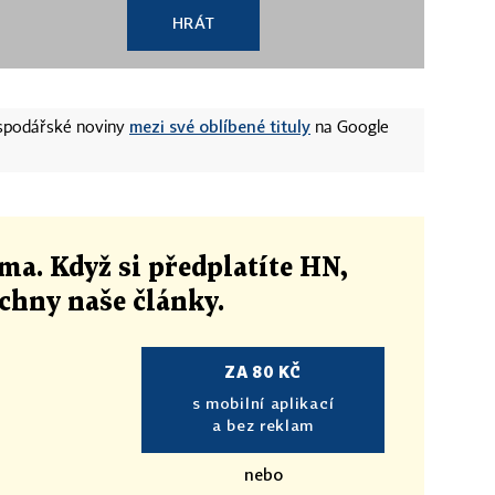
HRÁT
mezi své oblíbené tituly
ospodářské noviny
na Google
ma. Když si předplatíte HN,
echny naše články
.
ZA 80 KČ
s mobilní aplikací
a bez reklam
nebo