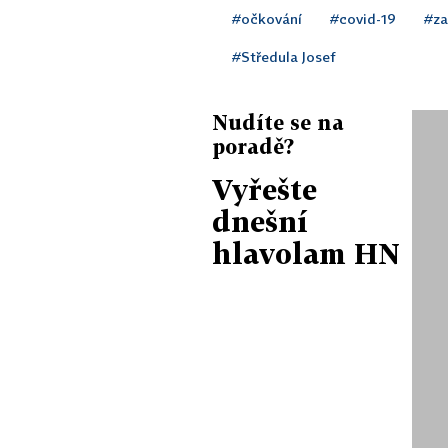
#očkování
#covid-19
#za
#Středula Josef
Nudíte se na
poradě?
Vyřešte
dnešní
hlavolam HN