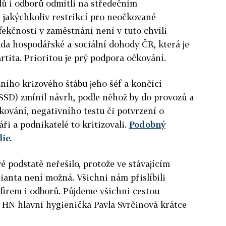
lů i odborů odmítli na středečním
jakýchkoliv restrikcí pro neočkované
ekčnosti v zaměstnání není v tuto chvíli
da hospodářské a sociální dohody ČR, která je
tita. Prioritou je prý podpora očkování.
ního krizového štábu jeho šéf a končící
SD) zmínil návrh, podle něhož by do provozů a
kování, negativního testu či potvrzení o
ři a podnikatelé to kritizovali.
Podobný
ie.
vé podstatě neřešilo, protože ve stávajícím
anta není možná. Všichni nám přislíbili
firem i odborů. Půjdeme všichni cestou
 HN hlavní hygienička Pavla Svrčinová krátce