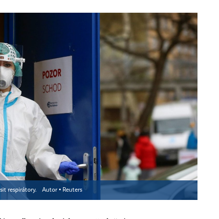
it respirátory.
Autor ▪
Reuters