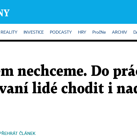
REALITY
INVESTICE
PODCASTY
HRY
PročNe
ARCHIV
D
tém nechceme. Do pr
aní lidé chodit i na
PŘEHRÁT ČLÁNEK