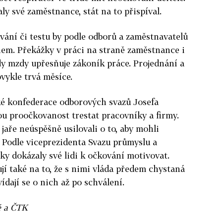
ly své zaměstnance, stát na to přispíval.
vání či testu by podle odborů a zaměstnavatelů
nem. Překážky v práci na straně zaměstnance i
dy mzdy upřesňuje zákoník práce. Projednání a
bvykle trvá měsíce.
é konfederace odborových svazů Josefa
u proočkovanost trestat pracovníky a firmy.
jaře neúspěšně usilovali o to, aby mohli
. Podle viceprezidenta Svazu průmyslu a
ky dokázaly své lidi k očkování motivovat.
jí také na to, že s nimi vláda předem chystaná
dají se o nich až po schválení.
é a ČTK