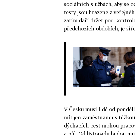
sociálních službách, aby se o
testy jsou hrazené z veřejné
zatím daří držet pod kontrolo
předchozích obdobích, je šíře
V Česku musí lidé od pondělk
mít jen zaměstnanci s těžko
dýchacích cest mohou pracova
a půl. Od listopadu budou mus