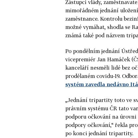
Zástupci vlády, zaměstnavate
mimořádném jednání uložení 
zaměstnance. Kontrolu bezinf
možné vymáhat, shodla se Ra
známá také pod názvem tripar
Po pondělním jednání Ústřed
vicepremiér Jan Hamáček (ČS
kanceláří nesměli lidé bez oč
prodělaném covidu-19. Odborá
systém zavedla nedávno Itál
„Jednání tripartity toto ve s
právním systému ČR tato vari
podporu očkování na úrovni 
podpory očkování,“ řekla pro
po konci jednání tripartity.