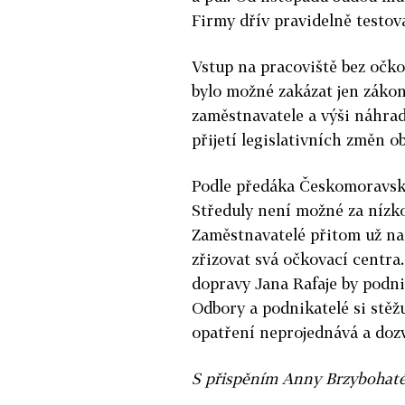
Firmy dřív pravidelně testova
Vstup na pracoviště bez očko
bylo možné zakázat jen záko
zaměstnavatele a výši náhra
přijetí legislativních změn o
Podle předáka Českomoravsk
Středuly není možné za nízko
Zaměstnavatelé přitom už na 
zřizovat svá očkovací centra
dopravy Jana Rafaje by podni
Odbory a podnikatelé si stěžu
opatření neprojednává a dozví
S přispěním Anny Brzybohat