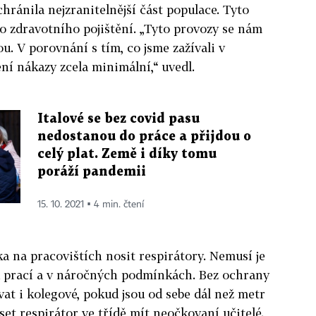
chránila nejzranitelnější část populace. Tyto
ho zdravotního pojištění. „Tyto provozy se nám
u. V porovnání s tím, co jsme zažívali v
ní nákazy zcela minimální,“ uvedl.
Italové se bez covid pasu
nedostanou do práce a přijdou o
celý plat. Země i díky tomu
poráží pandemii
15. 10. 2021 ▪ 4 min. čtení
a na pracovištích nosit respirátory. Nemusí je
u prací a v náročných podmínkách. Bez ochrany
t i kolegové, pokud jsou od sebe dál než metr
et respirátor ve třídě mít neočkovaní učitelé.