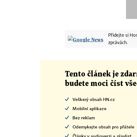
Přidejte si H
zprávách.
Tento článek
je
zdar
budete moci číst vš
Veškerý obsah HN.cz
Mobilní aplikace
Bez reklam
Odemykejte obsah pro přátele
Články v audioverzi + playlist