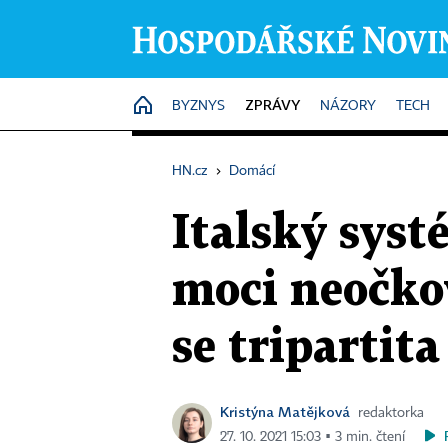
ZPRÁVY
HOME
BYZNYS
NÁZORY
TECH
HN.cz
›
Domácí
Italský sys
moci neočkov
se tripartita
Kristýna Matějková
redaktorka
27. 10. 2021 15:03 ▪ 3 min. čtení