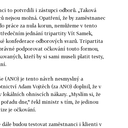
i to potvrdili i zástupci odborů. „
Taková
ů nejsou možná. Opatření, že by zaměstnanec
 do práce za nula korun, nemůžeme v tento
středečním jednání tripartity Vít Samek,
é konfederace odborových svazů. Tripartita
právné podporovat očkování touto formou,
aných, kteří by si sami museli platit testy,
ní.
še (ANO) je tento návrh nesmyslný a
tnictví Adam Vojtěch (za ANO) doplnil, že v
 v lokálních ohniscích nákazy. „Myslím si, že
pořadu dne,“ řekl ministr s tím, že jedinou
ize je očkování.
 dále budou testovat zaměstnanci i klienti v