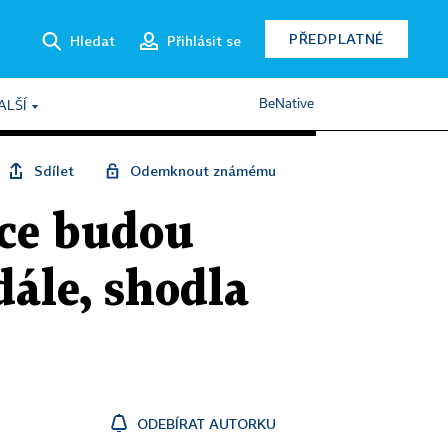
PŘEDPLATNÉ
Hledat
Přihlásit se
BeNative
ALŠÍ
Sdílet
Odemknout známému
áce budou
dále, shodla
ODEBÍRAT AUTORKU