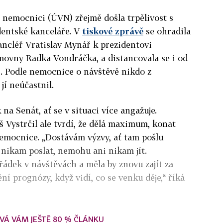
 nemocnici (ÚVN) zřejmě došla trpělivost s
entské kanceláře. V
tiskové zprávě
se ohradila
ancléř Vratislav Mynář k prezidentovi
ěmovny Radka Vondráčka, a distancovala se i od
í. Podle nemocnice o návštěvě nikdo z
jí neúčastnil.
 na Senát, ať se v situaci více angažuje.
Vystrčil ale tvrdí, že dělá maximum, konat
emocnice. „Dostávám výzvy, ať tam pošlu
 nikam poslat, nemohu ani nikam jít.
ádek v návštěvách a měla by znovu zajít za
ní prognózy, když vidí, co se venku děje,“ říká
VÁ VÁM JEŠTĚ 80 % ČLÁNKU