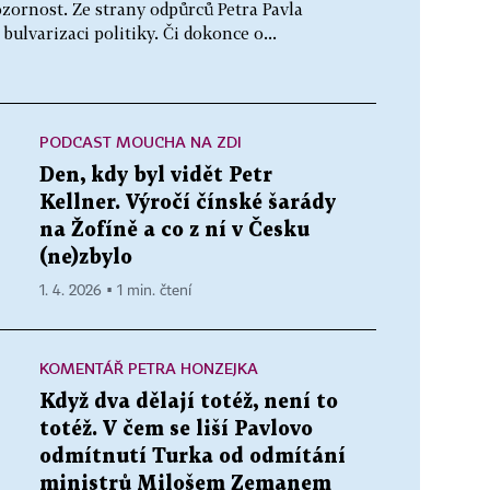
ozornost. Ze strany odpůrců Petra Pavla
ulvarizaci politiky. Či dokonce o...
PODCAST MOUCHA NA ZDI
Den, kdy byl vidět Petr
Kellner. Výročí čínské šarády
na Žofíně a co z ní v Česku
(ne)zbylo
1. 4. 2026 ▪ 1 min. čtení
KOMENTÁŘ PETRA HONZEJKA
Když dva dělají totéž, není to
totéž. V čem se liší Pavlovo
odmítnutí Turka od odmítání
ministrů Milošem Zemanem