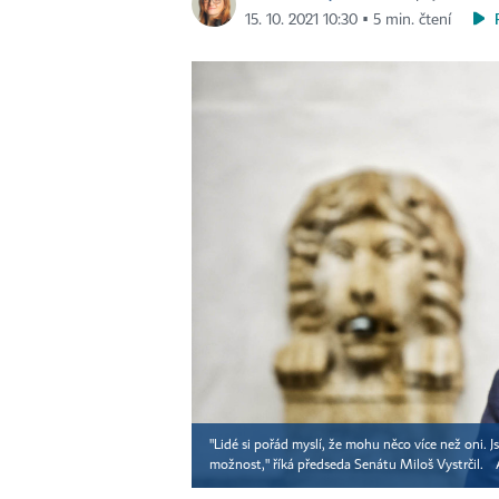
15. 10. 2021 10:30 ▪ 5 min. čtení
"Lidé si pořád myslí, že mohu něco více než oni. 
možnost," říká předseda Senátu Miloš Vystrčil.