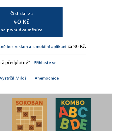
Číst dál za
40 Kč
na první dva měsíce
za 80 Kč.
tné bez reklam a s mobilní aplikací
iž předplatné?
Přihlaste se
Vystrčil Miloš
#nemocnice