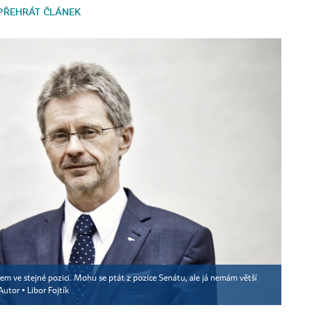
PŘEHRÁT ČLÁNEK
Jsem ve stejné pozici. Mohu se ptát z pozice Senátu, ale já nemám větší
Autor ▪
Libor Fojtík