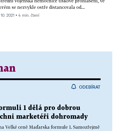
třední vojenská nemocnice tiskové prohlášení, ve
erém se nezvykle ostře distancovala od...
 10. 2021 ▪ 4 min. čtení
man
ODEBÍRAT
ormuli 1 dělá pro dobrou
šichni marketéři dohromady
f na Velké ceně Maďarska formule 1. Samozřejmě