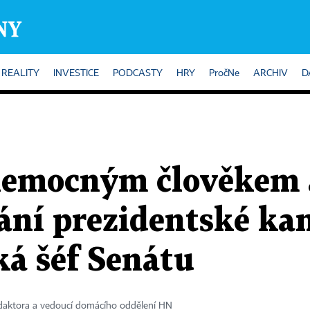
REALITY
INVESTICE
PODCASTY
HRY
PročNe
ARCHIV
D
nemocným člověkem 
ní prezidentské kan
ká šéf Senátu
daktora a vedoucí domácího oddělení HN