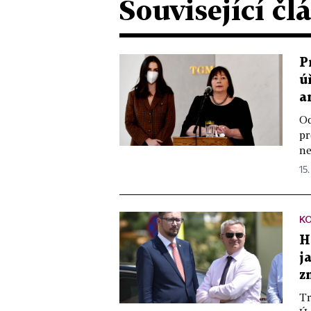
Související čl
P
ú
a
Od
pr
ne
15.
K
H
j
z
Tr