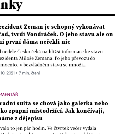
ánky
rezident Zeman je schopný vykonávat
řad, tvrdí Vondráček. O jeho stavu ale on
ni první dáma neřekli nic
 neděle Česko čeká na bližší informace ke stavu
ezidenta Miloše Zemana. Po jeho převozu do
mocnice v bezvládném stavu se množí...
 10. 2021 ▪ 7 min. čtení
OMENTÁŘ
radní suita se chová jako galerka nebo
ako zpupní místodržící. Jak končívají,
náme z dějepisu
valo to jen pár hodin. Ve čtvrtek večer vydala