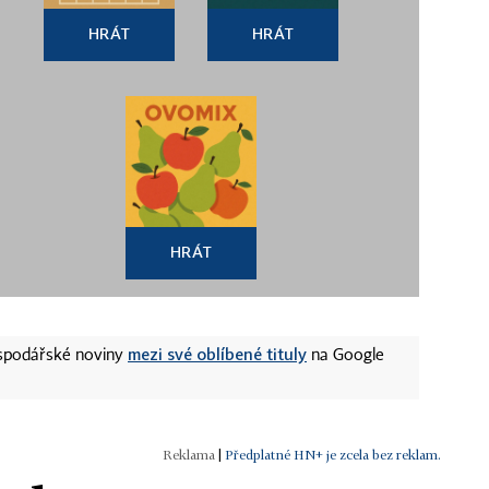
HRÁT
HRÁT
HRÁT
mezi své oblíbené tituly
ospodářské noviny
na Google
|
Předplatné HN+ je zcela bez reklam.