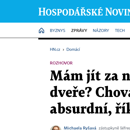
ZPRÁVY
HOME
BYZNYS
NÁZORY
TECH
HN.cz
›
Domácí
ROZHOVOR
Mám jít za 
dveře? Chová
absurdní, ří
Michaela Ryšavá
zástupkyně šéfre