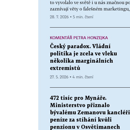
to vyvolalo ve světě i u nás značnou p
zaznívají věty o falešném marketingu, b
28. 7. 2026 ▪ 5 min. čtení
KOMENTÁŘ PETRA HONZEJKA
Český paradox. Vládní
politika je zcela ve vleku
několika marginálních
extremistů
27. 5. 2026 ▪ 4 min. čtení
472 tisíc pro Mynáře.
Ministerstvo přiznalo
bývalému Zemanovu kancléři
peníze za stíhání kvůli
penzionu v Osvětimanech