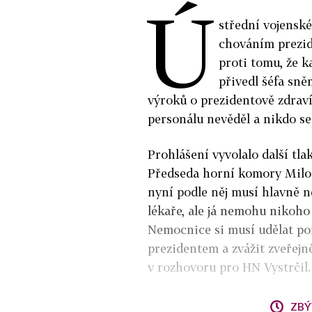
Ú
střední vojenské
chováním prezid
proti tomu, že k
přivedl šéfa sn
výroků o prezidentově zdrav
personálu nevěděl a nikdo se 
Prohlášení vyvolalo další tlak
Předseda horní komory Miloš 
nyní podle něj musí hlavně n
lékaře, ale já nemohu nikoho
Nemocnice si musí udělat poř
prezidentem a zvážit zveřejně
v rozhovoru pro HN Vystrčil.
ZBÝ