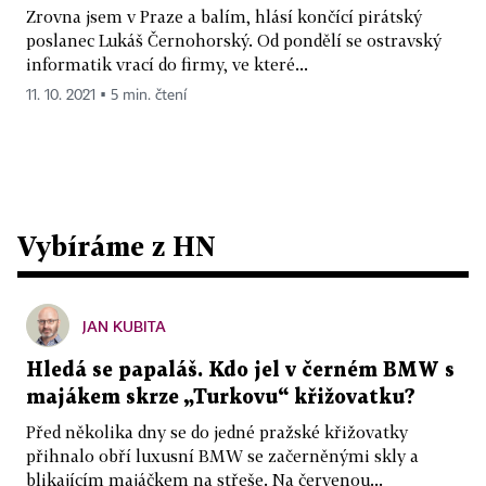
Zrovna jsem v Praze a balím, hlásí končící pirátský
poslanec Lukáš Černohorský. Od pondělí se ostravský
informatik vrací do firmy, ve které...
11. 10. 2021 ▪ 5 min. čtení
Vybíráme z HN
JAN KUBITA
Hledá se papaláš. Kdo jel v černém BMW s
majákem skrze „Turkovu“ křižovatku?
Před několika dny se do jedné pražské křižovatky
přihnalo obří luxusní BMW se začerněnými skly a
blikajícím majáčkem na střeše. Na červenou...