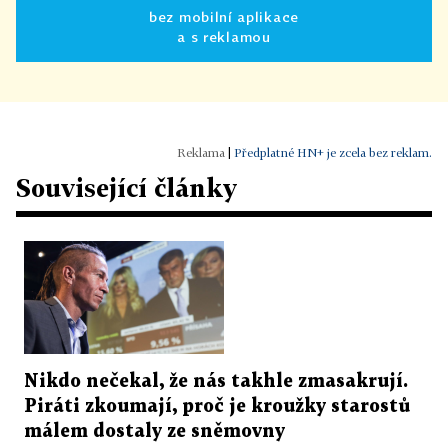
bez mobilní aplikace
a s reklamou
|
Předplatné HN+ je zcela bez reklam.
Související články
Nikdo nečekal, že nás takhle zmasakrují.
Piráti zkoumají, proč je kroužky starostů
málem dostaly ze sněmovny