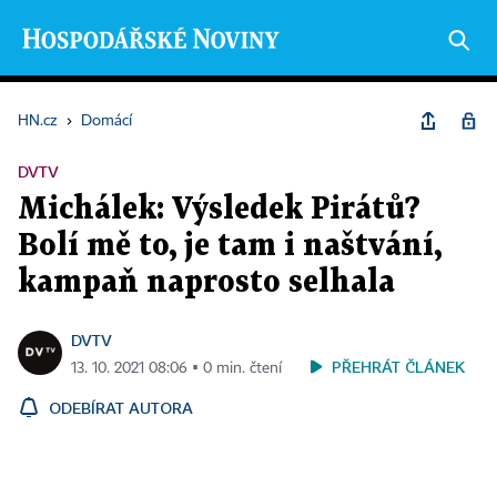
HN.cz
›
Domácí
DVTV
Michálek: Výsledek Pirátů?
Bolí mě to, je tam i naštvání,
kampaň naprosto selhala
DVTV
PŘEHRÁT ČLÁNEK
13. 10. 2021 08:06 ▪ 0 min. čtení
ODEBÍRAT AUTORA