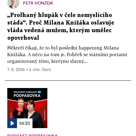
PETR HONZEJK
„Prolhaný hlupák v čele nemyslícího
stáda“. Proč Milana Knížáka oslavuje
vláda vedená mužem, kterým umělec
opovrhoval
Někteří říkají, že to byl poslední happening Milana
Knížáka. A něco na tom je. Pohřeb se státními poctami
organizovaný těmi, kterými slavný...
7. 8. 2026 ▪ 4 min. čtení
55:23
PODCAST PODPÁSOVKA