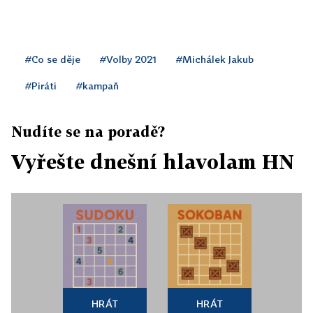
#Co se děje
#Volby 2021
#Michálek Jakub
#Piráti
#kampaň
Nudíte se na poradě?
Vyřešte dnešní hlavolam HN
HRÁT
HRÁT