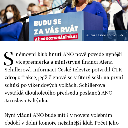
Autor ▪
Libor Fojtík
S
němovní klub hnutí ANO nově povede nynější
vicepremiérka a ministryně financí Alena
Schillerová. Informaci České televize potvrdil ČTK
zdroj z frakce, jejíž členové se v úterý sešli na první
schůzi po víkendových volbách. Schillerová
vystřídá dlouholetého předsedu poslanců ANO
Jaroslava Faltýnka.
Nyní vládní ANO bude mít i v novém volebním
období v dolní komoře nejsilnější klub. Počet jeho