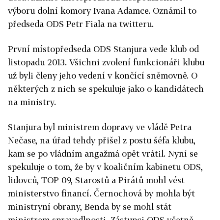
výboru dolní komory Ivana Adamce. Oznámil to
předseda ODS Petr Fiala na twitteru.
První místopředseda ODS Stanjura vede klub od
listopadu 2013. Všichni zvolení funkcionáři klubu
už byli členy jeho vedení v končící sněmovně. O
některých z nich se spekuluje jako o kandidátech
na ministry.
Stanjura byl ministrem dopravy ve vládě Petra
Nečase, na úřad tehdy přišel z postu šéfa klubu,
kam se po vládním angažmá opět vrátil. Nyní se
spekuluje o tom, že by v koaličním kabinetu ODS,
lidovců, TOP 09, Starostů a Pirátů mohl vést
ministerstvo financí. Černochová by mohla být
ministryní obrany, Benda by se mohl stát
ministrem spravedlnosti. Zástupci ODS včetně