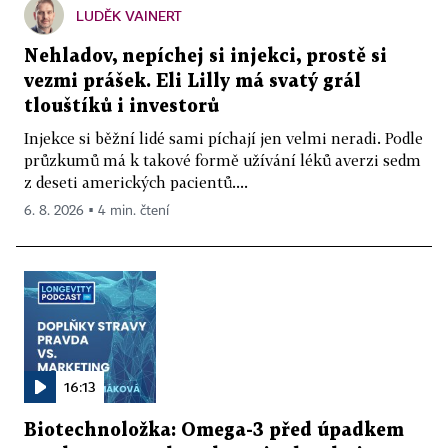
LUDĚK VAINERT
Nehladov, nepíchej si injekci, prostě si
vezmi prášek. Eli Lilly má svatý grál
tlouštíků i investorů
Injekce si běžní lidé sami píchají jen velmi neradi. Podle
průzkumů má k takové formě užívání léků averzi sedm
z deseti amerických pacientů....
6. 8. 2026 ▪ 4 min. čtení
16:13
Biotechnoložka: Omega-3 před úpadkem