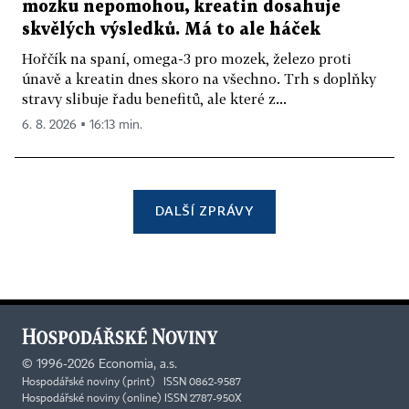
mozku nepomohou, kreatin dosahuje
skvělých výsledků. Má to ale háček
Hořčík na spaní, omega-3 pro mozek, železo proti
únavě a kreatin dnes skoro na všechno. Trh s doplňky
stravy slibuje řadu benefitů, ale které z...
6. 8. 2026 ▪ 16:13 min.
DALŠÍ ZPRÁVY
©
1996-2026
Economia, a.s.
Hospodářské noviny (print) ISSN 0862-9587
Hospodářské noviny (online) ISSN 2787-950X