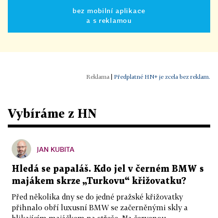
bez mobilní aplikace
a s reklamou
|
Předplatné HN+ je zcela bez reklam.
Vybíráme z HN
JAN KUBITA
Hledá se papaláš. Kdo jel v černém BMW s
majákem skrze „Turkovu“ křižovatku?
Před několika dny se do jedné pražské křižovatky
přihnalo obří luxusní BMW se začerněnými skly a
blikajícím majáčkem na střeše. Na červenou...