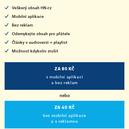
Veškerý obsah HN.cz
Mobilní aplikace
Bez reklam
Odemykejte obsah pro přátele
Články v audioverzi + playlist
Možnost kdykoliv zrušit
ZA 80 KČ
s mobilní aplikací
a bez reklam
nebo
ZA 40 KČ
bez mobilní aplikace
a s reklamou