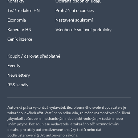
Kontakty
Ochrana osobních údajů
Tiráž redakce HN
Prohlášení o cookies
Economia
Nastavení soukromí
Kariéra v HN
Všeobecné smluvní podmínky
Ceník inzerce
Koupit / darovat předplatné
Eventy
Newslettery
×
RSS kanály
Autorská práva vykonává vydavatel. Bez písemného svolení vydavatele je
zakázáno jakékoli užití částí nebo celku díla, zejména rozmnožování a šíření
jakýmkoli způsobem, mechanickým nebo elektronickým, v českém nebo
jiném jazyce. Bez souhlasu vydavatele je zakázáno též rozmnožování
obsahu pro účely automatizované analýzy textů nebo dat
podle ustanovení § 39c autorského zákona.