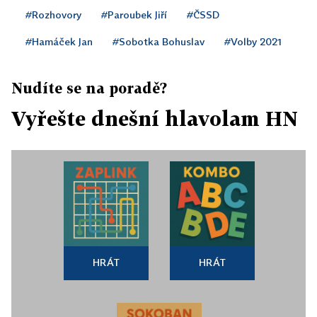
#Rozhovory
#Paroubek Jiří
#ČSSD
#Hamáček Jan
#Sobotka Bohuslav
#Volby 2021
Nudíte se na poradě?
Vyřešte dnešní hlavolam HN
HRÁT
HRÁT