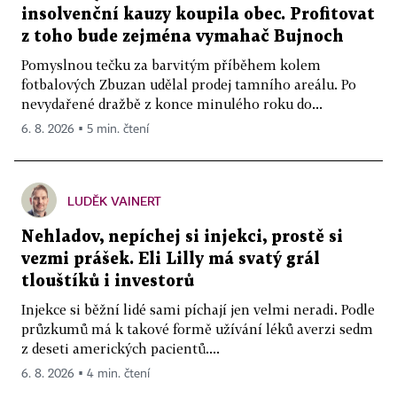
insolvenční kauzy koupila obec. Profitovat
z toho bude zejména vymahač Bujnoch
Pomyslnou tečku za barvitým příběhem kolem
fotbalových Zbuzan udělal prodej tamního areálu. Po
nevydařené dražbě z konce minulého roku do...
6. 8. 2026 ▪ 5 min. čtení
LUDĚK VAINERT
Nehladov, nepíchej si injekci, prostě si
vezmi prášek. Eli Lilly má svatý grál
tlouštíků i investorů
Injekce si běžní lidé sami píchají jen velmi neradi. Podle
průzkumů má k takové formě užívání léků averzi sedm
z deseti amerických pacientů....
6. 8. 2026 ▪ 4 min. čtení