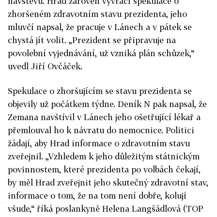
návštěvu. Hrad zároveň vyvrací spekulace o
zhoršeném zdravotním stavu prezidenta, jeho
mluvčí napsal, že pracuje v Lánech a v pátek se
chystá jít volit. „Prezident se připravuje na
povolební vyjednávání, už vzniká plán schůzek,“
uvedl Jiří Ovčáček.
Spekulace o zhoršujícím se stavu prezidenta se
objevily už počátkem týdne. Deník N pak napsal, že
Zemana navštívil v Lánech jeho ošetřující lékař a
přemlouval ho k návratu do nemocnice. Politici
žádají, aby Hrad informace o zdravotním stavu
zveřejnil. „Vzhledem k jeho důležitým státnickým
povinnostem, které prezidenta po volbách čekají,
by měl Hrad zveřejnit jeho skutečný zdravotní stav,
informace o tom, že na tom není dobře, kolují
všude,“ říká poslankyně Helena Langšádlová (TOP