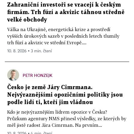
Zahraniční investoři se vracejí k českým
firmám. Trh fúzí a akvizic táhnou středně
velké obchody
Válka na Ukrajině, energetická krize a prostředí
vyšších úrokových sazeb v posledních letech tlumily
trh fúzí a akvizic ve střední Evropě....
10. 8. 2026 ▪ 3 min. čtení
PETR HONZEJK
Česko je země Járy Cimrmana.
Nejvýraznějšími opozičními politiky jsou
podle lidí ti, kteří jim vládnou
Kdo je nejvýraznějším lídrem opozice v Česku?
Průzkum agentury NMS přinesl výsledky, ze kterých by
měl jistě radost Jára Cimrman. Na prvním...
10. 8. 2026 ▪ 4 min. čtení