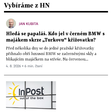
Vybíráme z HN
JAN KUBITA
Hledá se papaláš. Kdo jel v černém BMW s
majákem skrze „Turkovu“ křižovatku?
Před několika dny se do jedné pražské křižovatky
přihnalo obří luxusní BMW se začerněnými skly a
blikajícím majáčkem na střeše. Na červenou...
4. 8. 2026 ▪ 6 min. čtení