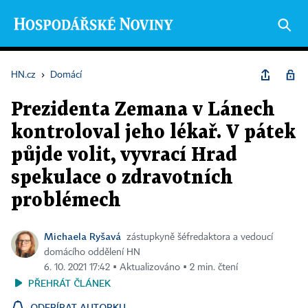
HN.cz
›
Domácí
Prezidenta Zemana v Lánech
kontroloval jeho lékař. V pátek
půjde volit, vyvrací Hrad
spekulace o zdravotních
problémech
Michaela Ryšavá
zástupkyně šéfredaktora a vedoucí
domácího oddělení HN
6. 10. 2021 17:42 ▪ Aktualizováno ▪ 2 min. čtení
PŘEHRÁT ČLÁNEK
ODEBÍRAT AUTORKU