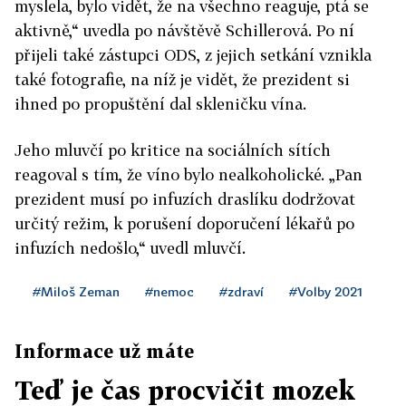
myslela, bylo vidět, že na všechno reaguje, ptá se
aktivně,“ uvedla po návštěvě Schillerová. Po ní
přijeli také zástupci ODS, z jejich setkání vznikla
také fotografie, na níž je vidět, že prezident si
ihned po propuštění dal skleničku vína.
Jeho mluvčí po kritice na sociálních sítích
reagoval s tím, že víno bylo nealkoholické. „Pan
prezident musí po infuzích draslíku dodržovat
určitý režim, k porušení doporučení lékařů po
infuzích nedošlo,“ uvedl mluvčí.
#Miloš Zeman
#nemoc
#zdraví
#Volby 2021
Informace už máte
Teď je čas procvičit mozek