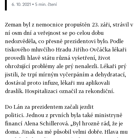
6. 10. 2021 ▪ 5 min. čtení
Zeman byl z nemocnice propuštěn 23. záři, strávil v
ní osm dní a veřejnost se po celou dobu
nedozvěděla, co přesně prezidentovi bylo. Podle
tiskového mluvčího Hradu Jiřího Ovčáčka lékaři
provedli hlavě státu různá vyšetření, život
ohrožující problémy ale prý nenalezli. Lékaři prý
jistili, že trpí mírným vyčerpáním a dehydratací,
dostával proto infuze, lékaři mu aplikovali
draslík.
Hospitalizaci
označil za rekondiční.
Do Lán za prezidentem začali jezdit
politici. Jednou z prvních byla také ministryně
financí Alena Schillerová. „Byl hrozně rád, že je
doma. Jinak na mě působil velmi dobře. Hlava mu