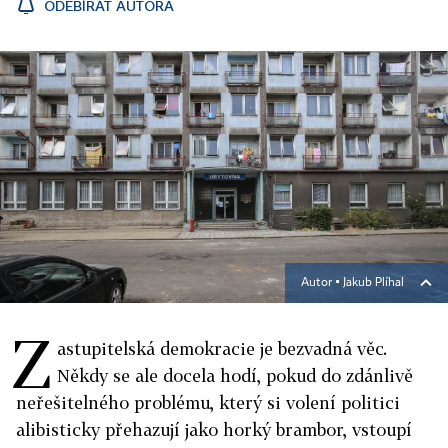
ODEBÍRAT AUTORA
Autor ▪
Jakub Plíhal
Z
astupitelská demokracie je bezvadná věc.
Někdy se ale docela hodí, pokud do zdánlivě
neřešitelného problému, který si volení politici
alibisticky přehazují jako horký brambor, vstoupí