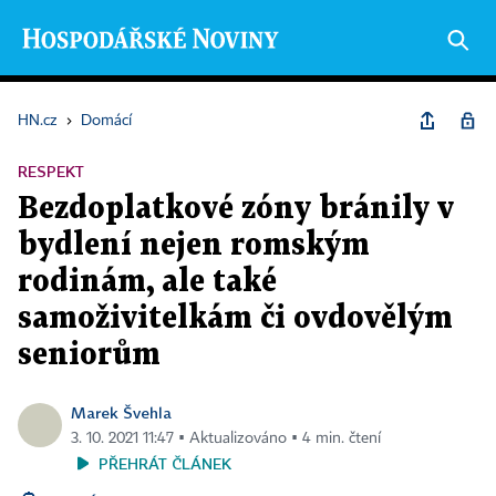
HN.cz
›
Domácí
RESPEKT
Bezdoplatkové zóny bránily v
bydlení nejen romským
rodinám, ale také
samoživitelkám či ovdovělým
seniorům
Marek Švehla
3. 10. 2021 11:47 ▪ Aktualizováno ▪ 4 min. čtení
PŘEHRÁT ČLÁNEK