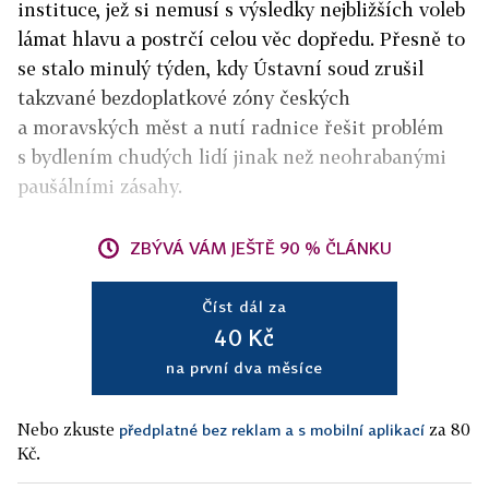
instituce, jež si nemusí s výsledky nejbližších voleb
lámat hlavu a postrčí celou věc dopředu. Přesně to
se stalo minulý týden, kdy Ústavní soud zrušil
takzvané bezdoplatkové zóny českých
a moravských měst a nutí radnice řešit problém
s bydlením chudých lidí jinak než neohrabanými
paušálními zásahy.
ZBÝVÁ VÁM JEŠTĚ 90 % ČLÁNKU
Číst dál za
40 Kč
na první dva měsíce
Nebo zkuste
za 80
předplatné bez reklam a s mobilní aplikací
Kč.