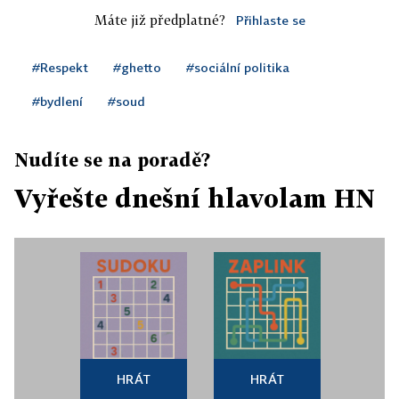
Máte již předplatné?
Přihlaste se
#Respekt
#ghetto
#sociální politika
#bydlení
#soud
Nudíte se na poradě?
Vyřešte dnešní hlavolam HN
HRÁT
HRÁT