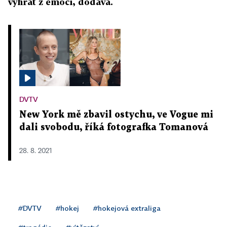
vyhrát z emocí, dodává.
DVTV
New York mě zbavil ostychu, ve Vogue mi
dali svobodu, říká fotografka Tomanová
28. 8. 2021
#DVTV
#hokej
#hokejová extraliga