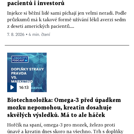
pacientů i investorů
Injekce si běžní lidé sami píchají jen velmi neradi. Podle
průzkumů má k takové formě užívání léků averzi sedm
z deseti amerických pacientů....
7. 8. 2026 ▪ 4 min. čtení
16:13
Biotechnoložka: Omega-3 před úpadkem
mozku nepomohou, kreatin dosahuje
skvělých výsledků. Má to ale háček
Hořčík na spaní, omega-3 pro mozek, železo proti
únavě a kreatin dnes skoro na všechno. Trh s doplňky