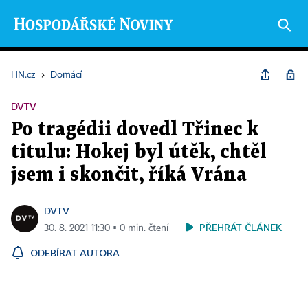
HN.cz
›
Domácí
DVTV
Po tragédii dovedl Třinec k
titulu: Hokej byl útěk, chtěl
jsem i skončit, říká Vrána
DVTV
PŘEHRÁT ČLÁNEK
30. 8. 2021 11:30 ▪ 0 min. čtení
ODEBÍRAT AUTORA