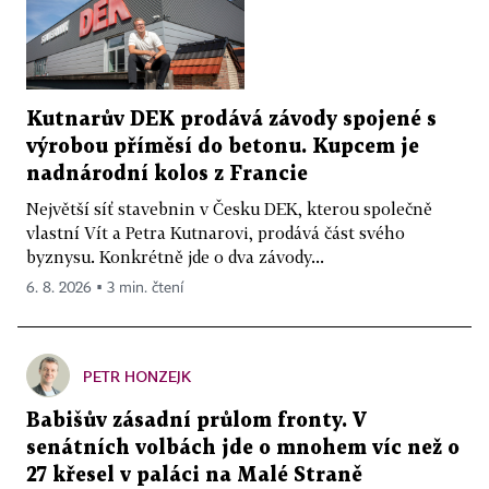
Kutnarův DEK prodává závody spojené s
výrobou příměsí do betonu. Kupcem je
nadnárodní kolos z Francie
Největší síť stavebnin v Česku DEK, kterou společně
vlastní Vít a Petra Kutnarovi, prodává část svého
byznysu. Konkrétně jde o dva závody...
6. 8. 2026 ▪ 3 min. čtení
PETR HONZEJK
Babišův zásadní průlom fronty. V
senátních volbách jde o mnohem víc než o
27 křesel v paláci na Malé Straně