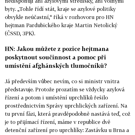
nedisponují ani azylovými středisky, ani volnými
byty. „Tohle řídí stát, kraje se azylové politiky
obvykle neúčastní,“ říká v rozhovoru pro HN
hejtman Pardubického kraje Martin Netolický
(ČSSD, 3PK).
HN: Jakou můžete z pozice hejtmana
poskytnout součinnost a pomoc při
umístění afghánských tlumočníků?
Já především vůbec nevím, co si ministr vnitra
představuje. Protože prozatím se vždycky azylová
řízení a potom i umístění uprchlíků řešilo
prostřednictvím Správy uprchlických zařízení. Na
tu první fázi, která pravděpodobně nastává teď, což
je to přijímací řízení, máme v republice dvě
detenční zařízení pro uprchlíky: Zastávku u Brna a