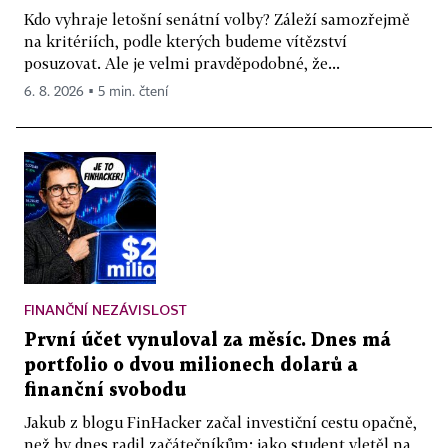
Kdo vyhraje letošní senátní volby? Záleží samozřejmě
na kritériích, podle kterých budeme vítězství
posuzovat. Ale je velmi pravděpodobné, že...
6. 8. 2026 ▪ 5 min. čtení
FINANČNÍ NEZÁVISLOST
První účet vynuloval za měsíc. Dnes má
portfolio o dvou milionech dolarů a
finanční svobodu
Jakub z blogu FinHacker začal investiční cestu opačně,
než by dnes radil začátečníkům: jako student vletěl na